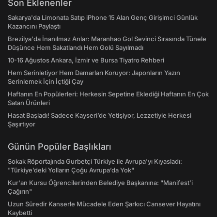
Son Eklenenler
Sakarya'da Limonata Satıp iPhone 15 Alan Genç Girişimci Günlük
Kazancını Paylaştı
Brezilya'da İnanılmaz Anlar: Maranhao Gol Sevinci Sırasında Tünele
Düşünce Hem Sakatlandı Hem Golü Sayılmadı
10-16 Ağustos Ankara, İzmir ve Bursa Tiyatro Rehberi
Hem Serinletiyor Hem Damarları Koruyor: Japonların Yazın
Serinlemek İçin İçtiği Çay
Haftanın En Popülerleri: Herkesin Sepetine Eklediği Haftanın En Çok
Satan Ürünleri
Hasat Başladı! Sadece Kayseri’de Yetişiyor, Lezzetiyle Herkesi
Şaşırtıyor
Günün Popüler Başlıkları
Sokak Röportajında Gurbetçi Türkiye ile Avrupa'yı Kıyasladı:
"Türkiye’deki Yolların Çoğu Avrupa’da Yok"
Kur'an Kursu Öğrencilerinden Belediye Başkanına: "Manifest’i
Çağırın"
Uzun Süredir Kanserle Mücadele Eden Şarkıcı Cansever Hayatını
Kaybetti