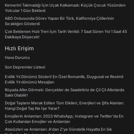
Kemerini Takmadığı İçin Uçak Kalkamadı: Küçük Çocuk Yüzünden
Yolcular 1 Gün Bekledi
ABD Ordusunda Görev Yapan Bir Türk, Kaliforniya Çöllerinin
Sıcaklığını Gösterdi
Çok Beklenen Hızlı Tren İçin Tarih Verildi: 7 Saat Süren Yol 1 Saat 45
Dakikaya Düşecek!
Hızlı Erişim
Hava Durumu
Son Depremler Listesi
Evlilik Yıl Dönümü Sözleri! En Özel Romantik, Duygusal ve Resimli
Evlilik Yıl dönümü Mesajları
Rüyada Altın Görmek: Gerçekler de Saadetiniz de Çil Çil Altınlarda
Saklı Olabilir!
Doğal Taşların Merak Edilen Tüm Etkileri, Enerjileri ve Şifa Alanları:
Hangi Doğal Taş Ne İşe Yarar?
Emojilerin Anlamları: 2023 WhatsApp, Instagram ve Twitter'da En
Çok Kullanılan Emojiler ve Anlamları
Atasözleri ve Anlamları: A'dan Z'ye Gündelik Hayatta En Sık