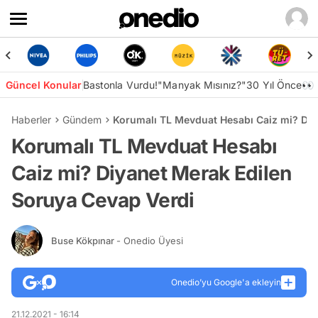
Güncel Konular
Bastonla Vurdu!
"Manyak Mısınız?"
30 Yıl Önce👀
Haberler
Gündem
Korumalı TL Mevduat Hesabı Caiz mi? Diy
Korumalı TL Mevduat Hesabı
Caiz mi? Diyanet Merak Edilen
Soruya Cevap Verdi
Buse Kökpınar
- Onedio Üyesi
Onedio’yu Google'a ekleyin
21.12.2021 - 16:14