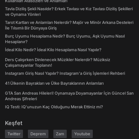
Kullanılan Atasözleri ve Anlamları
Tavla Diziliş Şekli Nasıldır? Erkek Tavlası ve Kız Tavlası Diziliş Şekilleri
ve Oynama Yönleri
Tarot Kartları ve Anlamları Nelerdir? Majör ve Minör Arkana Desteleri
İle Tılsımlı Bir Dünyaya Giriş
Burç Uyumu Hesaplama Nedir? Burç Uyumu, Aşk Uyumu Nasıl
Hesaplanır?
İdeal Kilo Nedir? İdeal Kilo Hesaplama Nasıl Yapılır?
Ders Çalışırken Dinlenecek Müzikler Nelerdir? Müziksiz
Çalışamayanlar Toplanın!
Instagram Giriş Nasıl Yapılır? Instagram'a Giriş İşlemleri Rehberi
41 Ülkenin Bayrakları ve Ülke Bayraklarının Anlamları
GTA San Andreas Hileleri! Oynamaya Doyamayanlar İçin Güncel San
Andreas Şifreleri
IQ Testi: IQ'unuzun Kaç Olduğunu Merak Ettiniz mi?
Keşfet
Twitter
Deprem
Zam
Youtube