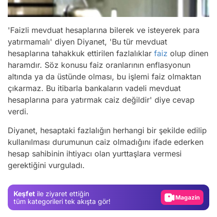
'Faizli mevduat hesaplarına bilerek ve isteyerek para
yatırmamalı' diyen Diyanet, 'Bu tür mevduat
hesaplarına tahakkuk ettirilen fazlalıklar
faiz
olup dinen
haramdır. Söz konusu faiz oranlarının enflasyonun
altında ya da üstünde olması, bu işlemi faiz olmaktan
çıkarmaz. Bu itibarla bankaların vadeli mevduat
hesaplarına para yatırmak caiz değildir' diye cevap
verdi.
Diyanet, hesaptaki fazlalığın herhangi bir şekilde edilip
kullanılması durumunun caiz olmadığını ifade ederken
Video
hesap sahibinin ihtiyacı olan yurttaşlara vermesi
gerektiğini vurguladı.
Test
Gündem
Keşfet
ile ziyaret ettiğin
Magazin
tüm kategorileri tek akışta gör!
Video