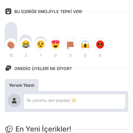
BU İÇERİĞE EMOJİYLE TEPKİ VER!
12
2
1
0
0
0
0
ONEDİO ÜYELERİ NE DİYOR?
Yorum Yazın
En Yeni İçerikler!