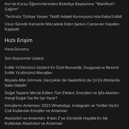
Kur'an Kursu Öğrencilerinden Belediye Başkanına: "Manifest’i
Çağırın"
‘Terörsüz Türkiye Yasası’ Teklifi Adalet Komisyonu'nda Kabul Edildi
Uzun Süredir Kanserle Mücadele Eden Şarkıcı Cansever Hayatını
Kaybetti
Hızlı Erişim
Hava Durumu
Son Depremler Listesi
Evlilik Yıl Dönümü Sözleri! En Özel Romantik, Duygusal ve Resimli
Evlilik Yıl dönümü Mesajları
Rüyada Altın Görmek: Gerçekler de Saadetiniz de Çil Çil Altınlarda
Saklı Olabilir!
Doğal Taşların Merak Edilen Tüm Etkileri, Enerjileri ve Şifa Alanları:
Hangi Doğal Taş Ne İşe Yarar?
Emojilerin Anlamları: 2023 WhatsApp, Instagram ve Twitter'da En
Çok Kullanılan Emojiler ve Anlamları
Atasözleri ve Anlamları: A'dan Z'ye Gündelik Hayatta En Sık
Kullanılan Atasözleri ve Anlamları