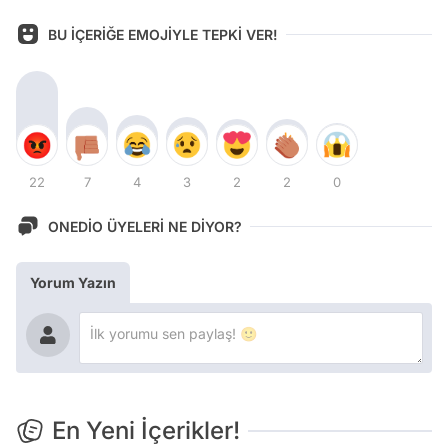
BU İÇERİĞE EMOJİYLE TEPKİ VER!
22
7
4
3
2
2
0
ONEDİO ÜYELERİ NE DİYOR?
Yorum Yazın
En Yeni İçerikler!