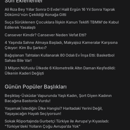
Son Eklenenler
Ali Rıza Bey Yıllar Sonra O Evde! Halil Ergün 16 Yıl Sonra Yaprak
Dökümü'nün Çekildiği Konağa Gitti
Suça Sürüklenen Çocuklara İlişkin Kanun Teklifi TBMM'de Kabul
Edilerek Yasalaştı
Cansever Kimdir? Cansever Neden Vefat Etti?
4 Yaşında Sahne Almaya Başladı, Makyajsız Kameralar Karşısına
Çıkıyor: Kim Bu Şarkıcı?
Bağışlanan Tahtaları Kullanarak 80 Odalı Ev İnşa Etti: Basketbol
Sahası Bile Var!
3 Milyon Nüfuslu Ülkede 6 Kilometrelik Altın Damarı Keşfedildi:
Ülkenin Kaderi Değişti
Günün Popüler Başlıkları
Beşiktaş-Üsküdar Vapurunda Yaşlı Kadın, Şort Giyen Kadının
Bacağına Bastonla Vurdu!
Yaşamak İstediğin Ülke Hangisi? Haritadaki Yerini Değil,
Yaşayacağın Hayatı Seçiyorsun!
Sokak Röportajında Gurbetçi Türkiye ile Avrupa'yı Kıyasladı:
"Türkiye’deki Yolların Çoğu Avrupa’da Yok"