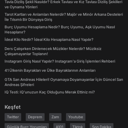
Tavla Diziliş Şekli Nasıldır? Erkek Tavlası ve Kız Tavlası Diziliş Şekilleri
ve Oynama Yönleri
Tarot Kartları ve Anlamları Nelerdir? Majör ve Minör Arkana Desteleri
İle Tılsımlı Bir Dünyaya Giriş
Burç Uyumu Hesaplama Nedir? Burç Uyumu, Aşk Uyumu Nasıl
Hesaplanır?
İdeal Kilo Nedir? İdeal Kilo Hesaplama Nasıl Yapılır?
Ders Çalışırken Dinlenecek Müzikler Nelerdir? Müziksiz
Çalışamayanlar Toplanın!
Instagram Giriş Nasıl Yapılır? Instagram'a Giriş İşlemleri Rehberi
41 Ülkenin Bayrakları ve Ülke Bayraklarının Anlamları
GTA San Andreas Hileleri! Oynamaya Doyamayanlar İçin Güncel San
Andreas Şifreleri
IQ Testi: IQ'unuzun Kaç Olduğunu Merak Ettiniz mi?
Keşfet
Twitter
Deprem
Zam
Youtube
Günlük Burç Yorumları
A101
Tiktok
Son Dakika