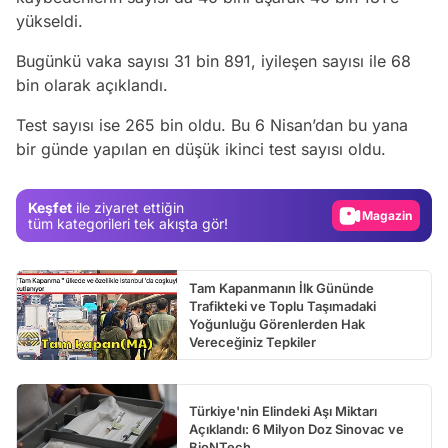
yükseldi.
Bugünkü vaka sayısı 31 bin 891, iyileşen sayısı ile 68
bin olarak açıklandı.
Video
Test sayısı ise 265 bin oldu. Bu 6 Nisan’dan bu yana
bir günde yapılan en düşük ikinci test sayısı oldu.
Test
Gündem
Keşfet
ile ziyaret ettiğin
Magazin
tüm kategorileri tek akışta gör!
Video
Test
Tam Kapanmanın İlk Gününde
Trafikteki ve Toplu Taşımadaki
Yoğunluğu Görenlerden Hak
Vereceğiniz Tepkiler
Türkiye'nin Elindeki Aşı Miktarı
Açıklandı: 6 Milyon Doz Sinovac ve
BioNTech