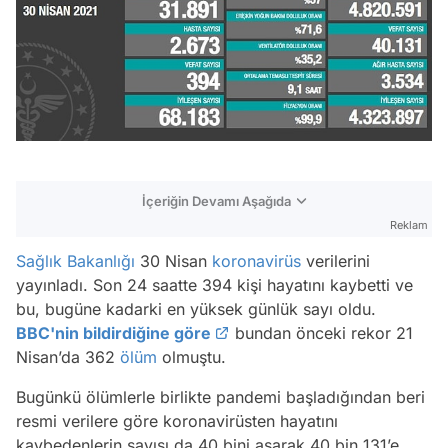
İçeriğin Devamı Aşağıda
Reklam
Sağlık Bakanlığı
30 Nisan
koronavirüs
verilerini
yayınladı. Son 24 saatte 394 kişi hayatını kaybetti ve
bu, bugüne kadarki en yüksek günlük sayı oldu.
BBC'nin bildirdiğine göre
bundan önceki rekor 21
Nisan’da 362
ölüm
olmuştu.
Bugünkü ölümlerle birlikte pandemi başladığından beri
resmi verilere göre koronavirüsten hayatını
kaybedenlerin sayısı da 40 bini aşarak 40 bin 131’e