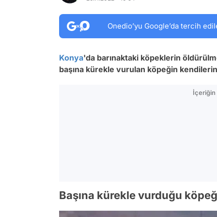
Onedio’yu Google’da tercih edil
Konya
'da barınaktaki köpeklerin öldürülme
başına kürekle vurulan köpeğin kendilerine 
İçeriği
Başına kürekle vurduğu köpeği