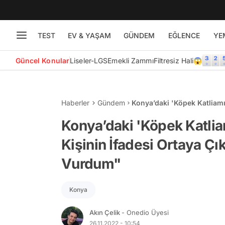
TEST
EV & YAŞAM
GÜNDEM
EĞLENCE
YE
Güncel Konular
Liseler-LGS
Emekli Zammı
Filtresiz Hali😱
Haberler
Gündem
Konya’daki 'Köpek Katliamı
Korumak İçin Vurdum"
Konya’daki 'Köpek Katli
Kişinin İfadesi Ortaya Çı
Vurdum"
Konya
Akın Çelik
- Onedio Üyesi
26.11.2022 - 10:54