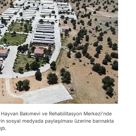
z Hayvan Bakımevi ve Rehabilitasyon Merkezi'nde
Video
erin sosyal medyada paylaşılması üzerine barınakta
Test
ştı.
Gündem