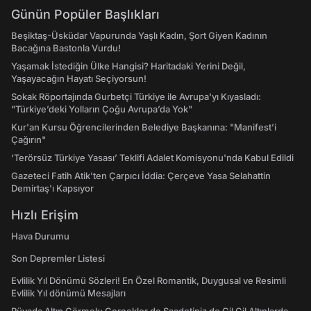
Günün Popüler Başlıkları
Beşiktaş-Üsküdar Vapurunda Yaşlı Kadın, Şort Giyen Kadının
Bacağına Bastonla Vurdu!
Yaşamak İstediğin Ülke Hangisi? Haritadaki Yerini Değil,
Yaşayacağın Hayatı Seçiyorsun!
Sokak Röportajında Gurbetçi Türkiye ile Avrupa'yı Kıyasladı:
"Türkiye’deki Yolların Çoğu Avrupa’da Yok"
Kur'an Kursu Öğrencilerinden Belediye Başkanına: "Manifest’i
Çağırın"
‘Terörsüz Türkiye Yasası’ Teklifi Adalet Komisyonu'nda Kabul Edildi
Gazeteci Fatih Atik'ten Çarpıcı İddia: Çerçeve Yasa Selahattin
Demirtaş'ı Kapsıyor
Hızlı Erişim
Hava Durumu
Son Depremler Listesi
Evlilik Yıl Dönümü Sözleri! En Özel Romantik, Duygusal ve Resimli
Evlilik Yıl dönümü Mesajları