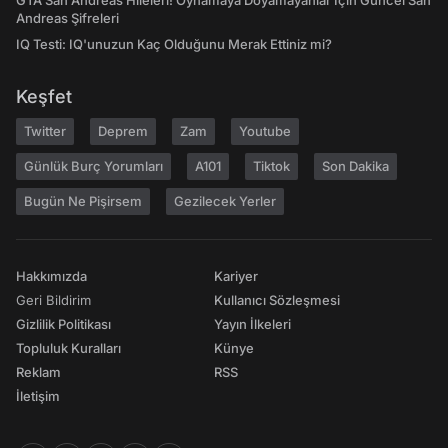
GTA San Andreas Hileleri! Oynamaya Doyamayanlar İçin Güncel San
Andreas Şifreleri
IQ Testi: IQ'unuzun Kaç Olduğunu Merak Ettiniz mi?
Keşfet
Twitter
Deprem
Zam
Youtube
Günlük Burç Yorumları
A101
Tiktok
Son Dakika
Bugün Ne Pişirsem
Gezilecek Yerler
Hakkımızda
Kariyer
Geri Bildirim
Kullanıcı Sözleşmesi
Gizlilik Politikası
Yayın İlkeleri
Topluluk Kuralları
Künye
Reklam
RSS
İletişim