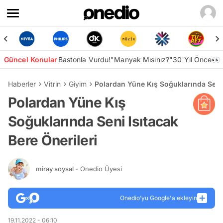
Güncel Konular
Bastonla Vurdu!
"Manyak Mısınız?"
30 Yıl Önce👀
Haberler
Vitrin
Giyim
Polardan Yüne Kış Soğuklarında Seni 
Polardan Yüne Kış
Soğuklarında Seni Isıtacak
Bere Önerileri
miray soysal
- Onedio Üyesi
Onedio’yu Google'a ekleyin
19.11.2022 - 06:10