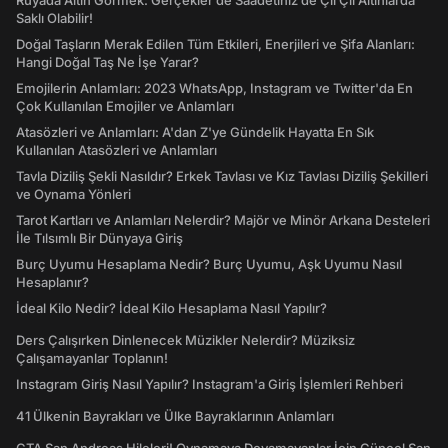
Rüyada Altın Görmek: Gerçekler de Saadetiniz de Çil Çil Altınlarda
Saklı Olabilir!
Doğal Taşların Merak Edilen Tüm Etkileri, Enerjileri ve Şifa Alanları:
Hangi Doğal Taş Ne İşe Yarar?
Emojilerin Anlamları: 2023 WhatsApp, Instagram ve Twitter'da En
Çok Kullanılan Emojiler ve Anlamları
Atasözleri ve Anlamları: A'dan Z'ye Gündelik Hayatta En Sık
Kullanılan Atasözleri ve Anlamları
Tavla Diziliş Şekli Nasıldır? Erkek Tavlası ve Kız Tavlası Diziliş Şekilleri
ve Oynama Yönleri
Tarot Kartları ve Anlamları Nelerdir? Majör ve Minör Arkana Desteleri
İle Tılsımlı Bir Dünyaya Giriş
Burç Uyumu Hesaplama Nedir? Burç Uyumu, Aşk Uyumu Nasıl
Hesaplanır?
İdeal Kilo Nedir? İdeal Kilo Hesaplama Nasıl Yapılır?
Ders Çalışırken Dinlenecek Müzikler Nelerdir? Müziksiz
Çalışamayanlar Toplanın!
Instagram Giriş Nasıl Yapılır? Instagram'a Giriş İşlemleri Rehberi
41 Ülkenin Bayrakları ve Ülke Bayraklarının Anlamları