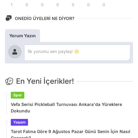
1
0
0
0
0
0
0
ONEDİO ÜYELERİ NE DİYOR?
Yorum Yazın
En Yeni İçerikler!
Spor
Vefa Serisi Pickleball Turnuvası Ankara'da Yüreklere
Dokundu
Yaşam
Tarot Falına Göre 9 Ağustos Pazar Günü Senin İçin Nasıl
Geçecek?