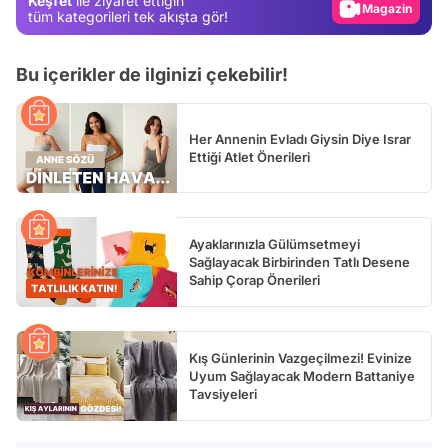
Keşfet
ile ziyaret ettiğin
Video
tüm kategorileri tek akışta gör!
Test
Bu içerikler de ilginizi çekebilir!
Her Annenin Evladı Giysin Diye Israr
Ettiği Atlet Önerileri
Ayaklarınızla Gülümsetmeyi
Sağlayacak Birbirinden Tatlı Desene
Sahip Çorap Önerileri
Kış Günlerinin Vazgeçilmezi! Evinize
Uyum Sağlayacak Modern Battaniye
Tavsiyeleri