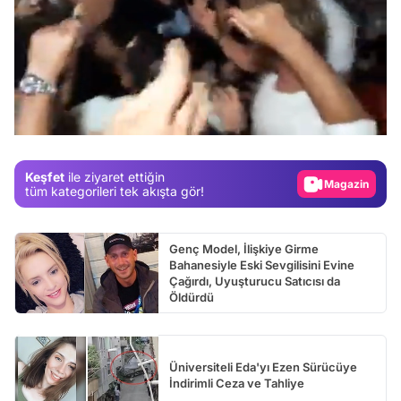
Video
/
Test
Gündem
Keşfet
ile ziyaret ettiğin
Magazin
tüm kategorileri tek akışta gör!
Video
Test
Genç Model, İlişkiye Girme
Bahanesiyle Eski Sevgilisini Evine
Çağırdı, Uyuşturucu Satıcısı da
Öldürdü
Üniversiteli Eda'yı Ezen Sürücüye
İndirimli Ceza ve Tahliye