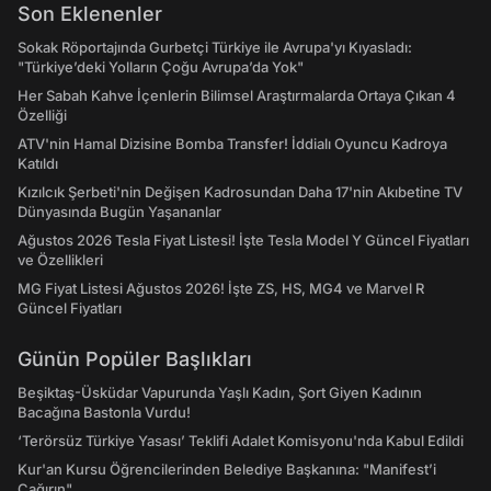
Son Eklenenler
Sokak Röportajında Gurbetçi Türkiye ile Avrupa'yı Kıyasladı:
"Türkiye’deki Yolların Çoğu Avrupa’da Yok"
Her Sabah Kahve İçenlerin Bilimsel Araştırmalarda Ortaya Çıkan 4
Özelliği
ATV'nin Hamal Dizisine Bomba Transfer! İddialı Oyuncu Kadroya
Katıldı
Kızılcık Şerbeti'nin Değişen Kadrosundan Daha 17'nin Akıbetine TV
Dünyasında Bugün Yaşananlar
Ağustos 2026 Tesla Fiyat Listesi! İşte Tesla Model Y Güncel Fiyatları
ve Özellikleri
MG Fiyat Listesi Ağustos 2026! İşte ZS, HS, MG4 ve Marvel R
Güncel Fiyatları
Günün Popüler Başlıkları
Beşiktaş-Üsküdar Vapurunda Yaşlı Kadın, Şort Giyen Kadının
Bacağına Bastonla Vurdu!
‘Terörsüz Türkiye Yasası’ Teklifi Adalet Komisyonu'nda Kabul Edildi
Kur'an Kursu Öğrencilerinden Belediye Başkanına: "Manifest’i
Çağırın"