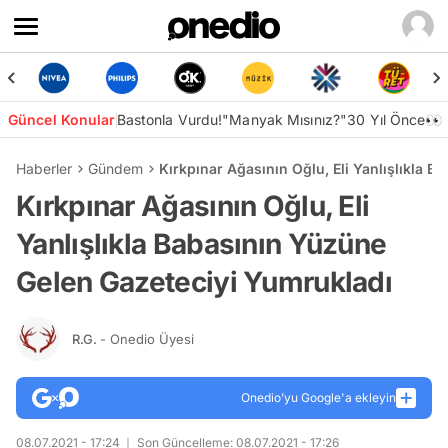
Güncel Konular
Bastonla Vurdu!
"Manyak Mısınız?"
30 Yıl Önce👀
Haberler
Gündem
Kırkpınar Ağasının Oğlu, Eli Yanlışlıkla 
Kırkpınar Ağasının Oğlu, Eli
Yanlışlıkla Babasının Yüzüne
Gelen Gazeteciyi Yumrukladı
R.G.
- Onedio Üyesi
Onedio’yu Google'a ekleyin
08.07.2021 - 17:24
Son Güncelleme: 08.07.2021 - 17:26