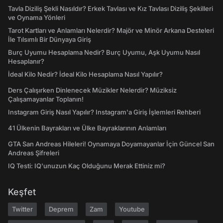
Tavla Diziliş Şekli Nasıldır? Erkek Tavlası ve Kız Tavlası Diziliş Şekilleri
ve Oynama Yönleri
Tarot Kartları ve Anlamları Nelerdir? Majör ve Minör Arkana Desteleri
İle Tılsımlı Bir Dünyaya Giriş
Burç Uyumu Hesaplama Nedir? Burç Uyumu, Aşk Uyumu Nasıl
Hesaplanır?
İdeal Kilo Nedir? İdeal Kilo Hesaplama Nasıl Yapılır?
Ders Çalışırken Dinlenecek Müzikler Nelerdir? Müziksiz
Çalışamayanlar Toplanın!
Instagram Giriş Nasıl Yapılır? Instagram'a Giriş İşlemleri Rehberi
41 Ülkenin Bayrakları ve Ülke Bayraklarının Anlamları
GTA San Andreas Hileleri! Oynamaya Doyamayanlar İçin Güncel San
Andreas Şifreleri
IQ Testi: IQ'unuzun Kaç Olduğunu Merak Ettiniz mi?
Keşfet
Twitter
Deprem
Zam
Youtube