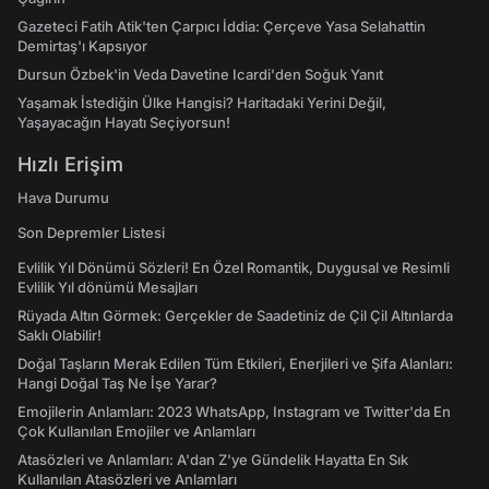
Gazeteci Fatih Atik'ten Çarpıcı İddia: Çerçeve Yasa Selahattin
Demirtaş'ı Kapsıyor
Dursun Özbek'in Veda Davetine Icardi'den Soğuk Yanıt
Yaşamak İstediğin Ülke Hangisi? Haritadaki Yerini Değil,
Yaşayacağın Hayatı Seçiyorsun!
Hızlı Erişim
Hava Durumu
Son Depremler Listesi
Evlilik Yıl Dönümü Sözleri! En Özel Romantik, Duygusal ve Resimli
Evlilik Yıl dönümü Mesajları
Rüyada Altın Görmek: Gerçekler de Saadetiniz de Çil Çil Altınlarda
Saklı Olabilir!
Doğal Taşların Merak Edilen Tüm Etkileri, Enerjileri ve Şifa Alanları:
Hangi Doğal Taş Ne İşe Yarar?
Emojilerin Anlamları: 2023 WhatsApp, Instagram ve Twitter'da En
Çok Kullanılan Emojiler ve Anlamları
Atasözleri ve Anlamları: A'dan Z'ye Gündelik Hayatta En Sık
Kullanılan Atasözleri ve Anlamları