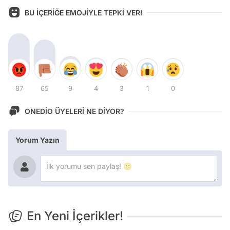
BU İÇERİĞE EMOJİYLE TEPKİ VER!
87
65
9
4
3
1
0
ONEDİO ÜYELERİ NE DİYOR?
Yorum Yazın
En Yeni İçerikler!