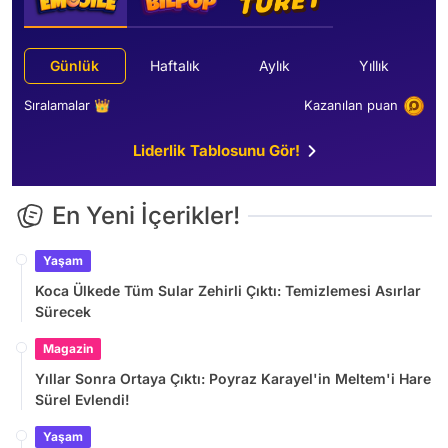
Günlük
Haftalık
Aylık
Yıllık
Sıralamalar 👑
Kazanılan puan
Liderlik Tablosunu Gör!
En Yeni İçerikler!
Yaşam
Koca Ülkede Tüm Sular Zehirli Çıktı: Temizlemesi Asırlar
Sürecek
Magazin
Yıllar Sonra Ortaya Çıktı: Poyraz Karayel'in Meltem'i Hare
Sürel Evlendi!
Yaşam