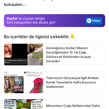
buluşalım...
Gündem
Magazin
Keşfet
ile ziyaret ettiğin
Video
tüm kategorileri tek akışta gör!
Test
Bu içerikler de ilginizi çekebilir.👇
Gördüğünüz Andan İtibaren
Gençliğinizden 15 Yılı Çalıp
Götürecek Birbirinden Acayip
Görseller
Televizyon Dünyasıyla İlgili Attıkları
Komik Tweetlerle Hafta Boyunca
Güldürenler
Manavların Çoğu Reklamcıdan Daha