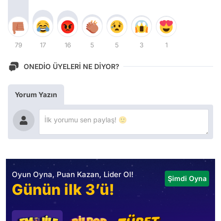
79
17
16
5
5
3
1
ONEDİO ÜYELERİ NE DİYOR?
Yorum Yazın
Oyun Oyna, Puan Kazan, Lider Ol!
Şimdi Oyna
Günün ilk 3’ü!