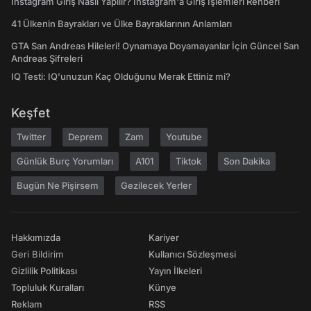
Instagram Giriş Nasıl Yapılır? Instagram'a Giriş İşlemleri Rehberi
41 Ülkenin Bayrakları ve Ülke Bayraklarının Anlamları
GTA San Andreas Hileleri! Oynamaya Doyamayanlar İçin Güncel San
Andreas Şifreleri
IQ Testi: IQ'unuzun Kaç Olduğunu Merak Ettiniz mi?
Keşfet
Twitter
Deprem
Zam
Youtube
Günlük Burç Yorumları
A101
Tiktok
Son Dakika
Bugün Ne Pişirsem
Gezilecek Yerler
Hakkımızda
Kariyer
Geri Bildirim
Kullanıcı Sözleşmesi
Gizlilik Politikası
Yayın İlkeleri
Topluluk Kuralları
Künye
Reklam
RSS