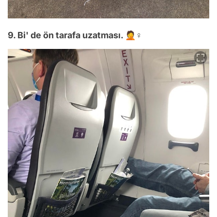
9. Bi' de ön tarafa uzatması. 🤦♀️