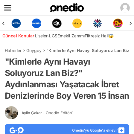
Güncel Konular
Liseler-LGS
Emekli Zammı
Filtresiz Hali😱
Haberler
Goygoy
"Kimlerle Aynı Havayı Soluyoruz Lan Biz?"
"Kimlerle Aynı Havayı
Soluyoruz Lan Biz?"
Aydınlanması Yaşatacak İbret
Denizlerinde Boy Veren 15 İnsan
Aylin Çakar
- Onedio Editörü
Onedio’yu Google'a ekleyin