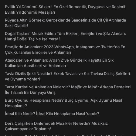
Evlilik Yıl Dönümü Sözleri! En Özel Romantik, Duygusal ve Resimli
Evlilik Yıl dönümü Mesajları
Rüyada Altın Görmek: Gerçekler de Saadetiniz de Çil Çil Altınlarda
Saklı Olabilir!
Doğal Taşların Merak Edilen Tüm Etkileri, Enerjileri ve Şifa Alanları:
Hangi Doğal Taş Ne İşe Yarar?
Emojilerin Anlamları: 2023 WhatsApp, Instagram ve Twitter'da En
Çok Kullanılan Emojiler ve Anlamları
Atasözleri ve Anlamları: A'dan Z'ye Gündelik Hayatta En Sık
Kullanılan Atasözleri ve Anlamları
Tavla Diziliş Şekli Nasıldır? Erkek Tavlası ve Kız Tavlası Diziliş Şekilleri
ve Oynama Yönleri
Tarot Kartları ve Anlamları Nelerdir? Majör ve Minör Arkana Desteleri
İle Tılsımlı Bir Dünyaya Giriş
Burç Uyumu Hesaplama Nedir? Burç Uyumu, Aşk Uyumu Nasıl
Hesaplanır?
İdeal Kilo Nedir? İdeal Kilo Hesaplama Nasıl Yapılır?
Ders Çalışırken Dinlenecek Müzikler Nelerdir? Müziksiz
Çalışamayanlar Toplanın!