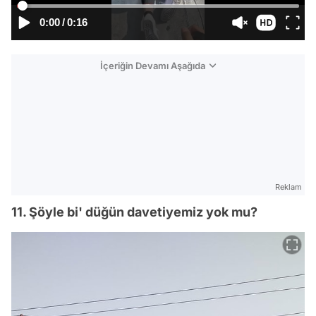
0:00
/
0:16
İçeriğin Devamı Aşağıda
Reklam
11. Şöyle bi' düğün davetiyemiz yok mu?