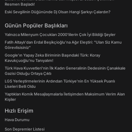
Resmen Başladı!
Eski Sevgilinin Düğününde Dj Olsan Hangi Şarkıyı Çalardın?
Günün Popüler Başlıkları
Yalnızca Milenyum Çocukları 2000'lilerin Çok İyi Bildiği Şeyler
Fatih Altaylı'dan Erdal Beşikçioğlu'na Ağır Eleştiri: "Ulan Siz Kamu
Görevlisisiniz"
Google'ın Yapay Zeka Biriminin Başındaki Türk: Koray
Kavukçuoğlu'nu Tanıyalım!
Türk Hava Kuvvetleri'nin İlk Kadın Generalinin Dedesinin Çanakkale
Gazisi Olduğu Ortaya Çıktı
LGS Yerleştirmelerinin Ardından Türkiye'nin En Yüksek Puanlı
Liseleri Belli Oldu
Yaptıkları Komik Mesajlaşmalarla İletişimden Maksimum Verim Alan
Kişiler
Hızlı Erişim
Hava Durumu
Son Depremler Listesi