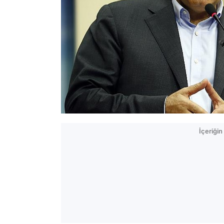
İçeriği