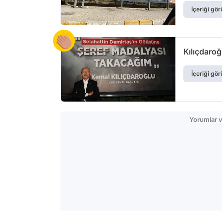
İçeriği gör
Kılıçdaroğ
İçeriği gör
Yorumlar v