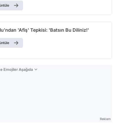
üntüle
lu'ndan 'Afiş' Tepkisi: 'Batsın Bu Diliniz!'
üntüle
e Emojiler Aşağıda
Reklam