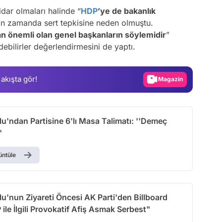
ktidar olmaları halinde “
HDP
’ye de bakanlık
akın zamanda sert tepkisine neden olmuştu.
Video
an önemli olan genel başkanların söylemidir
”
ebilirler değerlendirmesini de yaptı.
Test
Gündem
 akışta gör!
Magazin
Video
Test
lu'ndan Partisine 6'lı Masa Talimatı: ''Demeç
'
üntüle
lu'nun Ziyareti Öncesi AK Parti'den Billboard
ile İlgili Provokatif Afiş Asmak Serbest"