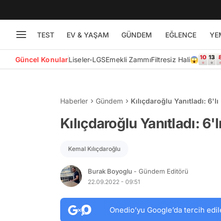
TEST
EV & YAŞAM
GÜNDEM
EĞLENCE
YE
Güncel Konular
Liseler-LGS
Emekli Zammı
Filtresiz Hali😱
Haberler
Gündem
Kılıçdaroğlu Yanıtladı: 6'l
Kılıçdaroğlu Yanıtladı: 6'
Kemal Kılıçdaroğlu
Burak Boyoglu
- Gündem Editörü
22.09.2022 - 09:51
Onedio’yu Google’da tercih edil