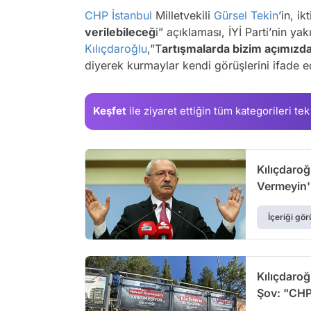
CHP
İstanbul
Milletvekili
Gürsel Tekin
’in, i
verilebileceğ
i” açıklaması, İYİ Parti’nin y
Kılıçdaroğlu
,”T
artışmalarda bizim açımızd
diyerek kurmaylar kendi görüşlerini ifade ed
Keşfet
ile ziyaret ettiğin
tüm kategorileri tek
Kılıçdaroğ
Vermeyin'
İçeriği gör
Kılıçdaroğ
Şov: "CHP 