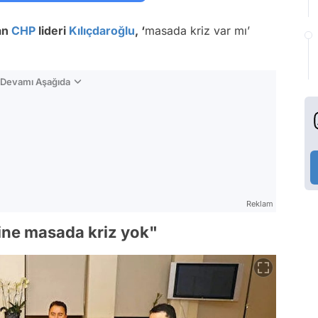
yan
CHP
lideri
Kılıçdaroğlu
, ‘
masada kriz var mı’
n Devamı Aşağıda
Reklam
ine masada kriz yok"