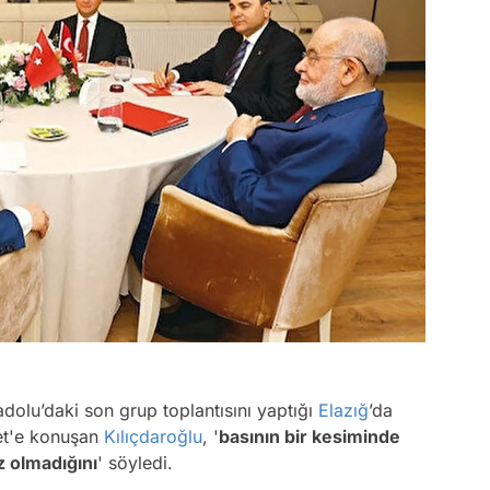
adolu’daki son grup toplantısını yaptığı
Elazığ
’da
yet'e konuşan
Kılıçdaroğlu
, '
basının bir kesiminde
z olmadığını
' söyledi.