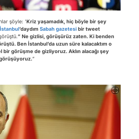
lar şöyle: '
Kriz yaşamadık, hiç böyle bir şey
İstanbul
’daydım
Sabah gazetesi
bir tweet
 görüştü.
” Ne gizlisi, görüşürüz zaten. Ki benden
örüştü. Ben İstanbul’da uzun süre kalacaktım o
l bir görüşme de gizliyoruz. Aklın alacağı şey
n görüşüyoruz.
”