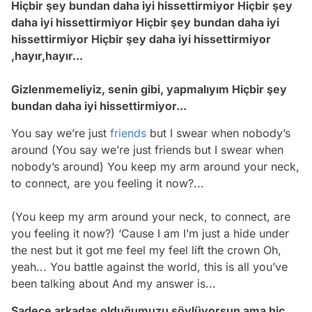
Hiçbir şey bundan daha iyi hissettirmiyor Hiçbir şey
daha iyi hissettirmiyor Hiçbir şey bundan daha iyi
hissettirmiyor Hiçbir şey daha iyi hissettirmiyor
,hayır,hayır...
Gizlenmemeliyiz, senin gibi, yapmalıyım Hiçbir şey
bundan daha iyi hissettirmiyor...
You say we’re just
friends
but I swear when nobody’s
around (You say we’re just friends but I swear when
nobody’s around) You keep my arm around your neck,
to connect, are you feeling it now?...
(You keep my arm around your neck, to connect, are
you feeling it now?) ‘Cause I am I’m just a hide under
the nest but it got me feel my feel lift the crown Oh,
yeah... You battle against the world, this is all you’ve
been talking about And my answer is...
Sadece arkadaş olduğumuzu söylüyorsun ama hiç