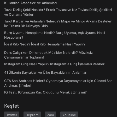
Kullanılan Atasözleri ve Anlamları
Tavla Diziliş Şekli Nasıldır? Erkek Tavlası ve Kız Tavlası Diziliş Şekilleri
ve Oynama Yönleri
Tarot Kartları ve Anlamları Nelerdir? Majör ve Minör Arkana Desteleri
İle Tılsımlı Bir Dünyaya Giriş
Burç Uyumu Hesaplama Nedir? Burç Uyumu, Aşk Uyumu Nasıl
Hesaplanır?
İdeal Kilo Nedir? İdeal Kilo Hesaplama Nasıl Yapılır?
Ders Çalışırken Dinlenecek Müzikler Nelerdir? Müziksiz
Çalışamayanlar Toplanın!
Instagram Giriş Nasıl Yapılır? Instagram'a Giriş İşlemleri Rehberi
41 Ülkenin Bayrakları ve Ülke Bayraklarının Anlamları
GTA San Andreas Hileleri! Oynamaya Doyamayanlar İçin Güncel San
Andreas Şifreleri
IQ Testi: IQ'unuzun Kaç Olduğunu Merak Ettiniz mi?
Keşfet
Twitter
Deprem
Zam
Youtube