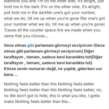
diamond you are) I’m on the other side, it’s alright, just
hold me in the dark (I’m on the other side, it’s alright,
just hold me in the darkNo one’s got your number,
what we do, hit me up when you’re gone (No one’s got
your number what we do, hit me up when you’re gone)
‘Cause all the counter space Are we made when you
name that you choose...
Gece elmas
gibi
parlamanı görmeyi seviyorum (Gece
elmas gibi parlamanı görmeyi seviyorum) Diğer
taraftayım , tamam, sadece beni karanlıkta tut(Diğer
taraftayım , tamam, sadece beni karanlıkta tut)
Kimse senin numaran değil, ne yaptık, giderken vur
bana ...
Nothing feels better than this Nothing feels better
Nothing feels better than this Nothing feels better, no,
no We don’t got to hide, this is what you like, I gotta
make Nothing feels better than this...