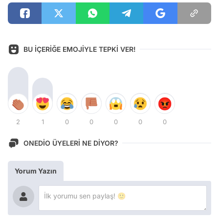
BU İÇERİĞE EMOJİYLE TEPKİ VER!
2
1
0
0
0
0
0
ONEDİO ÜYELERİ NE DİYOR?
Yorum Yazın