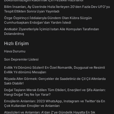
Dokunulmazlığını Kaldırmak İçin Fezleke Hazırlandı
Bilim İnsanları, Ay Üzerinde Hızla İlerleyen 20'den Fazla Dev UFO'yu
Tespit Ettikten Sonra Uyarı Yayınladı
Özge Özpirinçci İddialarıyla Gündem Olan Kübra Süzgün
Cumhurbaşkanı Erdoğan'dan Yardım İstedi
Anıtkabir Ziyaretleriyle İçimizi Isıtan Aile Komşuları Tarafından
Dolandırılmış
Hızlı Erişim
Hava Durumu
Son Depremler Listesi
Evlilik Yıl Dönümü Sözleri! En Özel Romantik, Duygusal ve Resimli
Evlilik Yıl dönümü Mesajları
Rüyada Altın Görmek: Gerçekler de Saadetiniz de Çil Çil Altınlarda
Saklı Olabilir!
Doğal Taşların Merak Edilen Tüm Etkileri, Enerjileri ve Şifa Alanları:
Hangi Doğal Taş Ne İşe Yarar?
Emojilerin Anlamları: 2023 WhatsApp, Instagram ve Twitter'da En
Çok Kullanılan Emojiler ve Anlamları
Atasözleri ve Anlamları: A'dan Z'ye Gündelik Hayatta En Sık