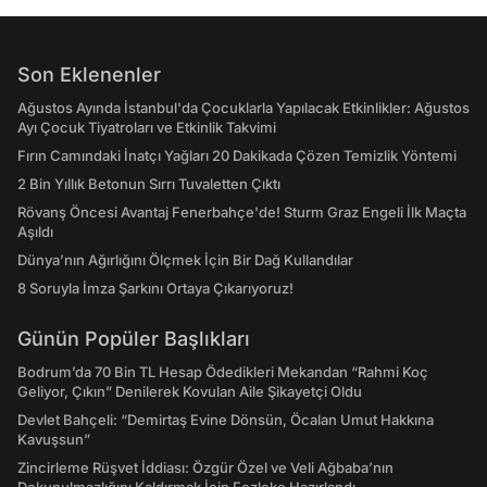
Son Eklenenler
Ağustos Ayında İstanbul'da Çocuklarla Yapılacak Etkinlikler: Ağustos
Ayı Çocuk Tiyatroları ve Etkinlik Takvimi
Fırın Camındaki İnatçı Yağları 20 Dakikada Çözen Temizlik Yöntemi
2 Bin Yıllık Betonun Sırrı Tuvaletten Çıktı
Rövanş Öncesi Avantaj Fenerbahçe'de! Sturm Graz Engeli İlk Maçta
Aşıldı
Dünya’nın Ağırlığını Ölçmek İçin Bir Dağ Kullandılar
8 Soruyla İmza Şarkını Ortaya Çıkarıyoruz!
Günün Popüler Başlıkları
Bodrum’da 70 Bin TL Hesap Ödedikleri Mekandan “Rahmi Koç
Geliyor, Çıkın” Denilerek Kovulan Aile Şikayetçi Oldu
Devlet Bahçeli: “Demirtaş Evine Dönsün, Öcalan Umut Hakkına
Kavuşsun”
Zincirleme Rüşvet İddiası: Özgür Özel ve Veli Ağbaba’nın