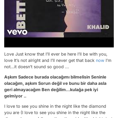
Love Just know that I’ll ever be here I’ll be with you,
love It’s not alright and I’ll never get that back
now
I’m
not…it doesn’t sound so good ...
Aşkım Sadece burada olacağımı bilmelisin Seninle
olacağım, aşkım Sorun değil ve bunu bir daha asla
geri almayacağım Ben değilim…kulağa pek iyi
gelmiyor ..
I love to see you shine in the night like the diamond
you are (I love to see you shine in the night like the