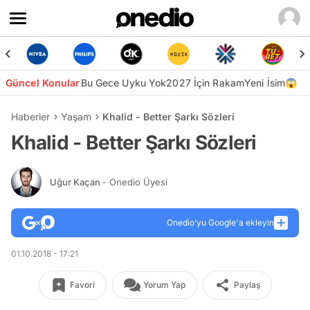
Güncel Konular
Bu Gece Uyku Yok
2027 İçin Rakam
Yeni İsim😱
Haberler
Yaşam
Khalid - Better Şarkı Sözleri
Khalid - Better Şarkı Sözleri
Uğur Kaçan
- Onedio Üyesi
Onedio’yu Google'a ekleyin
01.10.2018 - 17:21
Favori
Yorum Yap
Paylaş