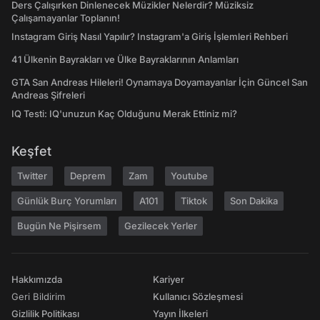
Ders Çalışırken Dinlenecek Müzikler Nelerdir? Müziksiz
Çalışamayanlar Toplanın!
Instagram Giriş Nasıl Yapılır? Instagram'a Giriş İşlemleri Rehberi
41 Ülkenin Bayrakları ve Ülke Bayraklarının Anlamları
GTA San Andreas Hileleri! Oynamaya Doyamayanlar İçin Güncel San
Andreas Şifreleri
IQ Testi: IQ'unuzun Kaç Olduğunu Merak Ettiniz mi?
Keşfet
Twitter
Deprem
Zam
Youtube
Günlük Burç Yorumları
A101
Tiktok
Son Dakika
Bugün Ne Pişirsem
Gezilecek Yerler
Hakkımızda
Kariyer
Geri Bildirim
Kullanıcı Sözleşmesi
Gizlilik Politikası
Yayın İlkeleri