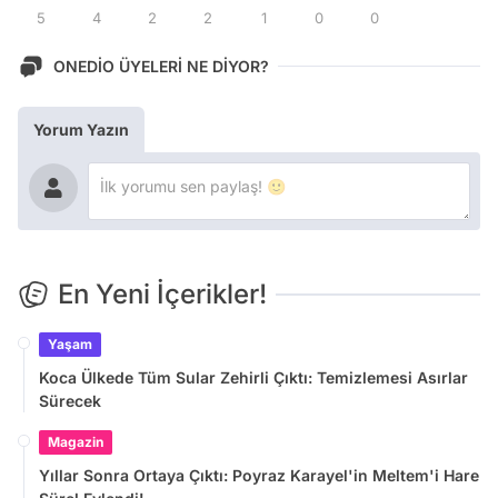
5
4
2
2
1
0
0
ONEDİO ÜYELERİ NE DİYOR?
Yorum Yazın
En Yeni İçerikler!
Yaşam
Koca Ülkede Tüm Sular Zehirli Çıktı: Temizlemesi Asırlar
Sürecek
Magazin
Yıllar Sonra Ortaya Çıktı: Poyraz Karayel'in Meltem'i Hare