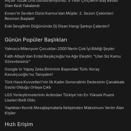
Hiçbir Tuzak Onu Durduramıyordu: 3 Yıldır Çiftçilerin Baş Belası
Olan Kedi Yakalandı
Exxen'in Sevilen Dizisi Karma'dan Müjde: 2. Sezon Çekimleri
Resmen Başladı!
Eski Sevgilinin Düğününde Dj Olsan Hangi Şarkıyı Çalardın?
Günün Popüler Başlıkları
Yalnızca Milenyum Çocukları 2000'lilerin Çok İyi Bildiği Şeyler
Fatih Altaylı'dan Erdal Beşikçioğlu'na Ağır Eleştiri: "Ulan Siz Kamu
Görevlisisiniz"
Google'ın Yapay Zeka Biriminin Başındaki Türk: Koray
Kavukçuoğlu'nu Tanıyalım!
Türk Hava Kuvvetleri'nin İlk Kadın Generalinin Dedesinin Çanakkale
Gazisi Olduğu Ortaya Çıktı
LGS Yerleştirmelerinin Ardından Türkiye'nin En Yüksek Puanlı
Liseleri Belli Oldu
Yaptıkları Komik Mesajlaşmalarla İletişimden Maksimum Verim Alan
Kişiler
Hızlı Erişim