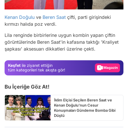
Kenan Doğulu
ve
Beren Saat
çifti, parti girişindeki
kırmızı halıda poz verdi.
Lila renginde birbirlerine uygun kombin yapan çiftin
Video
görüntülerinde Beren Saat'in kafasına taktığı 'Kraliyet
şapkası' aksesuarı dikkatleri üzerine çekti.
Test
Gündem
Keşfet
ile ziyaret ettiğin
Magazin
tüm kategorileri tek akışta gör!
Video
Bu İçeriğe Göz At!
Test
İklim Elçisi Seçilen Beren Saat ve
Kenan Doğulu'nun Cesur
Konuşmaları Gündeme Bomba Gibi
Düştü