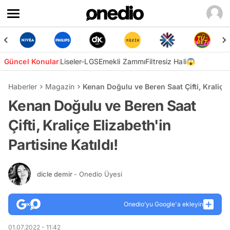
Güncel Konular
Liseler-LGS
Emekli Zammı
Filtresiz Hali😱
Haberler
Magazin
Kenan Doğulu ve Beren Saat Çifti, Kraliçe E
Kenan Doğulu ve Beren Saat
Çifti, Kraliçe Elizabeth'in
Partisine Katıldı!
dicle demir
- Onedio Üyesi
Onedio’yu Google'a ekleyin
01.07.2022 - 11:42