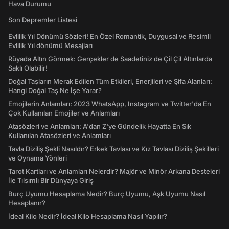
Hava Durumu
Son Depremler Listesi
Evlilik Yıl Dönümü Sözleri! En Özel Romantik, Duygusal ve Resimli
Evlilik Yıl dönümü Mesajları
Rüyada Altın Görmek: Gerçekler de Saadetiniz de Çil Çil Altınlarda
Saklı Olabilir!
Doğal Taşların Merak Edilen Tüm Etkileri, Enerjileri ve Şifa Alanları:
Hangi Doğal Taş Ne İşe Yarar?
Emojilerin Anlamları: 2023 WhatsApp, Instagram ve Twitter'da En
Çok Kullanılan Emojiler ve Anlamları
Atasözleri ve Anlamları: A'dan Z'ye Gündelik Hayatta En Sık
Kullanılan Atasözleri ve Anlamları
Tavla Diziliş Şekli Nasıldır? Erkek Tavlası ve Kız Tavlası Diziliş Şekilleri
ve Oynama Yönleri
Tarot Kartları ve Anlamları Nelerdir? Majör ve Minör Arkana Desteleri
İle Tılsımlı Bir Dünyaya Giriş
Burç Uyumu Hesaplama Nedir? Burç Uyumu, Aşk Uyumu Nasıl
Hesaplanır?
İdeal Kilo Nedir? İdeal Kilo Hesaplama Nasıl Yapılır?