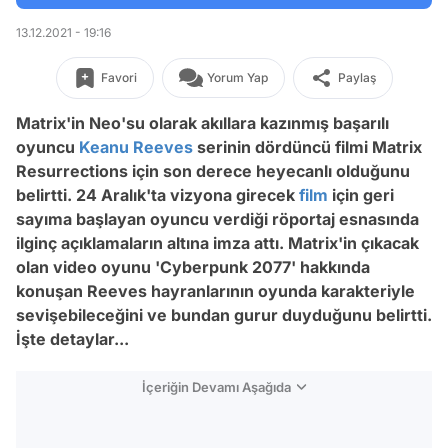
13.12.2021 - 19:16
Favori
Yorum Yap
Paylaş
Matrix'in Neo'su olarak akıllara kazınmış başarılı
oyuncu
Keanu Reeves
serinin dördüncü filmi Matrix
Resurrections için son derece heyecanlı olduğunu
belirtti. 24 Aralık'ta vizyona girecek
film
için geri
sayıma başlayan oyuncu verdiği röportaj esnasında
ilginç açıklamaların altına imza attı. Matrix'in çıkacak
olan video oyunu 'Cyberpunk 2077' hakkında
konuşan Reeves hayranlarının oyunda karakteriyle
sevişebileceğini ve bundan gurur duyduğunu belirtti.
İşte detaylar...
İçeriğin Devamı Aşağıda