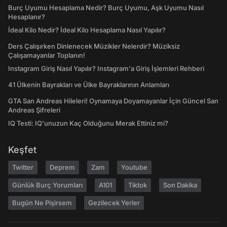
Burç Uyumu Hesaplama Nedir? Burç Uyumu, Aşk Uyumu Nasıl
Hesaplanır?
İdeal Kilo Nedir? İdeal Kilo Hesaplama Nasıl Yapılır?
Ders Çalışırken Dinlenecek Müzikler Nelerdir? Müziksiz
Çalışamayanlar Toplanın!
Instagram Giriş Nasıl Yapılır? Instagram'a Giriş İşlemleri Rehberi
41 Ülkenin Bayrakları ve Ülke Bayraklarının Anlamları
GTA San Andreas Hileleri! Oynamaya Doyamayanlar İçin Güncel San
Andreas Şifreleri
IQ Testi: IQ'unuzun Kaç Olduğunu Merak Ettiniz mi?
Keşfet
Twitter
Deprem
Zam
Youtube
Günlük Burç Yorumları
A101
Tiktok
Son Dakika
Bugün Ne Pişirsem
Gezilecek Yerler