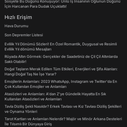
Sosyete Bu Düğünü Konuşuyor: Ünlü İş İnsanının Oğlunun Düğünü
İçin Harcanan Para Dudak Uçuklattı!
Hızlı Erişim
Hava Durumu
Son Depremler Listesi
Evlilik Yıl Dönümü Sözleri! En Özel Romantik, Duygusal ve Resimli
Evlilik Yıl dönümü Mesajları
Rüyada Altın Görmek: Gerçekler de Saadetiniz de Çil Çil Altınlarda
Saklı Olabilir!
Doğal Taşların Merak Edilen Tüm Etkileri, Enerjileri ve Şifa Alanları:
Hangi Doğal Taş Ne İşe Yarar?
Emojilerin Anlamları: 2023 WhatsApp, Instagram ve Twitter'da En
Çok Kullanılan Emojiler ve Anlamları
Atasözleri ve Anlamları: A'dan Z'ye Gündelik Hayatta En Sık
Kullanılan Atasözleri ve Anlamları
Tavla Diziliş Şekli Nasıldır? Erkek Tavlası ve Kız Tavlası Diziliş Şekilleri
ve Oynama Yönleri
Tarot Kartları ve Anlamları Nelerdir? Majör ve Minör Arkana Desteleri
İle Tılsımlı Bir Dünyaya Giriş