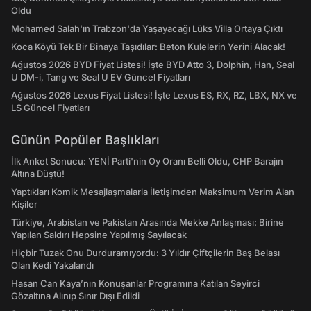
Oldu
Mohamed Salah'ın Trabzon'da Yaşayacağı Lüks Villa Ortaya Çıktı
Koca Köyü Tek Bir Binaya Taşıdılar: Beton Kulelerin Yerini Alacak!
Ağustos 2026 BYD Fiyat Listesi! İşte BYD Atto 3, Dolphin, Han, Seal
U DM-i, Tang ve Seal U EV Güncel Fiyatları
Ağustos 2026 Lexus Fiyat Listesi! İşte Lexus ES, RX, RZ, LBX, NX ve
LS Güncel Fiyatları
Günün Popüler Başlıkları
İlk Anket Sonucu: YENİ Parti'nin Oy Oranı Belli Oldu, CHP Barajın
Altına Düştü!
Yaptıkları Komik Mesajlaşmalarla İletişimden Maksimum Verim Alan
Kişiler
Türkiye, Arabistan ve Pakistan Arasında Mekke Anlaşması: Birine
Yapılan Saldırı Hepsine Yapılmış Sayılacak
Hiçbir Tuzak Onu Durduramıyordu: 3 Yıldır Çiftçilerin Baş Belası
Olan Kedi Yakalandı
Hasan Can Kaya’nın Konuşanlar Programına Katılan Seyirci
Gözaltına Alınıp Sınır Dışı Edildi