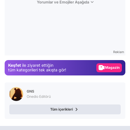
Yorumlar ve Emojiler Aşağıda
Video
Test
Reklam
Gündem
Keşfet
ile ziyaret ettiğin
Magazin
tüm kategorileri tek akışta gör!
Video
Test
GNS
Onedio Editörü
Tüm içerikleri