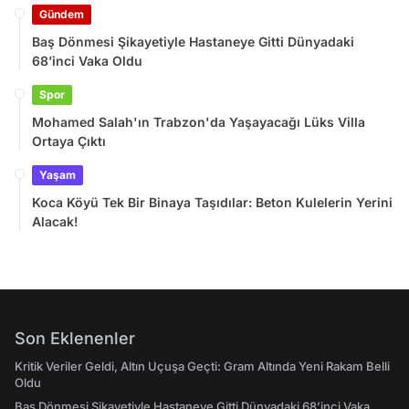
Gündem
Baş Dönmesi Şikayetiyle Hastaneye Gitti Dünyadaki
68’inci Vaka Oldu
Spor
Mohamed Salah'ın Trabzon'da Yaşayacağı Lüks Villa
Ortaya Çıktı
Yaşam
Koca Köyü Tek Bir Binaya Taşıdılar: Beton Kulelerin Yerini
Alacak!
Son Eklenenler
Kritik Veriler Geldi, Altın Uçuşa Geçti: Gram Altında Yeni Rakam Belli
Oldu
Baş Dönmesi Şikayetiyle Hastaneye Gitti Dünyadaki 68’inci Vaka