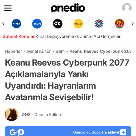
Güncel Konular
Kural Değişiyor
Emekli Zammı
Acı Gerçekler
Haberler
Genel Kültür
Bilim
Keanu Reeves Cyberpunk 2077 Aç
Keanu Reeves Cyberpunk 2077
Açıklamalarıyla Yankı
Uyandırdı: Hayranlarım
Avatarımla Sevişebilir!
GNS
- Onedio Editörü
Onedio’yu Google'a ekleyin