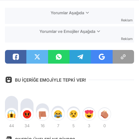
Yorumlar Aşağıda
Reklam
Yorumlar ve Emojiler Aşağıda
Reklam
BU İÇERİĞE EMOJİYLE TEPKİ VER!
44
34
16
7
5
3
0