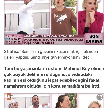
Sibel ise 'Ben senin güvenini kazanmak için elimden
geleni yaptım. Şimdi niye güvenmiyorsun?' dedi.
Tüm bu yaşananların üstüne Mahmut Bey elinde
çok büyük delillerin olduğunu, o videodaki
kadının eşi olduğunu ispat edebileceğini fakat
namahrem olduğu için konuşamadığını belirtti.