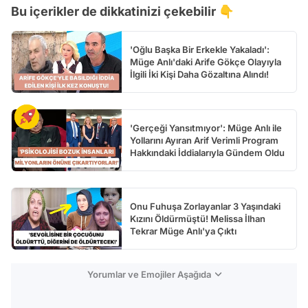
Bu içerikler de dikkatinizi çekebilir 👇
'Oğlu Başka Bir Erkekle Yakaladı':
Müge Anlı'daki Arife Gökçe Olayıyla
İlgili İki Kişi Daha Gözaltına Alındı!
'Gerçeği Yansıtmıyor': Müge Anlı ile
Yollarını Ayıran Arif Verimli Program
Hakkındaki İddialarıyla Gündem Oldu
Onu Fuhuşa Zorlayanlar 3 Yaşındaki
Kızını Öldürmüştü! Melissa İlhan
Tekrar Müge Anlı'ya Çıktı
Yorumlar ve Emojiler Aşağıda