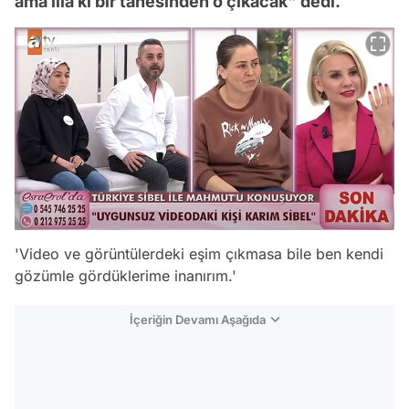
ama illa ki bir tanesinden o çıkacak" dedi.
'Video ve görüntülerdeki eşim çıkmasa bile ben kendi
gözümle gördüklerime inanırım.'
İçeriğin Devamı Aşağıda