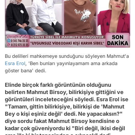
Bu delilleri mahkemeye sunduğunu söyleyen Mahmut'a
Esra Erol
, 'Ben bunları yayınlayamam ama arkada
göster bana' dedi.
Elinde birçok farklı görüntünün olduğunu
belirten Mahmut Birsoy, bilirkişiye gittiğini ve
görüntüleri inceleteceğini söyledi. Esra Erol ise
"Tamam, gittin bilirkişiye, bilirkişi de 'Mahmut
Bey o kişi eşiniz değil' dedi. Ne yapacaksın?"
diye sordu fakat Mahmut Birsoy kendisine o
kadar çok güveniyordu ki "Biri değil, ikisi değil