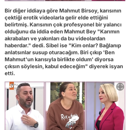
Bir diğer iddiaya göre Mahmut Birsoy, karısının
çektiği erotik videolarla gelir elde ettiğini
belirtmiş. Karısının çok profesyonel bir yalancı
olduğunu da iddia eden Mahmut Bey "Karımın
akrabaları ve yakınları da bu videolardan
haberdar." dedi. Sibel ise "Kim onlar? Bağlanıp
anlatsınlar susup oturacağım. Biri çıkıp 'Ben
Mahmut'un karısıyla birlikte oldum' diyorsa
çıksın söylesin, kabul edeceğim" diyerek isyan
etti.