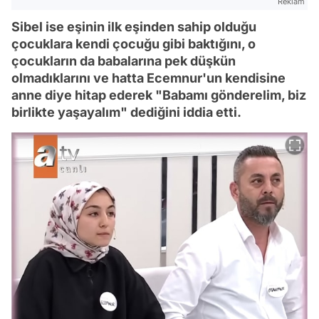
Reklam
Sibel ise eşinin ilk eşinden sahip olduğu
çocuklara kendi çocuğu gibi baktığını, o
çocukların da babalarına pek düşkün
olmadıklarını ve hatta Ecemnur'un kendisine
anne diye hitap ederek "Babamı gönderelim, biz
birlikte yaşayalım" dediğini iddia etti.