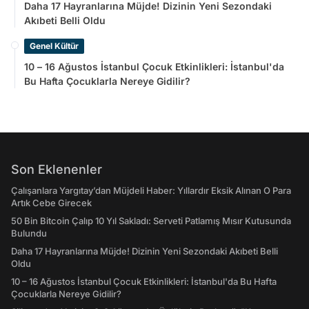
Daha 17 Hayranlarına Müjde! Dizinin Yeni Sezondaki
Akıbeti Belli Oldu
Genel Kültür
10 – 16 Ağustos İstanbul Çocuk Etkinlikleri: İstanbul'da
Bu Hafta Çocuklarla Nereye Gidilir?
Son Eklenenler
Çalışanlara Yargıtay’dan Müjdeli Haber: Yıllardır Eksik Alınan O Para
Artık Cebe Girecek
50 Bin Bitcoin Çalıp 10 Yıl Sakladı: Serveti Patlamış Mısır Kutusunda
Bulundu
Daha 17 Hayranlarına Müjde! Dizinin Yeni Sezondaki Akıbeti Belli
Oldu
10 – 16 Ağustos İstanbul Çocuk Etkinlikleri: İstanbul'da Bu Hafta
Çocuklarla Nereye Gidilir?