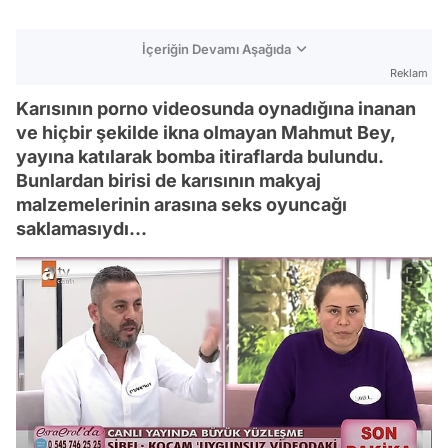
İçeriğin Devamı Aşağıda
Reklam
Karısının porno videosunda oynadığına inanan
ve hiçbir şekilde ikna olmayan Mahmut Bey,
yayına katılarak bomba itiraflarda bulundu.
Bunlardan birisi de karısının makyaj
malzemelerinin arasına seks oyuncağı
saklamasıydı...