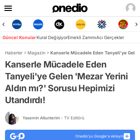
Güncel Konular
Kural Değişiyor
Emekli Zammı
Acı Gerçekler
Haberler
Magazin
Kanserle Mücadele Eden Tanyeli'ye Gelen 
Kanserle Mücadele Eden
Tanyeli'ye Gelen 'Mezar Yerini
Aldın mı?' Sorusu Hepimizi
Utandırdı!
Yasemin Altunterim
- TV Editörü
Onedio’yu Google'a ekleyin