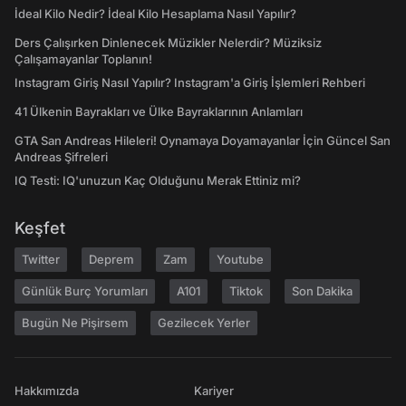
İdeal Kilo Nedir? İdeal Kilo Hesaplama Nasıl Yapılır?
Ders Çalışırken Dinlenecek Müzikler Nelerdir? Müziksiz
Çalışamayanlar Toplanın!
Instagram Giriş Nasıl Yapılır? Instagram'a Giriş İşlemleri Rehberi
41 Ülkenin Bayrakları ve Ülke Bayraklarının Anlamları
GTA San Andreas Hileleri! Oynamaya Doyamayanlar İçin Güncel San
Andreas Şifreleri
IQ Testi: IQ'unuzun Kaç Olduğunu Merak Ettiniz mi?
Keşfet
Twitter
Deprem
Zam
Youtube
Günlük Burç Yorumları
A101
Tiktok
Son Dakika
Bugün Ne Pişirsem
Gezilecek Yerler
Hakkımızda
Kariyer