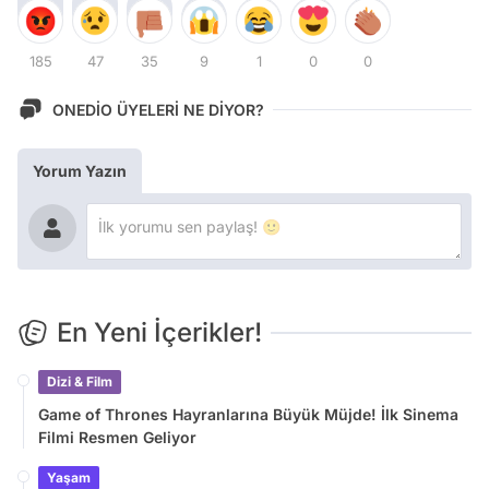
185
47
35
9
1
0
0
ONEDİO ÜYELERİ NE DİYOR?
Yorum Yazın
En Yeni İçerikler!
Dizi & Film
Game of Thrones Hayranlarına Büyük Müjde! İlk Sinema
Filmi Resmen Geliyor
Yaşam