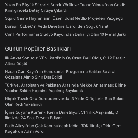
Yazın En Büyük Sürprizi Burak Yörük ve Tuana Yılmaz'dan Geldi:
Kimliğindeki Detay Ortaya Çıkardı
Squid Game Hayranlarını Üzen İddia! Netflix Projeden Vazgeçti
Dursun Özbek'in Veda Davetine Icardi'den Soğuk Yanıt
Canlı Performansı Stüdyo Kaydından Daha İyi Olan 10 Metal Şarkı
Günün Popüler Başlıkları
İlk Anket Sonucu: YENİ Parti'nin Oy Oranı Belli Oldu, CHP Barajın
Altına Düştü!
Hasan Can Kaya’nın Konuşanlar Programına Katılan Seyirci
Gözaltına Alınıp Sınır Dışı Edildi
Türkiye, Arabistan ve Pakistan Arasında Mekke Anlaşması: Birine
Yapılan Saldırı Hepsine Yapılmış Sayılacak
Hiçbir Tuzak Onu Durduramıyordu: 3 Yıldır Çiftçilerin Baş Belası
Olan Kedi Yakalandı
İçme Suyuna Kur'an-ı Kerim Dinletiliyor: 31 Yıllık Alışkanlık, O
İlimizde 24 Saat Devam Ediyor
Fatih Altaylı’dan Çok Konuşulacak İddia: ROK İtirafçı Oldu Cem
Küçük’ün Adını Verdi