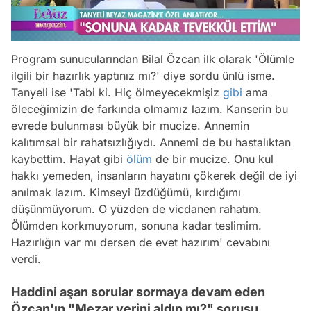
Program sunucularından Bilal Özcan ilk olarak 'Ölümle
ilgili bir hazırlık yaptınız mı?' diye sordu ünlü isme.
Tanyeli ise 'Tabi ki. Hiç ölmeyecekmişiz
gibi
ama
öleceğimizin de farkında olmamız lazım. Kanserin bu
evrede bulunması büyük bir mucize. Annemin
kalıtımsal bir rahatsızlığıydı. Annemi de bu hastalıktan
kaybettim. Hayat gibi
ölüm
de bir mucize. Onu kul
hakkı yemeden, insanların hayatını çökerek değil de iyi
anılmak lazım. Kimseyi üzdüğümü, kırdığımı
düşünmüyorum. O yüzden de vicdanen rahatım.
Ölümden korkmuyorum, sonuna kadar teslimim.
Hazırlığın var mı dersen de evet hazırım' cevabını
verdi.
Haddini aşan sorular sormaya devam eden
Özcan'ın "Mezar yerini aldın mı?" sorusu