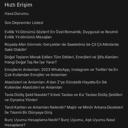
Hızlı Erişim
Hava Durumu
Son Depremler Listesi
Evlilik Yıl Dönümü Sözleri! En Özel Romantik, Duygusal ve Resimli
Evlilik Yıl dönümü Mesajları
Rüyada Altın Görmek: Gerçekler de Saadetiniz de Çil Çil Altınlarda
Saklı Olabilir!
Doğal Taşların Merak Edilen Tüm Etkileri, Enerjileri ve Şifa Alanları:
Hangi Doğal Taş Ne İşe Yarar?
Emojilerin Anlamları: 2023 WhatsApp, Instagram ve Twitter'da En
Çok Kullanılan Emojiler ve Anlamları
Atasözleri ve Anlamları: A'dan Z'ye Gündelik Hayatta En Sık
Kullanılan Atasözleri ve Anlamları
Tavla Diziliş Şekli Nasıldır? Erkek Tavlası ve Kız Tavlası Diziliş Şekilleri
ve Oynama Yönleri
Tarot Kartları ve Anlamları Nelerdir? Majör ve Minör Arkana Desteleri
İle Tılsımlı Bir Dünyaya Giriş
Burç Uyumu Hesaplama Nedir? Burç Uyumu, Aşk Uyumu Nasıl
Hesaplanır?