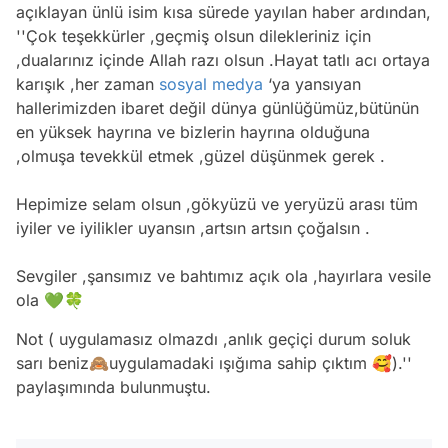
açıklayan ünlü isim kısa sürede yayılan haber ardından,
''Çok teşekkürler ,geçmiş olsun dilekleriniz için
,dualarınız içinde Allah razı olsun .Hayat tatlı acı ortaya
karışık ,her zaman
sosyal medya
‘ya yansıyan
hallerimizden ibaret değil dünya günlüğümüz,bütünün
en yüksek hayrına ve bizlerin hayrına olduğuna
,olmuşa tevekkül etmek ,güzel düşünmek gerek .
Hepimize selam olsun ,gökyüzü ve yeryüzü arası tüm
iyiler ve iyilikler uyansın ,artsın artsın çoğalsın .
Sevgiler ,şansımız ve bahtımız açık ola ,hayırlara vesile
ola 💚🍀
Not ( uygulamasız olmazdı ,anlık geçiçi durum soluk
sarı beniz🙈uygulamadaki ışığıma sahip çıktım 🥰).''
paylaşımında bulunmuştu.