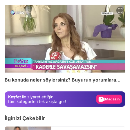
Video
Test
Bu konuda neler söylersiniz? Buyurun yorumlara...
Gündem
Magazin
Keşfet
ile ziyaret ettiğin
Video
tüm kategorileri tek akışta gör!
Test
İlginizi Çekebilir