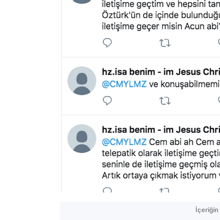
İçeriği