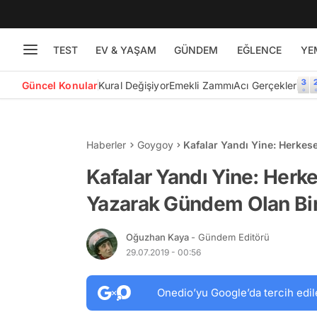
TEST
EV & YAŞAM
GÜNDEM
EĞLENCE
YE
Güncel Konular
Kural Değişiyor
Emekli Zammı
Acı Gerçekler
Haberler
Goygoy
Kafalar Yandı Yine: Herkes
Twitter Hesabı
Kafalar Yandı Yine: Herk
Yazarak Gündem Olan Bir
Oğuzhan Kaya
- Gündem Editörü
29.07.2019 - 00:56
Onedio’yu Google’da tercih edil