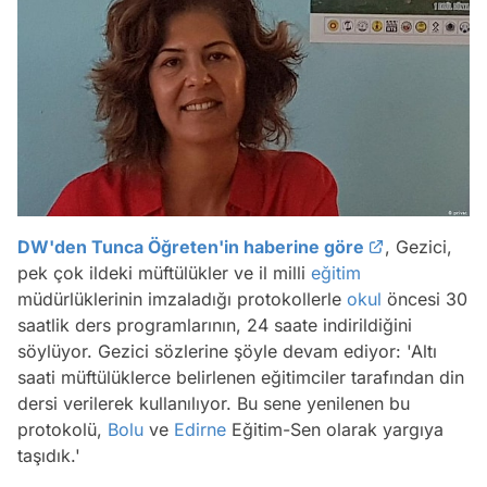
DW'den Tunca Öğreten'in haberine göre
, Gezici,
pek çok ildeki müftülükler ve il milli
eğitim
müdürlüklerinin imzaladığı protokollerle
okul
öncesi 30
saatlik ders programlarının, 24 saate indirildiğini
söylüyor. Gezici sözlerine şöyle devam ediyor: 'Altı
saati müftülüklerce belirlenen eğitimciler tarafından din
dersi verilerek kullanılıyor. Bu sene yenilenen bu
protokolü,
Bolu
ve
Edirne
Eğitim-Sen olarak yargıya
taşıdık.'