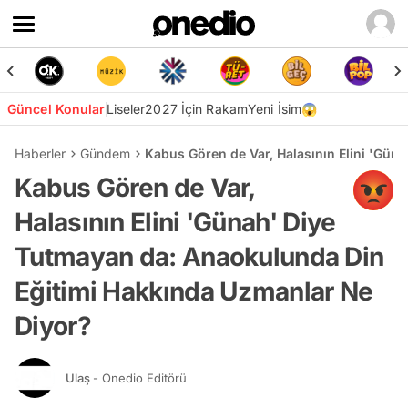
Güncel Konular
Liseler
2027 İçin Rakam
Yeni İsim😱
Haberler
Gündem
Kabus Gören de Var, Halasının Elini 'Gün
Kabus Gören de Var,
Halasının Elini 'Günah' Diye
Tutmayan da: Anaokulunda Din
Eğitimi Hakkında Uzmanlar Ne
Diyor?
Ulaş
- Onedio Editörü