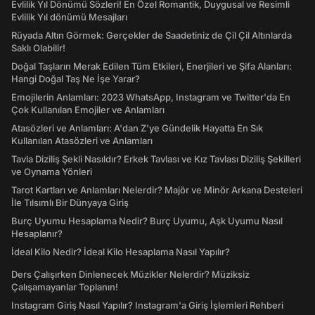
Evlilik Yıl Dönümü Sözleri! En Özel Romantik, Duygusal ve Resimli
Evlilik Yıl dönümü Mesajları
Rüyada Altın Görmek: Gerçekler de Saadetiniz de Çil Çil Altınlarda
Saklı Olabilir!
Doğal Taşların Merak Edilen Tüm Etkileri, Enerjileri ve Şifa Alanları:
Hangi Doğal Taş Ne İşe Yarar?
Emojilerin Anlamları: 2023 WhatsApp, Instagram ve Twitter'da En
Çok Kullanılan Emojiler ve Anlamları
Atasözleri ve Anlamları: A'dan Z'ye Gündelik Hayatta En Sık
Kullanılan Atasözleri ve Anlamları
Tavla Diziliş Şekli Nasıldır? Erkek Tavlası ve Kız Tavlası Diziliş Şekilleri
ve Oynama Yönleri
Tarot Kartları ve Anlamları Nelerdir? Majör ve Minör Arkana Desteleri
İle Tılsımlı Bir Dünyaya Giriş
Burç Uyumu Hesaplama Nedir? Burç Uyumu, Aşk Uyumu Nasıl
Hesaplanır?
İdeal Kilo Nedir? İdeal Kilo Hesaplama Nasıl Yapılır?
Ders Çalışırken Dinlenecek Müzikler Nelerdir? Müziksiz
Çalışamayanlar Toplanın!
Instagram Giriş Nasıl Yapılır? Instagram'a Giriş İşlemleri Rehberi