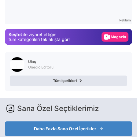
Test
Gündem
Reklam
Magazin
Keşfet
ile ziyaret ettiğin
Video
tüm kategorileri tek akışta gör!
Test
Ulaş
Onedio Editörü
Tüm içerikleri
Sana Özel Seçtiklerimiz
Daha Fazla Sana Özel İçerikler