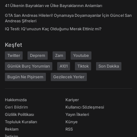
41 Ülkenin Bayrakları ve Ülke Bayraklarının Anlamları
GTA San Andreas Hileleri! Oynamaya Doyamayanlar İçin Güncel San
Andreas Şifreleri
IQ Testi: IQ'unuzun Kaç Olduğunu Merak Ettiniz mi?
Keşfet
Twitter
Deprem
Zam
Youtube
Günlük Burç Yorumları
A101
Tiktok
Son Dakika
Bugün Ne Pişirsem
Gezilecek Yerler
Hakkımızda
Kariyer
Geri Bildirim
Kullanıcı Sözleşmesi
Gizlilik Politikası
Yayın İlkeleri
Topluluk Kuralları
Künye
Reklam
RSS
İletişim