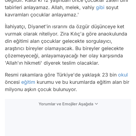
değildir. Kaldı ki 12 yaşından önce çocuklar zaten dini
tabirleri anlayamaz. Allah, melek, vahiy
gibi
soyut
kavramları çocuklar anlayamaz.'
İlahiyatçı, Diyanet'in ısrarını da özgür düşünceye ket
vurmak olarak niteliyor. Zira Kılıç'a göre anaokulunda
din eğitimi alan çocuklar gelecekte sorgulayıcı,
araştırıcı bireyler olamayacak. Bu bireyler gelecekte
çözemeyeceği, anlayamayacağı her olay karşısında
'Allah'ın hikmeti' diyerek teslim olacaklar.
Resmi rakamlara göre Türkiye'de yaklaşık 23 bin
okul
öncesi
eğitim
kurumu ve bu kurumlarda eğitim alan bir
milyonu aşkın çocuk bulunuyor.
Yorumlar ve Emojiler Aşağıda
Video