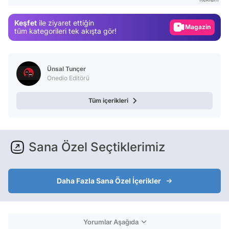
Magazin
Keşfet
ile ziyaret ettiğin
Video
tüm kategorileri tek akışta gör!
Test
Ünsal Tunçer
Onedio Editörü
Tüm içerikleri
Sana Özel Seçtiklerimiz
Daha Fazla Sana Özel İçerikler
Yorumlar Aşağıda