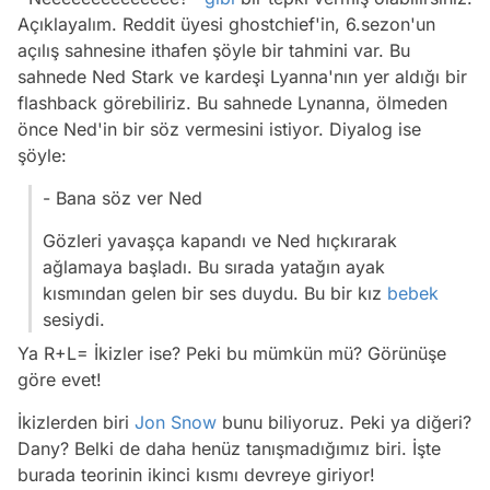
Açıklayalım. Reddit üyesi ghostchief'in, 6.sezon'un
açılış sahnesine ithafen şöyle bir tahmini var. Bu
sahnede Ned Stark ve kardeşi Lyanna'nın yer aldığı bir
flashback görebiliriz. Bu sahnede Lynanna, ölmeden
önce Ned'in bir söz vermesini istiyor. Diyalog ise
şöyle:
- Bana söz ver Ned
Gözleri yavaşça kapandı ve Ned hıçkırarak
ağlamaya başladı. Bu sırada yatağın ayak
kısmından gelen bir ses duydu. Bu bir kız
bebek
sesiydi.
Ya R+L= İkizler ise? Peki bu mümkün mü? Görünüşe
göre evet!
İkizlerden biri
Jon Snow
bunu biliyoruz. Peki ya diğeri?
Dany? Belki de daha henüz tanışmadığımız biri. İşte
burada teorinin ikinci kısmı devreye giriyor!