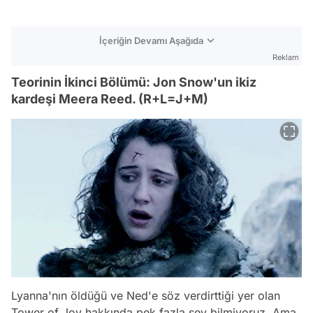
İçeriğin Devamı Aşağıda
Reklam
Teorinin İkinci Bölümü: Jon Snow'un ikiz
kardeşi Meera Reed. (R+L=J+M)
Lyanna'nın öldüğü ve Ned'e söz verdirttiği yer olan
Tower of Joy hakkında pek fazla şey bilmiyoruz. Ama