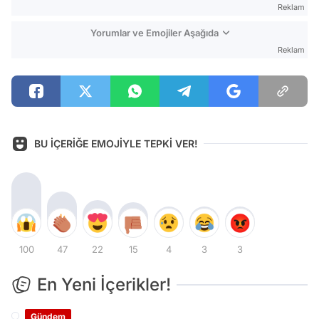
Reklam
Yorumlar ve Emojiler Aşağıda
Reklam
BU İÇERİĞE EMOJİYLE TEPKİ VER!
100
47
22
15
4
3
3
En Yeni İçerikler!
Gündem