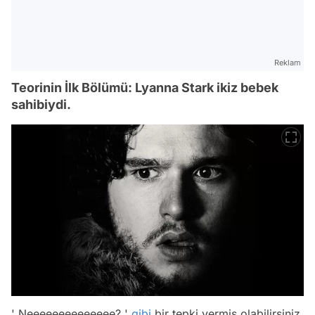
Reklam
Teorinin İlk Bölümü: Lyanna Stark ikiz bebek
sahibiydi.
' Neeeeeeeeeeeeee? '
gibi
bir tepki vermiş olabilirsiniz.