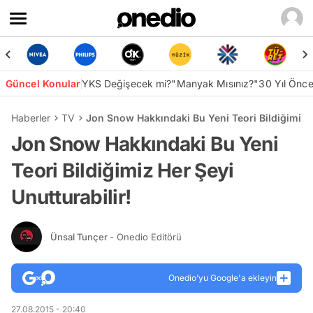
Güncel Konular
YKS Değişecek mi?
"Manyak Mısınız?"
30 Yıl Önc
Haberler
TV
Jon Snow Hakkındaki Bu Yeni Teori Bildiğimiz H
Jon Snow Hakkındaki Bu Yeni
Teori Bildiğimiz Her Şeyi
Unutturabilir!
Ünsal Tunçer
- Onedio Editörü
Onedio’yu Google'a ekleyin
27.08.2015 - 20:40