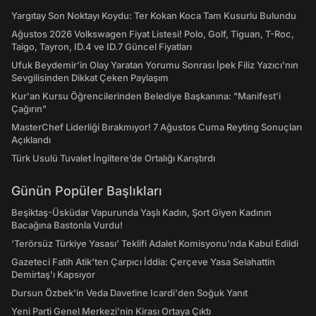
Yargıtay Son Noktayı Koydu: Ter Kokan Koca Tam Kusurlu Bulundu
Ağustos 2026 Volkswagen Fiyat Listesi! Polo, Golf, Tiguan, T-Roc,
Taigo, Tayron, ID.4 ve ID.7 Güncel Fiyatları
Ufuk Beydemir'in Olay Yaratan Yorumu Sonrası İpek Filiz Yazıcı'nın
Sevgilisinden Dikkat Çeken Paylaşım
Kur'an Kursu Öğrencilerinden Belediye Başkanına: "Manifest’i
Çağırın"
MasterChef Liderliği Bırakmıyor! 7 Ağustos Cuma Reyting Sonuçları
Açıklandı
Türk Usulü Tuvalet İngiltere’de Ortalığı Karıştırdı
Günün Popüler Başlıkları
Beşiktaş-Üsküdar Vapurunda Yaşlı Kadın, Şort Giyen Kadının
Bacağına Bastonla Vurdu!
‘Terörsüz Türkiye Yasası’ Teklifi Adalet Komisyonu'nda Kabul Edildi
Gazeteci Fatih Atik'ten Çarpıcı İddia: Çerçeve Yasa Selahattin
Demirtaş'ı Kapsıyor
Dursun Özbek'in Veda Davetine Icardi'den Soğuk Yanıt
Yeni Parti Genel Merkezi'nin Kirası Ortaya Çıktı