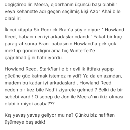
değiştirebilir. Meera, ejderhanın üçüncü başı olabilir
veya kehanette adı geçen seçilmiş kişi Azor Ahai bile
olabilir!
İkinci kitapta Sir Rodrick Bran'a şöyle diyor: ' Howland
Reed, babanın en iyi arkadaşlarındandı.' Fakat bir kaç
paragraf sonra Bran, babasının Howland'a pek çok
mektup gönderdiğini ama hiç Winterfell'e
çağrılmadığını hatırlıyordu.
Howland Reed, Stark'lar ile bir evlilik ittifakı yapıp
gücüne güç katmak istemez miydi? Ya da en azından,
madem bu kadar iyi arkadaşlardı, Howland Reed
neden bir kez bile Ned'i ziyarete gelmedi? Belki de bir
sebebi vardı! O sebep de Jon ile Meera'nın ikiz olması
olabilir miydi acaba???
Kış yavaş yavaş geliyor mu ne? Çünkü biz hafiften
üşümeye başladık!