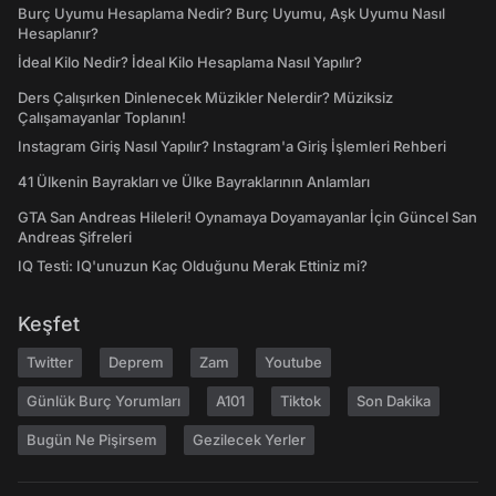
Burç Uyumu Hesaplama Nedir? Burç Uyumu, Aşk Uyumu Nasıl
Hesaplanır?
İdeal Kilo Nedir? İdeal Kilo Hesaplama Nasıl Yapılır?
Ders Çalışırken Dinlenecek Müzikler Nelerdir? Müziksiz
Çalışamayanlar Toplanın!
Instagram Giriş Nasıl Yapılır? Instagram'a Giriş İşlemleri Rehberi
41 Ülkenin Bayrakları ve Ülke Bayraklarının Anlamları
GTA San Andreas Hileleri! Oynamaya Doyamayanlar İçin Güncel San
Andreas Şifreleri
IQ Testi: IQ'unuzun Kaç Olduğunu Merak Ettiniz mi?
Keşfet
Twitter
Deprem
Zam
Youtube
Günlük Burç Yorumları
A101
Tiktok
Son Dakika
Bugün Ne Pişirsem
Gezilecek Yerler