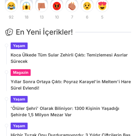
92
18
13
10
7
6
5
En Yeni İçerikler!
Yaşam
Koca Ülkede Tüm Sular Zehirli Çıktı: Temizlemesi Asırlar
Sürecek
Magazin
Yıllar Sonra Ortaya Çıktı: Poyraz Karayel'in Meltem'i Hare
Sürel Evlendi!
Yaşam
'Ölüler Şehri' Olarak Biliniyor: 1300 Kişinin Yaşadığı
Şehirde 1,5 Milyon Mezar Var
Yaşam
Hiçbir Tuzak Onu Durduramıyordu: 3 Yıldır Çiftçilerin Baş