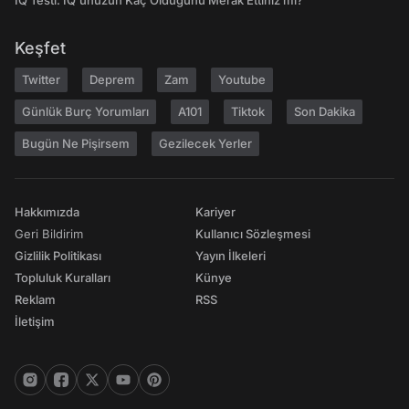
IQ Testi: IQ'unuzun Kaç Olduğunu Merak Ettiniz mi?
Keşfet
Twitter
Deprem
Zam
Youtube
Günlük Burç Yorumları
A101
Tiktok
Son Dakika
Bugün Ne Pişirsem
Gezilecek Yerler
Hakkımızda
Kariyer
Geri Bildirim
Kullanıcı Sözleşmesi
Gizlilik Politikası
Yayın İlkeleri
Topluluk Kuralları
Künye
Reklam
RSS
İletişim