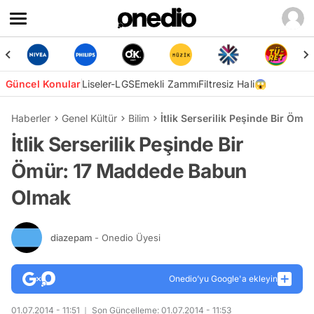
Güncel Konular
Liseler-LGS
Emekli Zammı
Filtresiz Hali😱
Haberler
Genel Kültür
Bilim
İtlik Serserilik Peşinde Bir Ö
İtlik Serserilik Peşinde Bir
Ömür: 17 Maddede Babun
Olmak
diazepam
- Onedio Üyesi
Onedio’yu Google'a ekleyin
01.07.2014 - 11:51
Son Güncelleme: 01.07.2014 - 11:53