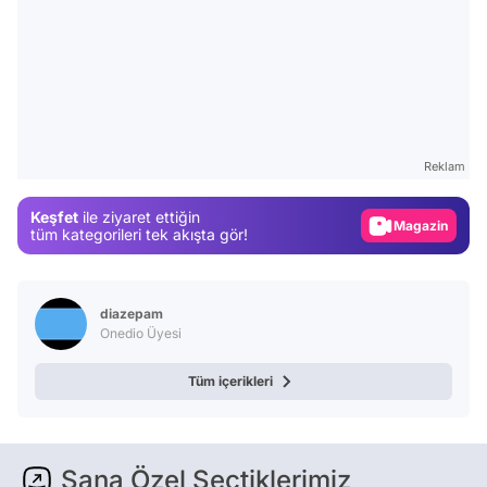
Video
Test
Gündem
Reklam
Magazin
Keşfet
ile ziyaret ettiğin
Video
tüm kategorileri tek akışta gör!
Test
diazepam
Onedio Üyesi
Tüm içerikleri
Sana Özel Seçtiklerimiz