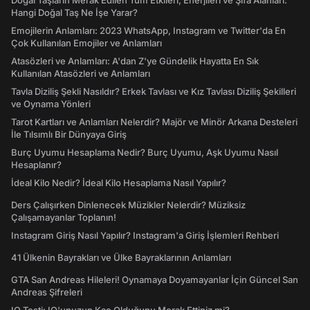
Doğal Taşların Merak Edilen Tüm Etkileri, Enerjileri ve Şifa Alanları:
Hangi Doğal Taş Ne İşe Yarar?
Emojilerin Anlamları: 2023 WhatsApp, Instagram ve Twitter'da En
Çok Kullanılan Emojiler ve Anlamları
Atasözleri ve Anlamları: A'dan Z'ye Gündelik Hayatta En Sık
Kullanılan Atasözleri ve Anlamları
Tavla Diziliş Şekli Nasıldır? Erkek Tavlası ve Kız Tavlası Diziliş Şekilleri
ve Oynama Yönleri
Tarot Kartları ve Anlamları Nelerdir? Majör ve Minör Arkana Desteleri
İle Tılsımlı Bir Dünyaya Giriş
Burç Uyumu Hesaplama Nedir? Burç Uyumu, Aşk Uyumu Nasıl
Hesaplanır?
İdeal Kilo Nedir? İdeal Kilo Hesaplama Nasıl Yapılır?
Ders Çalışırken Dinlenecek Müzikler Nelerdir? Müziksiz
Çalışamayanlar Toplanın!
Instagram Giriş Nasıl Yapılır? Instagram'a Giriş İşlemleri Rehberi
41 Ülkenin Bayrakları ve Ülke Bayraklarının Anlamları
GTA San Andreas Hileleri! Oynamaya Doyamayanlar İçin Güncel San
Andreas Şifreleri