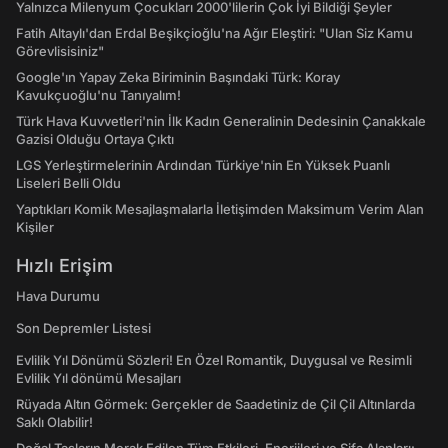
Yalnızca Milenyum Çocukları 2000'lilerin Çok İyi Bildiği Şeyler
Fatih Altaylı'dan Erdal Beşikçioğlu'na Ağır Eleştiri: "Ulan Siz Kamu
Görevlisisiniz"
Google'ın Yapay Zeka Biriminin Başındaki Türk: Koray
Kavukçuoğlu'nu Tanıyalım!
Türk Hava Kuvvetleri'nin İlk Kadın Generalinin Dedesinin Çanakkale
Gazisi Olduğu Ortaya Çıktı
LGS Yerleştirmelerinin Ardından Türkiye'nin En Yüksek Puanlı
Liseleri Belli Oldu
Yaptıkları Komik Mesajlaşmalarla İletişimden Maksimum Verim Alan
Kişiler
Hızlı Erişim
Hava Durumu
Son Depremler Listesi
Evlilik Yıl Dönümü Sözleri! En Özel Romantik, Duygusal ve Resimli
Evlilik Yıl dönümü Mesajları
Rüyada Altın Görmek: Gerçekler de Saadetiniz de Çil Çil Altınlarda
Saklı Olabilir!