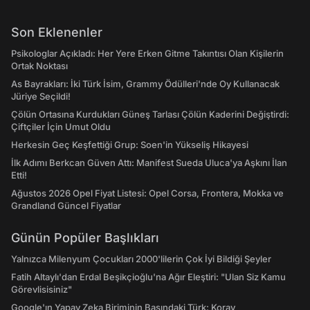
Son Eklenenler
Psikologlar Açıkladı: Her Yere Erken Gitme Takıntısı Olan Kişilerin
Ortak Noktası
As Bayrakları: İki Türk İsim, Grammy Ödülleri'nde Oy Kullanacak
Jüriye Seçildi!
Çölün Ortasına Kurdukları Güneş Tarlası Çölün Kaderini Değiştirdi:
Çiftçiler İçin Umut Oldu
Herkesin Geç Keşfettiği Grup: Soen'in Yükseliş Hikayesi
İlk Adımı Berkcan Güven Attı: Manifest Sueda Uluca'ya Aşkını İlan
Etti!
Ağustos 2026 Opel Fiyat Listesi: Opel Corsa, Frontera, Mokka ve
Grandland Güncel Fiyatlar
Günün Popüler Başlıkları
Yalnızca Milenyum Çocukları 2000'lilerin Çok İyi Bildiği Şeyler
Fatih Altaylı'dan Erdal Beşikçioğlu'na Ağır Eleştiri: "Ulan Siz Kamu
Görevlisisiniz"
Google'ın Yapay Zeka Biriminin Başındaki Türk: Koray