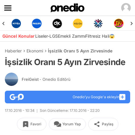
Güncel Konular
Liseler-LGS
Emekli Zammı
Filtresiz Hali😱
Haberler
Ekonomi
İşsizlik Oranı 5 Ayın Zirvesinde
İşsizlik Oranı 5 Ayın Zirvesinde
FreiGeist
- Onedio Editörü
Onedio’yu Google'a ekleyin
17.10.2016 - 10:34
Son Güncelleme: 17.10.2016 - 22:20
Favori
Yorum Yap
Paylaş