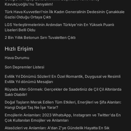
Kavukçuoğlu'nu Tanıyalım!
Türk Hava Kuvvetleri'nin İlk Kadın Generalinin Dedesinin Çanakkale
Gazisi Olduğu Ortaya Çıktı
LGS Yerleştirmelerinin Ardından Türkiye'nin En Yüksek Puanlı
Liseleri Belli Oldu
2 Bin Yıllık Betonun Sırrı Tuvaletten Çıktı
Hızlı Erişim
Hava Durumu
Son Depremler Listesi
Evlilik Yıl Dönümü Sözleri! En Özel Romantik, Duygusal ve Resimli
Evlilik Yıl dönümü Mesajları
Rüyada Altın Görmek: Gerçekler de Saadetiniz de Çil Çil Altınlarda
Saklı Olabilir!
Doğal Taşların Merak Edilen Tüm Etkileri, Enerjileri ve Şifa Alanları:
Hangi Doğal Taş Ne İşe Yarar?
Emojilerin Anlamları: 2023 WhatsApp, Instagram ve Twitter'da En
Çok Kullanılan Emojiler ve Anlamları
Atasözleri ve Anlamları: A'dan Z'ye Gündelik Hayatta En Sık