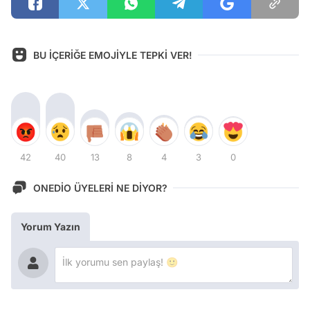
BU İÇERİĞE EMOJİYLE TEPKİ VER!
42
40
13
8
4
3
0
ONEDİO ÜYELERİ NE DİYOR?
Yorum Yazın