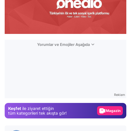
Yorumlar ve Emojiler Aşağıda
Video
Test
Reklam
Gündem
Keşfet
ile ziyaret ettiğin
Magazin
tüm kategorileri tek akışta gör!
Video
Test