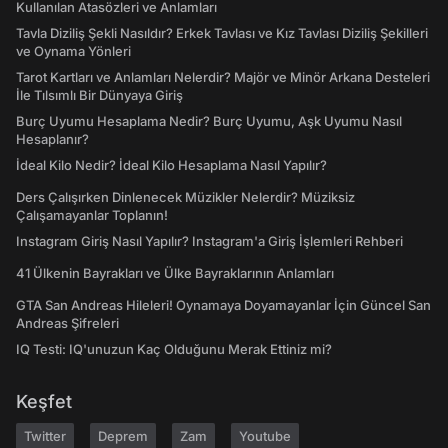
Kullanılan Atasözleri ve Anlamları
Tavla Diziliş Şekli Nasıldır? Erkek Tavlası ve Kız Tavlası Diziliş Şekilleri
ve Oynama Yönleri
Tarot Kartları ve Anlamları Nelerdir? Majör ve Minör Arkana Desteleri
İle Tılsımlı Bir Dünyaya Giriş
Burç Uyumu Hesaplama Nedir? Burç Uyumu, Aşk Uyumu Nasıl
Hesaplanır?
İdeal Kilo Nedir? İdeal Kilo Hesaplama Nasıl Yapılır?
Ders Çalışırken Dinlenecek Müzikler Nelerdir? Müziksiz
Çalışamayanlar Toplanın!
Instagram Giriş Nasıl Yapılır? Instagram'a Giriş İşlemleri Rehberi
41 Ülkenin Bayrakları ve Ülke Bayraklarının Anlamları
GTA San Andreas Hileleri! Oynamaya Doyamayanlar İçin Güncel San
Andreas Şifreleri
IQ Testi: IQ'unuzun Kaç Olduğunu Merak Ettiniz mi?
Keşfet
Twitter
Deprem
Zam
Youtube