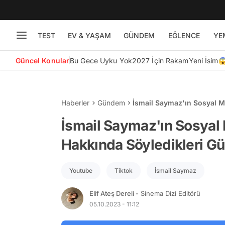
TEST
EV & YAŞAM
GÜNDEM
EĞLENCE
YE
Güncel Konular
Bu Gece Uyku Yok
2027 İçin Rakam
Yeni İsim
Haberler
Gündem
İsmail Saymaz'ın Sosyal 
Yarattı
İsmail Saymaz'ın Sosyal
Hakkında Söyledikleri G
Youtube
Tiktok
İsmail Saymaz
Elif Ateş Dereli
- Sinema Dizi Editörü
05.10.2023 - 11:12