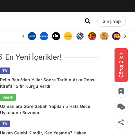
Giriş Yap
Görüş Bildir
En Yeni İçerikler!
TV
Pelin Batu'dan Yıllar Sonra Tarihin Arka Odası
İtirafı! "Sıfır Kurgu Vardı"
Sağlık
Uzmanlara Göre Sabah Yapılan 5 Hata Gece
Uykusunu Bozuyor
TV
Hakan Çelebi Kimdir, Kaç Yaşında? Hakan