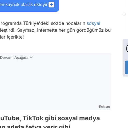
en kaynak olarak ekleyin
 programda Türkiye'deki sözde hocaların
sosyal
eleştirdi. Saymaz, internette her gün gördüğümüz bu
ar içerikte!
n Devamı Aşağıda
Reklam
uTube, TikTok gibi sosyal medya
n adeta fetva verir gibi