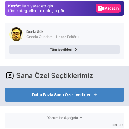
Keşfet
ile ziyaret ettiğin
Magazin
tüm kategorileri tek akışta gör!
Video
Test
Deniz Gök
Onedio Gündem - Haber Editörü
Tüm içerikleri
Sana Özel Seçtiklerimiz
Daha Fazla Sana Özel İçerikler
Yorumlar Aşağıda
Reklam