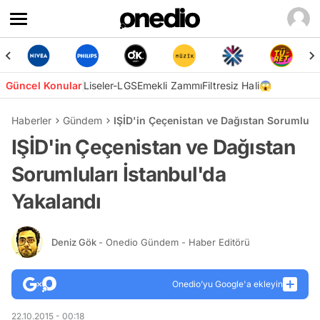
Güncel Konular
Liseler-LGS
Emekli Zammı
Filtresiz Hali😱
Haberler
Gündem
IŞİD'in Çeçenistan ve Dağıstan Sorumlular
IŞİD'in Çeçenistan ve Dağıstan
Sorumluları İstanbul'da
Yakalandı
Deniz Gök
- Onedio Gündem - Haber Editörü
Onedio’yu Google'a ekleyin
22.10.2015 - 00:18