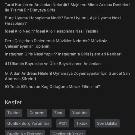
Tarot Kartları ve Anlamları Nelerdir? Majör ve Minör Arkana Desteleri
İle Tılsımlı Bir Dünyaya Giriş
Burç Uyumu Hesaplama Nedir? Burç Uyumu, Aşk Uyumu Nasıl
Hesaplanır?
İdeal Kilo Nedir? İdeal Kilo Hesaplama Nasıl Yapılır?
Ders Çalışırken Dinlenecek Müzikler Nelerdir? Müziksiz
Çalışamayanlar Toplanın!
Instagram Giriş Nasıl Yapılır? Instagram'a Giriş İşlemleri Rehberi
41 Ülkenin Bayrakları ve Ülke Bayraklarının Anlamları
GTA San Andreas Hileleri! Oynamaya Doyamayanlar İçin Güncel San
Andreas Şifreleri
IQ Testi: IQ'unuzun Kaç Olduğunu Merak Ettiniz mi?
Keşfet
Twitter
Deprem
Zam
Youtube
Günlük Burç Yorumları
A101
Tiktok
Son Dakika
Bugün Ne Pişirsem
Gezilecek Yerler