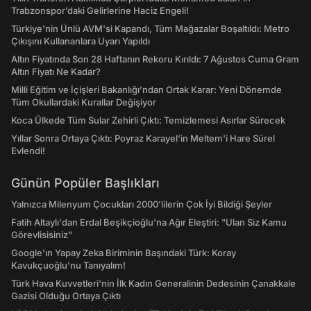
Trabzonspor’daki Gelirlerine Haciz Engeli!
Türkiye'nin Ünlü AVM'si Kapandı, Tüm Mağazalar Boşaltıldı: Metro
Çıkışını Kullananlara Uyarı Yapıldı
Altın Fiyatında Son 28 Haftanın Rekoru Kırıldı: 7 Ağustos Cuma Gram
Altın Fiyatı Ne Kadar?
Milli Eğitim ve İçişleri Bakanlığı’ndan Ortak Karar: Yeni Dönemde
Tüm Okullardaki Kurallar Değişiyor
Koca Ülkede Tüm Sular Zehirli Çıktı: Temizlemesi Asırlar Sürecek
Yıllar Sonra Ortaya Çıktı: Poyraz Karayel'in Meltem'i Hare Sürel
Evlendi!
Günün Popüler Başlıkları
Yalnızca Milenyum Çocukları 2000'lilerin Çok İyi Bildiği Şeyler
Fatih Altaylı'dan Erdal Beşikçioğlu'na Ağır Eleştiri: "Ulan Siz Kamu
Görevlisisiniz"
Google'ın Yapay Zeka Biriminin Başındaki Türk: Koray
Kavukçuoğlu'nu Tanıyalım!
Türk Hava Kuvvetleri'nin İlk Kadın Generalinin Dedesinin Çanakkale
Gazisi Olduğu Ortaya Çıktı