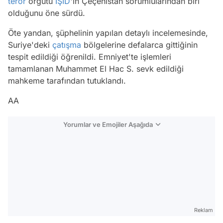
terör
örgütü
IŞİD
'in Çeçenistan sorumlularından biri
olduğunu öne sürdü.
Öte yandan, şüphelinin yapılan detaylı incelemesinde,
Suriye'deki
çatışma
bölgelerine defalarca gittiğinin
tespit edildiği öğrenildi. Emniyet'te işlemleri
tamamlanan Muhammet El Hac S. sevk edildiği
mahkeme tarafından tutuklandı.
AA
Yorumlar ve Emojiler Aşağıda
Video
Test
Reklam
Gündem