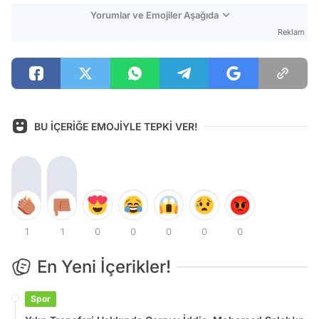
Yorumlar ve Emojiler Aşağıda
Reklam
BU İÇERİĞE EMOJİYLE TEPKİ VER!
1
1
0
0
0
0
0
En Yeni İçerikler!
Spor