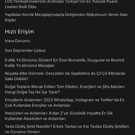
LGS Yerleştirmelerinin Ardından Türkiye'nin En Yüksek Puanlı
Liseleri Belli Oldu
Yaptıkları Komik Mesajlaşmalarla İletişimden Maksimum Verim Alan
Kişiler
Hızlı Erişim
Hava Durumu
Son Depremler Listesi
Evlilik Yıl Dönümü Sözleri! En Özel Romantik, Duygusal ve Resimli
Evlilik Yıl dönümü Mesajları
Rüyada Altın Görmek: Gerçekler de Saadetiniz de Çil Çil Altınlarda
Saklı Olabilir!
Doğal Taşların Merak Edilen Tüm Etkileri, Enerjileri ve Şifa Alanları:
Hangi Doğal Taş Ne İşe Yarar?
Emojilerin Anlamları: 2023 WhatsApp, Instagram ve Twitter'da En
Çok Kullanılan Emojiler ve Anlamları
Atasözleri ve Anlamları: A'dan Z'ye Gündelik Hayatta En Sık
Kullanılan Atasözleri ve Anlamları
Tavla Diziliş Şekli Nasıldır? Erkek Tavlası ve Kız Tavlası Diziliş Şekilleri
ve Oynama Yönleri