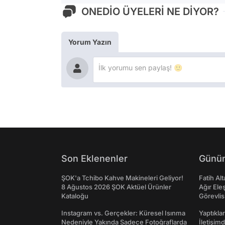
ONEDİO ÜYELERİ NE DİYOR?
Yorum Yazın
Son Eklenenler
Günün
ŞOK'a Tchibo Kahve Makineleri Geliyor!
Fatih Al
8 Ağustos 2026 ŞOK Aktüel Ürünler
Ağır Ele
Kataloğu
Görevlis
Instagram vs. Gerçekler: Küresel Isınma
Yaptıkla
Nedeniyle Yakında Sadece Fotoğraflarda
İletişim