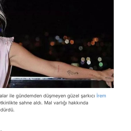
lamalar ile gündemden düşmeyen güzel şarkıcı
İrem
etkinlikte sahne aldı. Mal varlığı hakkında
ldürdü.