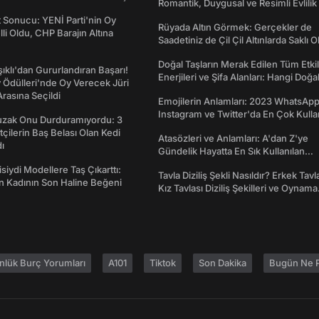
Romantik, Duygusal ve Resimli Evlilik 
dönümü Mesajları
t Sonucu: YENİ Parti'nin Oy
Rüyada Altın Görmek: Gerçekler de
lli Oldu, CHP Barajın Altına
Saadetiniz de Çil Çil Altınlarda Saklı Ol
Doğal Taşların Merak Edilen Tüm Etkil
şıklı'dan Gururlandıran Başarı!
Enerjileri ve Şifa Alanları: Hangi Doğa
Ödülleri'nde Oy Verecek Jüri
Ne İşe Yarar?
Arasına Seçildi
Emojilerin Anlamları: 2023 WhatsApp
Instagram ve Twitter'da En Çok Kulla
Tuzak Onu Durduramıyordu: 3
Emojiler ve Anlamları
ftçilerin Baş Belası Olan Kedi
Atasözleri ve Anlamları: A'dan Z'ye
ı
Gündelik Hayatta En Sık Kullanılan
Atasözleri ve Anlamları
isiydi Modellere Taş Çıkarttı:
Tavla Diziliş Şekli Nasıldır? Erkek Tavl
an Kadının Son Haline Beğeni
Kız Tavlası Diziliş Şekilleri ve Oynama
Yönleri
nlük Burç Yorumları
A101
Tiktok
Son Dakika
Bugün Ne P