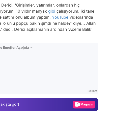
 Derici, 'Girişimler, yatırımlar, onlardan hiç
mıyorum. 10 yıldır manyak
gibi
çalışıyorum, iki tane
ane sattım onu albüm yaptım.
YouTube
videolarında
a ‘o ünlü popçu bakın şimdi ne halde?' diye... Allah
.' dedi. Derici açıklamanın ardından 'Acemi Balık'
e Emojiler Aşağıda
Video
Test
Reklam
Gündem
 akışta gör!
Magazin
Video