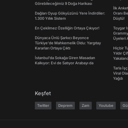
Görebileceğimiz 9 Doğa Harikası
İlk Anke
Dağları Oyup Gökyüzünü Yere İndirdiler:
Oranı Be
1.300 Yıllık Sistem
Düştü!
En Çekilmez Özelliğin Ortaya Çıkıyor!
Toygar I
Grammy 
Dünyaca Ünlü Şarkıcı Beyonce
Üyeleri 
Türkiye'de Mahkemelik Oldu: Yargıtay
Kararları Ortaya Çıktı
Hiçbir 
Yıldır Çi
İstanbul’da Sokağa Giren Masadan
Yakaland
Kalkıyor: Evi de Satıyor Arabayı da
Tarla İşç
Viral Ol
Yağdı
Keşfet
Twitter
Deprem
Zam
Youtube
Gü