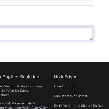
 Popüler Başlıkları
Hızlı Erişim
taylı'dan Erdal Beşikçioğlu'na
Hava Durumu
ştiri: "Ulan Siz Kamu
isiniz"
Son Depremler Listesi
rı Komik Mesajlaşmalarla
Evlilik Yıl Dönümü Sözleri! En Özel
den Maksimum Verim Alan Kişiler