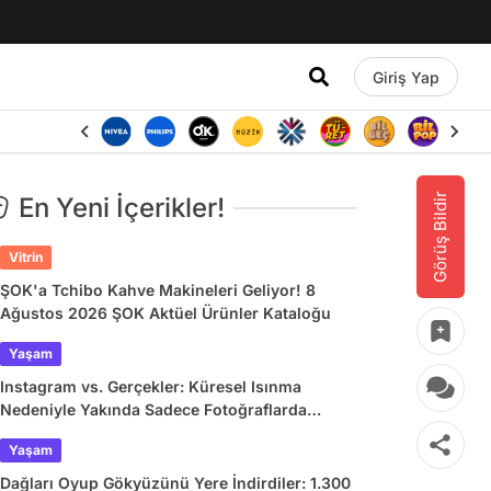
Giriş Yap
Görüş Bildir
En Yeni İçerikler!
Vitrin
ŞOK'a Tchibo Kahve Makineleri Geliyor! 8
Ağustos 2026 ŞOK Aktüel Ürünler Kataloğu
Yaşam
Instagram vs. Gerçekler: Küresel Isınma
Nedeniyle Yakında Sadece Fotoğraflarda
Görebileceğimiz 9 Doğa Harikası
Yaşam
Dağları Oyup Gökyüzünü Yere İndirdiler: 1.300