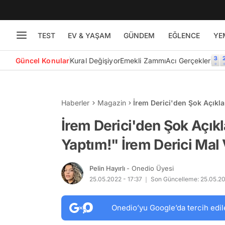
TEST
EV & YAŞAM
GÜNDEM
EĞLENCE
YE
Güncel Konular
Kural Değişiyor
Emekli Zammı
Acı Gerçekler
Haberler
Magazin
İrem Derici'den Şok Açıkl
Varlığını Açıkladı!
İrem Derici'den Şok Açık
Yaptım!" İrem Derici Mal V
Pelin Hayırlı
- Onedio Üyesi
25.05.2022 - 17:37
Son Güncelleme: 25.05.20
Onedio’yu Google’da tercih edil