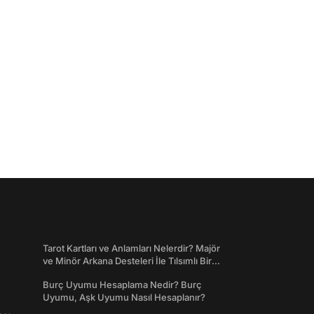
Tarot Kartları ve Anlamları Nelerdir? Majör
ve Minör Arkana Desteleri İle Tılsımlı Bir
Dünyaya Giriş
Burç Uyumu Hesaplama Nedir? Burç
Uyumu, Aşk Uyumu Nasıl Hesaplanır?