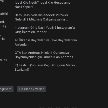
Yıl
İdeal Kilo Nedir? İdeal Kilo Hesaplama
Nasıl Yapılır?
abilir!
Ders Çalışırken Dinlenecek Müzikler
Nelerdir? Müziksiz Çalışamayanlar
eri,
Toplanın!
l Taş
Instagram Giriş Nasıl Yapılır? Instagram'a
Giriş İşlemleri Rehberi
,
nılan
41 Ülkenin Bayrakları ve Ülke Bayraklarının
Anlamları
GTA San Andreas Hileleri! Oynamaya
Doyamayanlar İçin Güncel San Andreas
ası ve
Şifreleri
IQ Testi: IQ'unuzun Kaç Olduğunu Merak
Ettiniz mi?
işirsem
Gezilecek Yerler