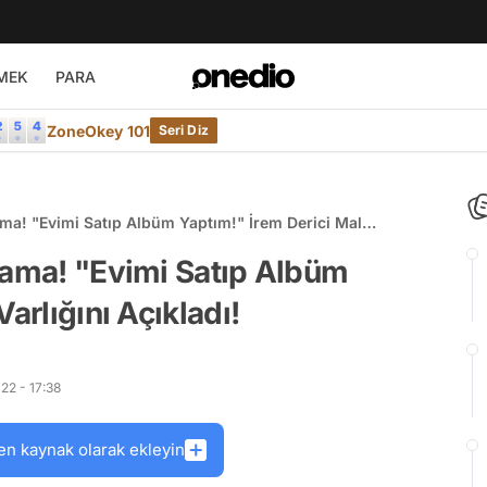
MEK
PARA
ZoneOkey 101
Seri Diz
ama! "Evimi Satıp Albüm Yaptım!" İrem Derici Mal
lama! "Evimi Satıp Albüm
arlığını Açıkladı!
22 - 17:38
en kaynak olarak ekleyin