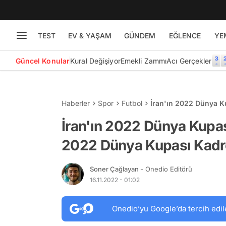
TEST
EV & YAŞAM
GÜNDEM
EĞLENCE
YE
Güncel Konular
Kural Değişiyor
Emekli Zammı
Acı Gerçekler
Haberler
Spor
Futbol
İran'ın 2022 Dünya K
Kadrosu
İran'ın 2022 Dünya Kupas
2022 Dünya Kupası Kad
Soner Çağlayan
- Onedio Editörü
16.11.2022 - 01:02
Onedio’yu Google’da tercih edil