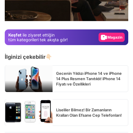
Video
/
Test
Gündem
Keşfet
ile ziyaret ettiğin
Magazin
tüm kategorileri tek akışta gör!
Video
İlginizi çekebilir👇🏻
Test
Gecenin Yıldızı iPhone 14 ve iPhone
14 Plus Resmen Tanıtıldı! iPhone 14
Fiyatı ve Özellikleri
Liseliler Bilmez! Bir Zamanların
Kralları Olan Efsane Cep Telefonları!