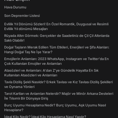
Hava Durumu
Son Depremler Listesi
Evlilik Yıl Dönümü Sözleri! En Özel Romantik, Duygusal ve Resimli
Evlilik Yıl dönümü Mesajları
Rüyada Altın Görmek: Gerçekler de Saadetiniz de Çil Çil Altınlarda
Saklı Olabilir!
Doğal Taşların Merak Edilen Tüm Etkileri, Enerjileri ve Şifa Alanları:
Hangi Doğal Taş Ne İşe Yarar?
Emojilerin Anlamları: 2023 WhatsApp, Instagram ve Twitter'da En
Çok Kullanılan Emojiler ve Anlamları
Atasözleri ve Anlamları: A'dan Z'ye Gündelik Hayatta En Sık
Kullanılan Atasözleri ve Anlamları
Tavla Diziliş Şekli Nasıldır? Erkek Tavlası ve Kız Tavlası Diziliş Şekilleri
ve Oynama Yönleri
Tarot Kartları ve Anlamları Nelerdir? Majör ve Minör Arkana Desteleri
İle Tılsımlı Bir Dünyaya Giriş
Burç Uyumu Hesaplama Nedir? Burç Uyumu, Aşk Uyumu Nasıl
Hesaplanır?
İdeal Kilo Nedir? İdeal Kilo Hesaplama Nasıl Yapılır?