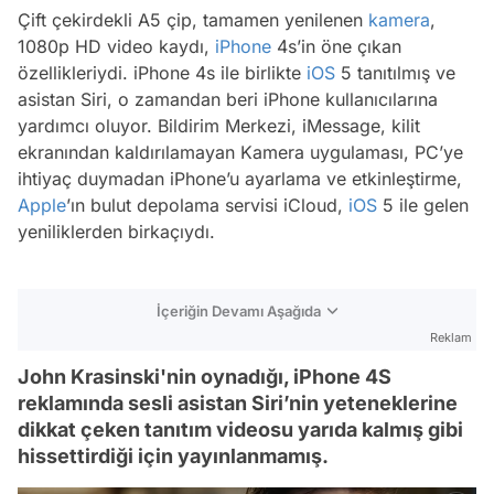
Çift çekirdekli A5 çip, tamamen yenilenen
kamera
,
1080p HD video kaydı,
iPhone
4s’in öne çıkan
özellikleriydi. iPhone 4s ile birlikte
iOS
5 tanıtılmış ve
asistan Siri, o zamandan beri iPhone kullanıcılarına
yardımcı oluyor. Bildirim Merkezi, iMessage, kilit
ekranından kaldırılamayan Kamera uygulaması, PC’ye
ihtiyaç duymadan iPhone’u ayarlama ve etkinleştirme,
Apple
’ın bulut depolama servisi iCloud,
iOS
5 ile gelen
yeniliklerden birkaçıydı.
İçeriğin Devamı Aşağıda
Reklam
John Krasinski'nin oynadığı, iPhone 4S
reklamında sesli asistan Siri’nin yeteneklerine
dikkat çeken tanıtım videosu yarıda kalmış gibi
hissettirdiği için yayınlanmamış.