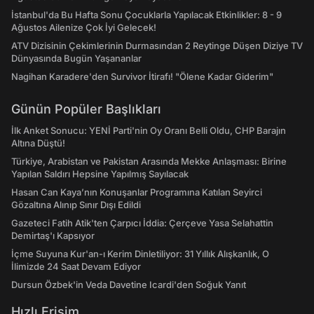
İstanbul'da Bu Hafta Sonu Çocuklarla Yapılacak Etkinlikler: 8 - 9
Ağustos Ailenize Çok İyi Gelecek!
ATV Dizisinin Çekimlerinin Durmasından 2 Reytinge Düşen Diziye TV
Dünyasında Bugün Yaşananlar
Nagihan Karadere'den Survivor İtirafı! "Ölene Kadar Giderim"
Günün Popüler Başlıkları
İlk Anket Sonucu: YENİ Parti'nin Oy Oranı Belli Oldu, CHP Barajın
Altına Düştü!
Türkiye, Arabistan ve Pakistan Arasında Mekke Anlaşması: Birine
Yapılan Saldırı Hepsine Yapılmış Sayılacak
Hasan Can Kaya’nın Konuşanlar Programına Katılan Seyirci
Gözaltına Alınıp Sınır Dışı Edildi
Gazeteci Fatih Atik'ten Çarpıcı İddia: Çerçeve Yasa Selahattin
Demirtaş'ı Kapsıyor
İçme Suyuna Kur'an-ı Kerim Dinletiliyor: 31 Yıllık Alışkanlık, O
İlimizde 24 Saat Devam Ediyor
Dursun Özbek'in Veda Davetine Icardi'den Soğuk Yanıt
Hızlı Erişim