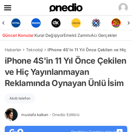
Güncel Konular
Kural Değişiyor
Emekli Zammı
Acı Gerçekler
Haberler
Teknoloji
iPhone 4S'in 11 Yıl Önce Çekilen ve Hiç
iPhone 4S'in 11 Yıl Önce Çekilen
ve Hiç Yayınlanmayan
Reklamında Oynayan Ünlü İsim
Akıllı telefon
mustafa kalkan
- Onedio Editörü
Onedio’yu Google'a ekleyin