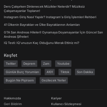
Ders Çalışırken Dinlenecek Müzikler Nelerdir? Müziksiz
Çalışamayanlar Toplanın!
Instagram Giriş Nasıl Yapılır? Instagram'a Giriş İşlemleri Rehberi
41 Ülkenin Bayrakları ve Ülke Bayraklarının Anlamları
GTA San Andreas Hileleri! Oynamaya Doyamayanlar İçin Güncel San
Andreas Şifreleri
IQ Testi: IQ'unuzun Kaç Olduğunu Merak Ettiniz mi?
Keşfet
Twitter
Deprem
Zam
Youtube
Günlük Burç Yorumları
A101
Tiktok
Son Dakika
Bugün Ne Pişirsem
Gezilecek Yerler
Hakkımızda
Kariyer
Geri Bildirim
Kullanıcı Sözleşmesi