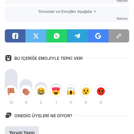
Reklam
Yorumlar ve Emojiler Aşağıda
Reklam
BU İÇERİĞE EMOJİYLE TEPKİ VER!
12
4
2
1
0
0
0
ONEDİO ÜYELERİ NE DİYOR?
Yorum Yazın