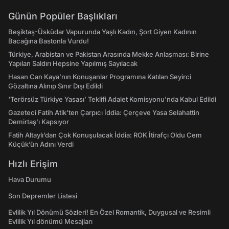
Günün Popüler Başlıkları
Beşiktaş-Üsküdar Vapurunda Yaşlı Kadın, Şort Giyen Kadının
Bacağına Bastonla Vurdu!
Türkiye, Arabistan ve Pakistan Arasında Mekke Anlaşması: Birine
Yapılan Saldırı Hepsine Yapılmış Sayılacak
Hasan Can Kaya’nın Konuşanlar Programına Katılan Seyirci
Gözaltına Alınıp Sınır Dışı Edildi
‘Terörsüz Türkiye Yasası’ Teklifi Adalet Komisyonu'nda Kabul Edildi
Gazeteci Fatih Atik'ten Çarpıcı İddia: Çerçeve Yasa Selahattin
Demirtaş'ı Kapsıyor
Fatih Altaylı’dan Çok Konuşulacak İddia: ROK İtirafçı Oldu Cem
Küçük’ün Adını Verdi
Hızlı Erişim
Hava Durumu
Son Depremler Listesi
Evlilik Yıl Dönümü Sözleri! En Özel Romantik, Duygusal ve Resimli
Evlilik Yıl dönümü Mesajları