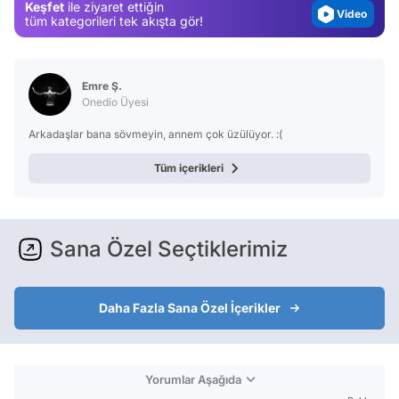
Keşfet
ile ziyaret ettiğin
Video
tüm kategorileri tek akışta gör!
Test
Emre Ş.
Onedio Üyesi
Arkadaşlar bana sövmeyin, annem çok üzülüyor. :(
Tüm içerikleri
Sana Özel Seçtiklerimiz
Daha Fazla Sana Özel İçerikler
Yorumlar Aşağıda