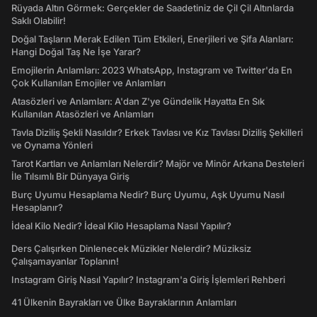
Rüyada Altın Görmek: Gerçekler de Saadetiniz de Çil Çil Altınlarda
Saklı Olabilir!
Doğal Taşların Merak Edilen Tüm Etkileri, Enerjileri ve Şifa Alanları:
Hangi Doğal Taş Ne İşe Yarar?
Emojilerin Anlamları: 2023 WhatsApp, Instagram ve Twitter'da En
Çok Kullanılan Emojiler ve Anlamları
Atasözleri ve Anlamları: A'dan Z'ye Gündelik Hayatta En Sık
Kullanılan Atasözleri ve Anlamları
Tavla Diziliş Şekli Nasıldır? Erkek Tavlası ve Kız Tavlası Diziliş Şekilleri
ve Oynama Yönleri
Tarot Kartları ve Anlamları Nelerdir? Majör ve Minör Arkana Desteleri
İle Tılsımlı Bir Dünyaya Giriş
Burç Uyumu Hesaplama Nedir? Burç Uyumu, Aşk Uyumu Nasıl
Hesaplanır?
İdeal Kilo Nedir? İdeal Kilo Hesaplama Nasıl Yapılır?
Ders Çalışırken Dinlenecek Müzikler Nelerdir? Müziksiz
Çalışamayanlar Toplanın!
Instagram Giriş Nasıl Yapılır? Instagram'a Giriş İşlemleri Rehberi
41 Ülkenin Bayrakları ve Ülke Bayraklarının Anlamları