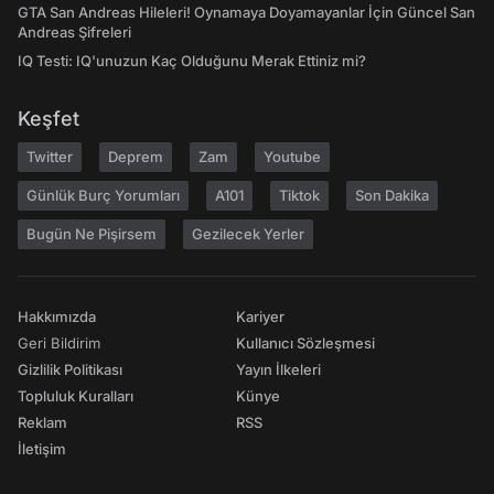
GTA San Andreas Hileleri! Oynamaya Doyamayanlar İçin Güncel San
Andreas Şifreleri
IQ Testi: IQ'unuzun Kaç Olduğunu Merak Ettiniz mi?
Keşfet
Twitter
Deprem
Zam
Youtube
Günlük Burç Yorumları
A101
Tiktok
Son Dakika
Bugün Ne Pişirsem
Gezilecek Yerler
Hakkımızda
Kariyer
Geri Bildirim
Kullanıcı Sözleşmesi
Gizlilik Politikası
Yayın İlkeleri
Topluluk Kuralları
Künye
Reklam
RSS
İletişim