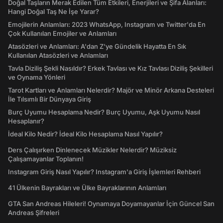
Doğal Taşların Merak Edilen Tüm Etkileri, Enerjileri ve Şifa Alanları:
Hangi Doğal Taş Ne İşe Yarar?
Emojilerin Anlamları: 2023 WhatsApp, Instagram ve Twitter'da En
Çok Kullanılan Emojiler ve Anlamları
Atasözleri ve Anlamları: A'dan Z'ye Gündelik Hayatta En Sık
Kullanılan Atasözleri ve Anlamları
Tavla Diziliş Şekli Nasıldır? Erkek Tavlası ve Kız Tavlası Diziliş Şekilleri
ve Oynama Yönleri
Tarot Kartları ve Anlamları Nelerdir? Majör ve Minör Arkana Desteleri
İle Tılsımlı Bir Dünyaya Giriş
Burç Uyumu Hesaplama Nedir? Burç Uyumu, Aşk Uyumu Nasıl
Hesaplanır?
İdeal Kilo Nedir? İdeal Kilo Hesaplama Nasıl Yapılır?
Ders Çalışırken Dinlenecek Müzikler Nelerdir? Müziksiz
Çalışamayanlar Toplanın!
Instagram Giriş Nasıl Yapılır? Instagram'a Giriş İşlemleri Rehberi
41 Ülkenin Bayrakları ve Ülke Bayraklarının Anlamları
GTA San Andreas Hileleri! Oynamaya Doyamayanlar İçin Güncel San
Andreas Şifreleri