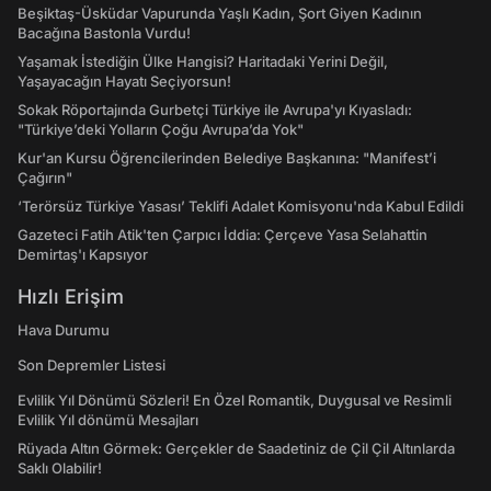
Beşiktaş-Üsküdar Vapurunda Yaşlı Kadın, Şort Giyen Kadının
Bacağına Bastonla Vurdu!
Yaşamak İstediğin Ülke Hangisi? Haritadaki Yerini Değil,
Yaşayacağın Hayatı Seçiyorsun!
Sokak Röportajında Gurbetçi Türkiye ile Avrupa'yı Kıyasladı:
"Türkiye’deki Yolların Çoğu Avrupa’da Yok"
Kur'an Kursu Öğrencilerinden Belediye Başkanına: "Manifest’i
Çağırın"
‘Terörsüz Türkiye Yasası’ Teklifi Adalet Komisyonu'nda Kabul Edildi
Gazeteci Fatih Atik'ten Çarpıcı İddia: Çerçeve Yasa Selahattin
Demirtaş'ı Kapsıyor
Hızlı Erişim
Hava Durumu
Son Depremler Listesi
Evlilik Yıl Dönümü Sözleri! En Özel Romantik, Duygusal ve Resimli
Evlilik Yıl dönümü Mesajları
Rüyada Altın Görmek: Gerçekler de Saadetiniz de Çil Çil Altınlarda
Saklı Olabilir!