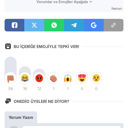
Yorumlar ve Emojiler Aşağıda
Reklam
BU İÇERİĞE EMOJİYLE TEPKİ VER!
58
19
12
1
1
0
0
ONEDİO ÜYELERİ NE DİYOR?
Yorum Yazın