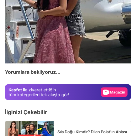
Video
Test
Yorumlara bekliyoruz...
Gündem
Magazin
Keşfet
ile ziyaret ettiğin
Video
tüm kategorileri tek akışta gör!
Test
İlginizi Çekebilir
Sıla Doğu Kimdir? Dilan Polat'ın Ablası