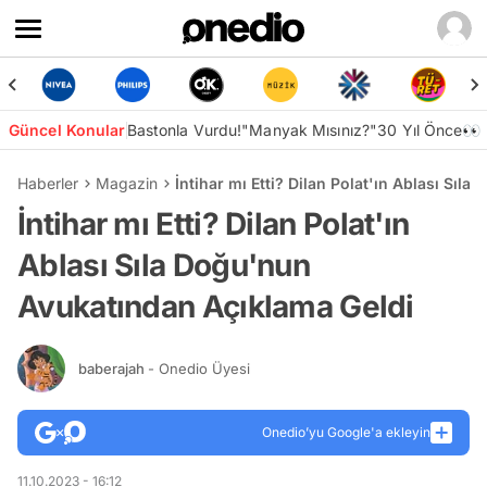
Güncel Konular
Bastonla Vurdu!
"Manyak Mısınız?"
30 Yıl Önce👀
Haberler
Magazin
İntihar mı Etti? Dilan Polat'ın Ablası Sı
İntihar mı Etti? Dilan Polat'ın
Ablası Sıla Doğu'nun
Avukatından Açıklama Geldi
baberajah
- Onedio Üyesi
Onedio’yu Google'a ekleyin
11.10.2023 - 16:12