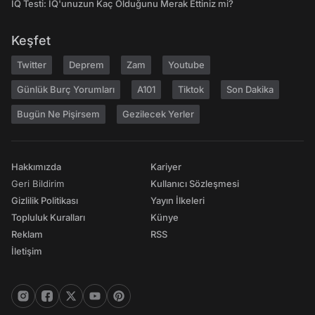
IQ Testi: IQ'unuzun Kaç Olduğunu Merak Ettiniz mi?
Keşfet
Twitter
Deprem
Zam
Youtube
Günlük Burç Yorumları
A101
Tiktok
Son Dakika
Bugün Ne Pişirsem
Gezilecek Yerler
Hakkımızda
Kariyer
Geri Bildirim
Kullanıcı Sözleşmesi
Gizlilik Politikası
Yayın İlkeleri
Topluluk Kuralları
Künye
Reklam
RSS
İletişim