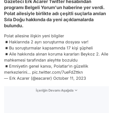
Gazeteci Erk Acarer Twitter hesabından
programı Belgeli Yorum'un haberine yer verdi.
Polat ailesiyle birlikte adı çeşitli suçlarla anılan
Sıla Doğu hakkında da yeni açıklamalarda
bulundu.
Polat ailesine ilişkin yeni bilgiler
◾️Haklarında 2 ayrı soruşturma dosyası var!
◾️Bu soruşturmalar kapsamında 17 kişi şüpheli
◾️Aile hakkında alınan koruma kararları Beykoz 2. Aile
mahkemesi tarafından aleyhte bozuldu
◾️Emniyetin genel kanısı, Polatlar’ın güzellik
merkezlerini…
pic.twitter.com/7ueFdZttkn
— Erk Acarer (@eacarer)
October 11, 2023
İçeriğin Devamı Aşağıda