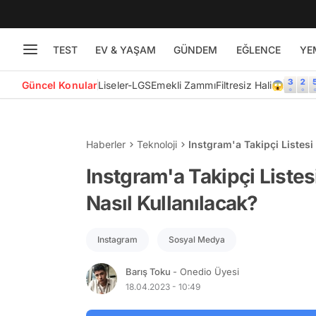
TEST
EV & YAŞAM
GÜNDEM
EĞLENCE
YE
Güncel Konular
Liseler-LGS
Emekli Zammı
Filtresiz Hali😱
Haberler
Teknoloji
Instgram'a Takipçi Listesi
Instgram'a Takipçi Listes
Nasıl Kullanılacak?
Instagram
Sosyal Medya
Barış Toku
- Onedio Üyesi
18.04.2023 - 10:49