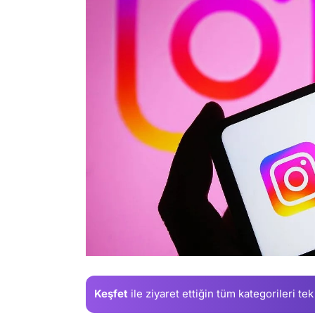
Keşfet
ile ziyaret ettiğin
tüm kategorileri tek