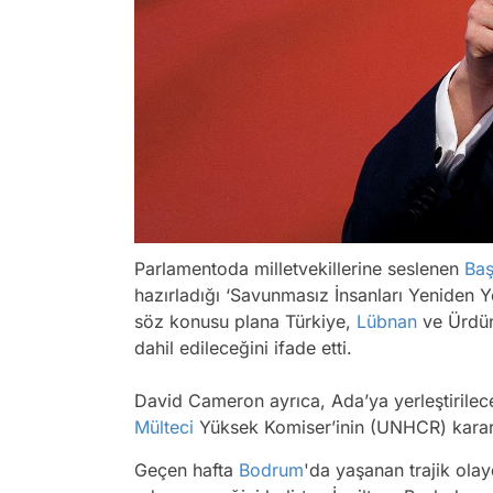
Parlamentoda milletvekillerine seslenen
Ba
hazırladığı ‘Savunmasız İnsanları Yeniden Y
söz konusu plana Türkiye,
Lübnan
ve Ürdün
dahil edileceğini ifade etti.
David Cameron ayrıca, Ada’ya yerleştirilec
Mülteci
Yüksek Komiser’inin (UNHCR) karar 
Geçen hafta
Bodrum
'da yaşanan trajik ola