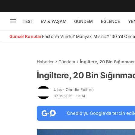
TEST
EV & YAŞAM
GÜNDEM
EĞLENCE
YE
Güncel Konular
Bastonla Vurdu!
"Manyak Mısınız?"
30 Yıl Önc
Haberler
Gündem
İngiltere, 20 Bin Sığınmac
İngiltere, 20 Bin Sığınma
Ulaş
- Onedio Editörü
07.09.2015 - 19:04
Onedio’yu Google’da tercih edil