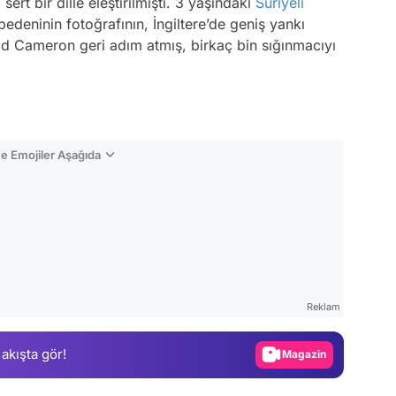
ert bir dille eleştirilmişti. 3 yaşındaki
Suriyeli
bedeninin fotoğrafının, İngiltere’de geniş yankı
d Cameron geri adım atmış, birkaç bin sığınmacıyı
e Emojiler Aşağıda
Video
Test
Reklam
Gündem
 akışta gör!
Magazin
Video