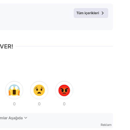
Test
Tüm içerikleri
 VER!
0
0
0
mlar Aşağıda
Reklam