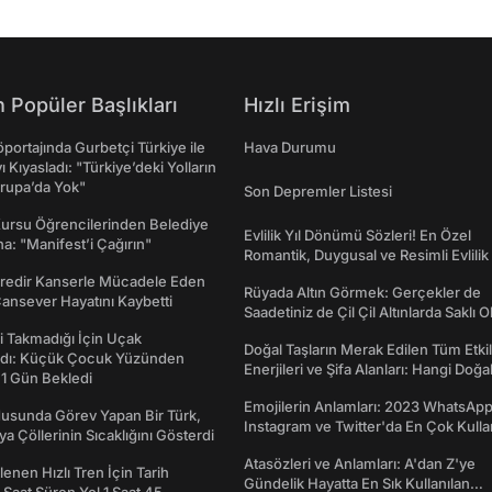
 Popüler Başlıkları
Hızlı Erişim
portajında Gurbetçi Türkiye ile
Hava Durumu
ı Kıyasladı: "Türkiye’deki Yolların
rupa’da Yok"
Son Depremler Listesi
Kursu Öğrencilerinden Belediye
Evlilik Yıl Dönümü Sözleri! En Özel
a: "Manifest’i Çağırın"
Romantik, Duygusal ve Resimli Evlilik 
dönümü Mesajları
redir Kanserle Mücadele Eden
Rüyada Altın Görmek: Gerçekler de
Cansever Hayatını Kaybetti
Saadetiniz de Çil Çil Altınlarda Saklı Ol
 Takmadığı İçin Uçak
Doğal Taşların Merak Edilen Tüm Etkil
dı: Küçük Çocuk Yüzünden
Enerjileri ve Şifa Alanları: Hangi Doğa
 1 Gün Bekledi
Ne İşe Yarar?
Emojilerin Anlamları: 2023 WhatsApp
usunda Görev Yapan Bir Türk,
Instagram ve Twitter'da En Çok Kulla
ya Çöllerinin Sıcaklığını Gösterdi
Emojiler ve Anlamları
Atasözleri ve Anlamları: A'dan Z'ye
enen Hızlı Tren İçin Tarih
Gündelik Hayatta En Sık Kullanılan