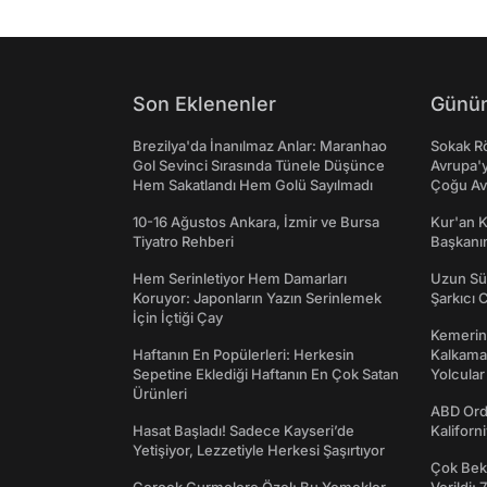
Son Eklenenler
Günün
Brezilya'da İnanılmaz Anlar: Maranhao
Sokak Rö
Gol Sevinci Sırasında Tünele Düşünce
Avrupa'y
Hem Sakatlandı Hem Golü Sayılmadı
Çoğu Av
10-16 Ağustos Ankara, İzmir ve Bursa
Kur'an 
Tiyatro Rehberi
Başkanın
Hem Serinletiyor Hem Damarları
Uzun Sü
Koruyor: Japonların Yazın Serinlemek
Şarkıcı 
İçin İçtiği Çay
Kemerini
Haftanın En Popülerleri: Herkesin
Kalkama
Sepetine Eklediği Haftanın En Çok Satan
Yolcular
Ürünleri
ABD Ord
Hasat Başladı! Sadece Kayseri’de
Kaliforni
Yetişiyor, Lezzetiyle Herkesi Şaşırtıyor
Çok Bekl