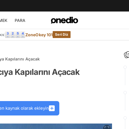
MEK
PARA
e👀
ZoneOkey 101
Seri Diz
ıya Kapılarını Açacak
cıya Kapılarını Açacak
en kaynak olarak ekleyin