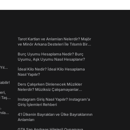
Tarot Kartları ve Anlamları Nelerdir? Majör
ve Minör Arkana Desteleri İle Tılsımlı Bir
Dünyaya Giriş
Burç Uyumu Hesaplama Nedir? Burç
Uyumu, Aşk Uyumu Nasıl Hesaplanır?
Yıl
İdeal Kilo Nedir? İdeal Kilo Hesaplama
Nasıl Yapılır?
abilir!
Ders Çalışırken Dinlenecek Müzikler
Nelerdir? Müziksiz Çalışamayanlar
eri,
Toplanın!
l Taş
Instagram Giriş Nasıl Yapılır? Instagram'a
Giriş İşlemleri Rehberi
,
nılan
41 Ülkenin Bayrakları ve Ülke Bayraklarının
Anlamları
GTA San Andreas Hileleri! Oynamaya