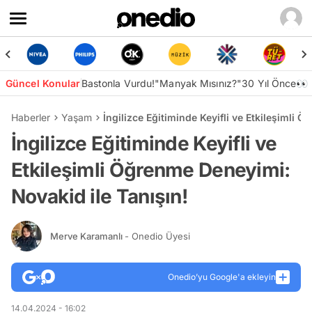
Güncel Konular
Bastonla Vurdu!
"Manyak Mısınız?"
30 Yıl Önce👀
Haberler
Yaşam
İngilizce Eğitiminde Keyifli ve Etkileşimli 
İngilizce Eğitiminde Keyifli ve
Etkileşimli Öğrenme Deneyimi:
Novakid ile Tanışın!
Merve Karamanlı
- Onedio Üyesi
Onedio’yu Google'a ekleyin
14.04.2024 - 16:02