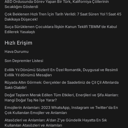
ABD Ordusunda Görev Yapan Bir Türk, Kaliforniya Çöllerinin
Sıcaklığını Gösterdi
Çok Beklenen Hızlı Tren İçin Tarih Verildi: 7 Saat Süren Yol 1 Saat 45
Dakikaya Düşecek!
Suça Sürüklenen Çocuklara İlişkin Kanun Teklifi TBMM'de Kabul
Edilerek Yasalaştı
Hızlı Erişim
Hava Durumu
Son Depremler Listesi
Evlilik Yıl Dönümü Sözleri! En Özel Romantik, Duygusal ve Resimli
Evlilik Yıl dönümü Mesajları
Rüyada Altın Görmek: Gerçekler de Saadetiniz de Çil Çil Altınlarda
Saklı Olabilir!
Doğal Taşların Merak Edilen Tüm Etkileri, Enerjileri ve Şifa Alanları:
Hangi Doğal Taş Ne İşe Yarar?
Emojilerin Anlamları: 2023 WhatsApp, Instagram ve Twitter'da En
Çok Kullanılan Emojiler ve Anlamları
Atasözleri ve Anlamları: A'dan Z'ye Gündelik Hayatta En Sık
Kullanılan Atasözleri ve Anlamları