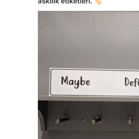
askılık etiketleri. 🏷