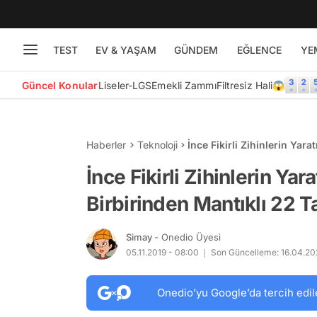
TEST
EV & YAŞAM
GÜNDEM
EĞLENCE
YE
Güncel Konular
Liseler-LGS
Emekli Zammı
Filtresiz Hali😱
Haberler
Teknoloji
İnce Fikirli Zihinlerin Yar
Harikası Ürün
İnce Fikirli Zihinlerin Yar
Birbirinden Mantıklı 22 
Simay
- Onedio Üyesi
05.11.2019 - 08:00
Son Güncelleme: 16.04.20
Onedio’yu Google’da tercih edil