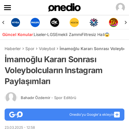
Güncel Konular
Liseler-LGS
Emekli Zammı
Filtresiz Hali😱
Haberler
Spor
Voleybol
İmamoğlu Kararı Sonrası Voleybolc
İmamoğlu Kararı Sonrası
Voleybolcuların Instagram
Paylaşımları
Bahadır Özdemir
- Spor Editörü
Onedio’yu Google'a ekleyin
23.03.2025 - 12:58