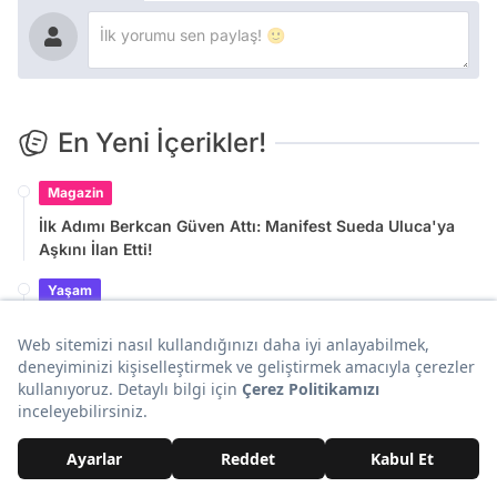
En Yeni İçerikler!
Magazin
İlk Adımı Berkcan Güven Attı: Manifest Sueda Uluca'ya
Aşkını İlan Etti!
Yaşam
Ağustos 2026 Opel Fiyat Listesi: Opel Corsa, Frontera,
Mokka ve Grandland Güncel Fiyatlar
Yaşam
Helikopterle Havadan 2 Bin Tane Yağdırdılar: Yılanların
Eseri Aldığı Adayı Temizleyecekler
Goygoy