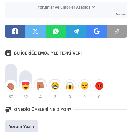
Yorumlar ve Emojiler Aşağıda
Reklam
BU İÇERİĞE EMOJİYLE TEPKİ VER!
60
32
4
3
0
0
0
ONEDİO ÜYELERİ NE DİYOR?
Yorum Yazın