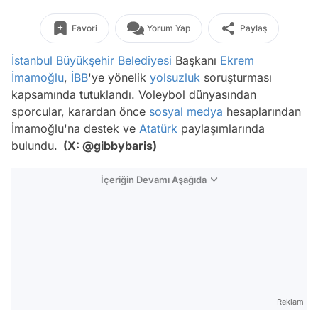
Favori
Yorum Yap
Paylaş
İstanbul Büyükşehir Belediyesi
Başkanı
Ekrem
İmamoğlu
,
İBB
'ye yönelik
yolsuzluk
soruşturması
kapsamında tutuklandı. Voleybol dünyasından
sporcular, karardan önce
sosyal medya
hesaplarından
İmamoğlu'na destek ve
Atatürk
paylaşımlarında
bulundu.
(X: @gibbybaris)
İçeriğin Devamı Aşağıda
Reklam