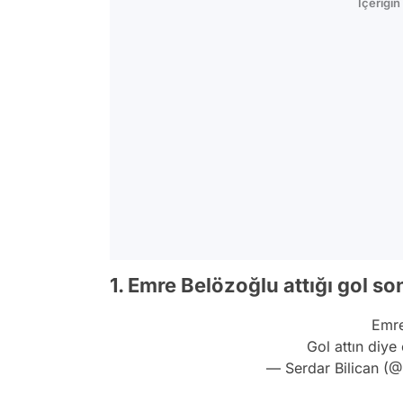
İçeriği
1. Emre Belözoğlu attığı gol s
Emre
Gol attın diye
— Serdar Bilican (@