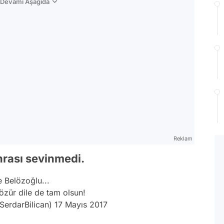
n Devamı Aşağıda
Reklam
onrası sevinmedi.
 Belözoğlu...
 özür dile de tam olsun!
SerdarBilican)
17 Mayıs 2017