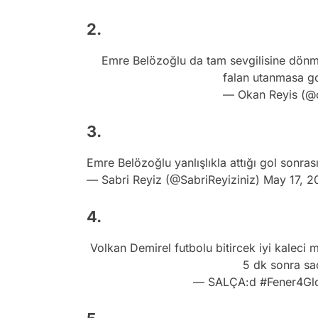
2.
Emre Belözoğlu da tam sevgilisine dönmey
falan utanmasa gol
— Okan Reyis (@
3.
Emre Belözoğlu yanlışlıkla attığı gol sonras
— Sabri Reyiz (@SabriReyiziniz)
May 17, 2
4.
Volkan Demirel futbolu bitircek iyi kaleci
5 dk sonra sa
— SALÇA:d #Fener4Glo