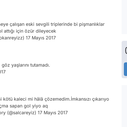
e çalışan eski sevgili triplerinde bi pişmanlıklar
 attığı için özür dileyecek
okanreyizz)
17 Mayıs 2017
ı göz yaşlarını tutamadı.
017
 mi kötü kaleci mi hâlâ çözemedim.İmkansızı çıkarıyo
çma sapan gol yiyo aq
ry (@salcareyiz)
17 Mayıs 2017