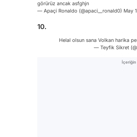
görürüz ancak asfghjn
— Apaçi Ronaldo (@apaci__ronald0)
May 1
10.
Helal olsun sana Volkan harika pe
— Teyfik Sikret (
İçeriği