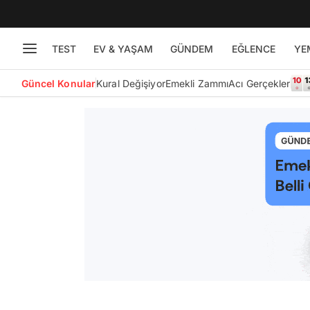
TEST
EV & YAŞAM
GÜNDEM
EĞLENCE
YE
Güncel Konular
Kural Değişiyor
Emekli Zammı
Acı Gerçekler