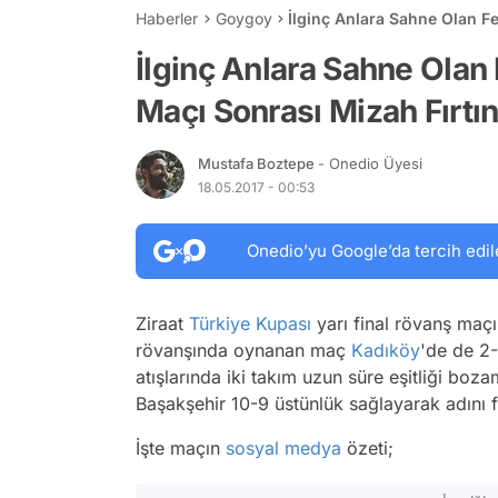
Haberler
Goygoy
İlginç Anlara Sahne Olan F
Estiren 21 Kişi
İlginç Anlara Sahne Olan
Maçı Sonrası Mizah Fırtına
Mustafa Boztepe
- Onedio Üyesi
18.05.2017 - 00:53
Onedio’yu Google’da tercih edil
Ziraat
Türkiye Kupası
yarı final rövanş maç
rövanşında oynanan maç
Kadıköy
'de de 2-
atışlarında iki takım uzun süre eşitliği boza
Başakşehir 10-9 üstünlük sağlayarak adını f
İşte maçın
sosyal medya
özeti;