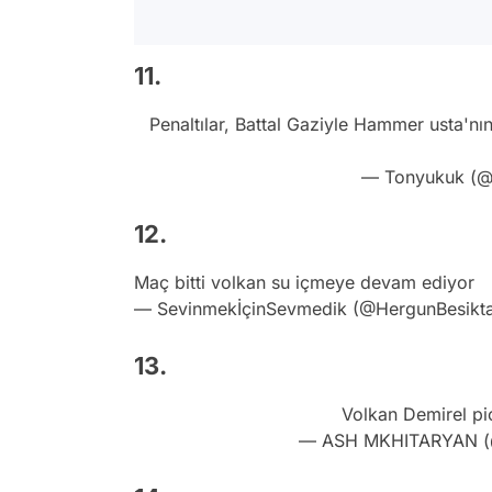
11.
Penaltılar, Battal Gaziyle Hammer usta'nı
— Tonyukuk (@
12.
Maç bitti volkan su içmeye devam ediyor
— SevinmekİçinSevmedik (@HergunBesikt
13.
Volkan Demirel
pi
— ASH MKHITARYAN (