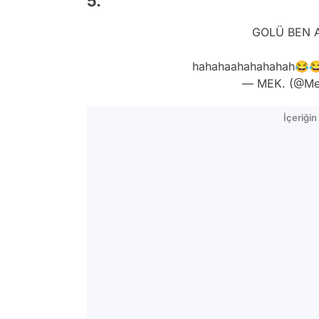
5.
GOLÜ BEN A
hahahaahahahahah😂
— MEK. (@Me
İçeriği