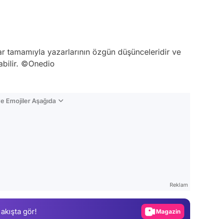
ar tamamıyla yazarlarının özgün düşünceleridir ve
abilir. ©Onedio
e Emojiler Aşağıda
Video
Test
Reklam
Gündem
 akışta gör!
Magazin