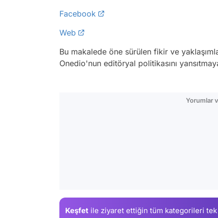
Facebook
Web
Bu makalede öne sürülen fikir ve yaklaşıml
Onedio'nun editöryal politikasını yansıtmay
Yorumlar v
Keşfet
ile ziyaret ettiğin
tüm kategorileri tek