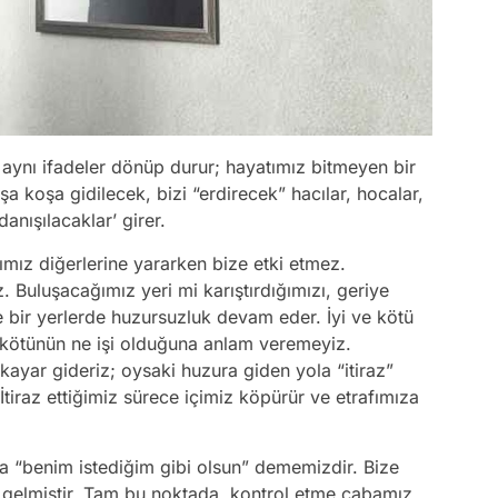
a aynı ifadeler dönüp durur; hayatımız bitmeyen bir
 koşa gidilecek, bizi “erdirecek” hacılar, hocalar,
anışılacaklar’ girer.
cımız diğerlerine yararken bize etki etmez.
Buluşacağımız yeri mi karıştırdığımızı, geriye
bir yerlerde huzursuzluk devam eder. İyi ve kötü
 kötünün ne işi olduğuna anlam veremeyiz.
 kayar gideriz; oysaki huzura giden yola “itiraz”
 İtiraz ettiğimiz sürece içimiz köpürür ve etrafımıza
 da “benim istediğim gibi olsun” dememizdir. Bize
e gelmiştir. Tam bu noktada, kontrol etme çabamız