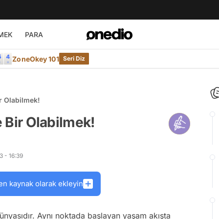
MEK
PARA
ZoneOkey 101
Seri Diz
ir Olabilmek!
e Bir Olabilmek!
 - 16:39
en kaynak olarak ekleyin
r dünyasıdır. Aynı noktada başlayan yaşam akışta