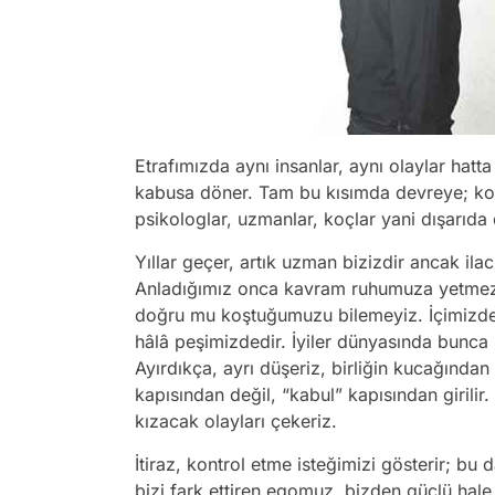
Etrafımızda aynı insanlar, aynı olaylar hatt
kabusa döner. Tam bu kısımda devreye; koşa
psikologlar, uzmanlar, koçlar yani dışarıda d
Yıllar geçer, artık uzman bizizdir ancak ila
Anladığımız onca kavram ruhumuza yetmez. 
doğru mu koştuğumuzu bilemeyiz. İçimizde 
hâlâ peşimizdedir. İyiler dünyasında bunca
Ayırdıkça, ayrı düşeriz, birliğin kucağından
kapısından değil, “kabul” kapısından girilir.
kızacak olayları çekeriz.
İtiraz, kontrol etme isteğimizi gösterir; bu
bizi fark ettiren egomuz, bizden güçlü hal