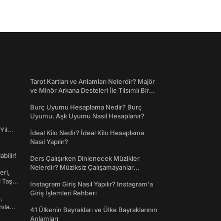
Tarot Kartları ve Anlamları Nelerdir? Majör
ve Minör Arkana Desteleri İle Tılsımlı Bir
Dünyaya Giriş
Burç Uyumu Hesaplama Nedir? Burç
Uyumu, Aşk Uyumu Nasıl Hesaplanır?
Yıl
İdeal Kilo Nedir? İdeal Kilo Hesaplama
Nasıl Yapılır?
abilir!
Ders Çalışırken Dinlenecek Müzikler
Nelerdir? Müziksiz Çalışamayanlar
eri,
Toplanın!
l Taş
Instagram Giriş Nasıl Yapılır? Instagram'a
Giriş İşlemleri Rehberi
,
nılan
41 Ülkenin Bayrakları ve Ülke Bayraklarının
Anlamları