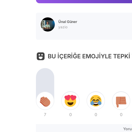
Ünal Güner
yazio
BU İÇERİĞE EMOJİYLE TEPKİ
7
0
0
0
Yoru