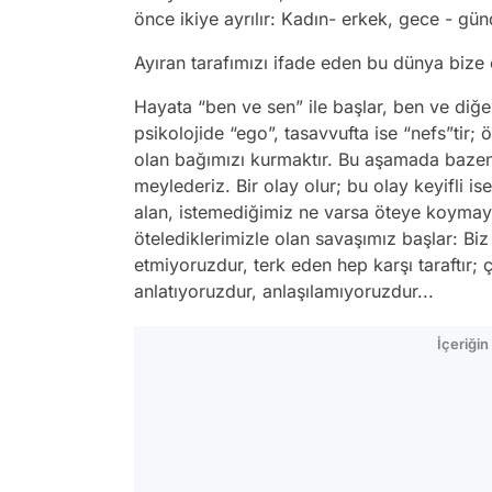
önce ikiye ayrılır: Kadın- erkek, gece - günd
Ayıran tarafımızı ifade eden bu dünya bize ö
Hayata “ben ve sen” ile başlar, ben ve diğer
psikolojide “ego”, tasavvufta ise “nefs”tir; 
olan bağımızı kurmaktır. Bu aşamada bazen
meylederiz. Bir olay olur; bu olay keyifli ise
alan, istemediğimiz ne varsa öteye koymayı
ötelediklerimizle olan savaşımız başlar: Bi
etmiyoruzdur, terk eden hep karşı taraftır;
anlatıyoruzdur, anlaşılamıyoruzdur...
İçeriği