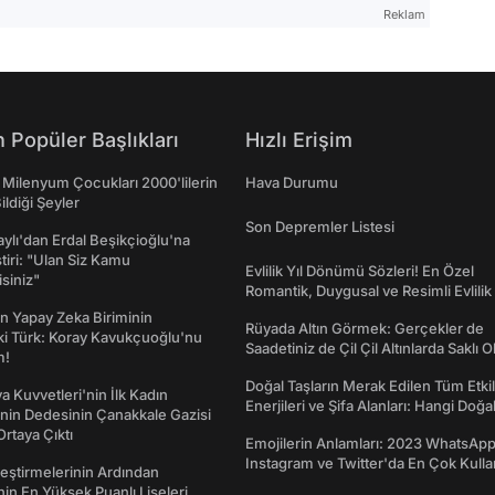
Reklam
 Popüler Başlıkları
Hızlı Erişim
 Milenyum Çocukları 2000'lilerin
Hava Durumu
ildiği Şeyler
Son Depremler Listesi
taylı'dan Erdal Beşikçioğlu'na
ştiri: "Ulan Siz Kamu
Evlilik Yıl Dönümü Sözleri! En Özel
isiniz"
Romantik, Duygusal ve Resimli Evlilik 
dönümü Mesajları
n Yapay Zeka Biriminin
Rüyada Altın Görmek: Gerçekler de
ki Türk: Koray Kavukçuoğlu'nu
Saadetiniz de Çil Çil Altınlarda Saklı Ol
m!
Doğal Taşların Merak Edilen Tüm Etkil
a Kuvvetleri'nin İlk Kadın
Enerjileri ve Şifa Alanları: Hangi Doğa
nin Dedesinin Çanakkale Gazisi
Ne İşe Yarar?
rtaya Çıktı
Emojilerin Anlamları: 2023 WhatsApp
Instagram ve Twitter'da En Çok Kulla
eştirmelerinin Ardından
Emojiler ve Anlamları
nin En Yüksek Puanlı Liseleri