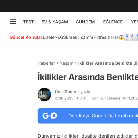
TEST
EV & YAŞAM
GÜNDEM
EĞLENCE
YE
Güncel Konular
Liseler-LGS
Emekli Zammı
Filtresiz Hali😱
Haberler
Yaşam
İkilikler Arasında Benlikte B
İkilikler Arasında Benlikt
Ünal Güner
- yazio
27.10.2023 - 08:01
Son Güncelleme: 10.11.2023
Onedio’yu Google’da tercih edil
Dünyamız ikilikler, dualite denilen zıtlıkla