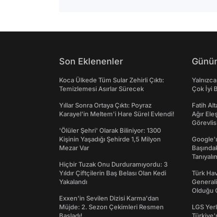
Son Eklenenler
Günün
Koca Ülkede Tüm Sular Zehirli Çıktı:
Yalnızca
Temizlemesi Asırlar Sürecek
Çok İyi B
Yıllar Sonra Ortaya Çıktı: Poyraz
Fatih Al
Karayel'in Meltem'i Hare Sürel Evlendi!
Ağır Ele
Görevlis
'Ölüler Şehri' Olarak Biliniyor: 1300
Kişinin Yaşadığı Şehirde 1,5 Milyon
Google'ı
Mezar Var
Başında
Tanıyalı
Hiçbir Tuzak Onu Durduramıyordu: 3
Yıldır Çiftçilerin Baş Belası Olan Kedi
Türk Hav
Yakalandı
Generali
Olduğu O
Exxen'in Sevilen Dizisi Karma'dan
Müjde: 2. Sezon Çekimleri Resmen
LGS Yerl
Başladı!
Türkiye'