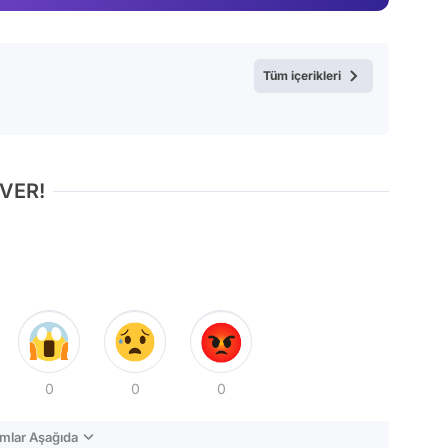
Video
Test
Tüm içerikleri
 VER!
0
0
0
mlar Aşağıda