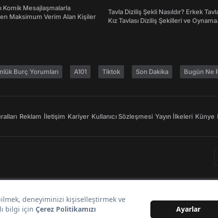
Atasözleri ve Anlamları
rı Komik Mesajlaşmalarla
Tavla Diziliş Şekli Nasıldır? Erkek Tavl
den Maksimum Verim Alan Kişiler
Kız Tavlası Diziliş Şekilleri ve Oynama
Yönleri
nlük Burç Yorumları
A101
Tiktok
Son Dakika
Bugün Ne P
alları
Reklam
İletişim
Kariyer
Kullanıcı Sözleşmesi
Yayın İlkeleri
Künye
Bir
markasıdır.