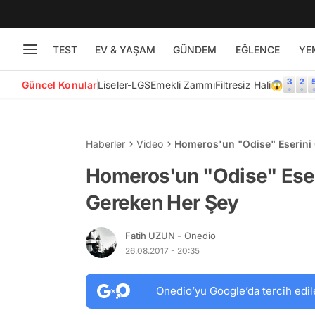
TEST
EV & YAŞAM
GÜNDEM
EĞLENCE
YE
Güncel Konular
Liseler-LGS
Emekli Zammı
Filtresiz Hali😱
Haberler
Video
Homeros'un "Odise" Eserini 
Homeros'un "Odise" Eser
Gereken Her Şey
Fatih UZUN
- Onedio
26.08.2017 - 20:35
Onedio’yu Google’da tercih edil