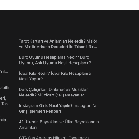
Tarot Kartları ve Anlamları Nelerdir? Majör
ve Minör Arkana Desteleri İle Tılsımlı Bir
Dünyaya Giriş
Burç Uyumu Hesaplama Nedir? Burç
Uyumu, Aşk Uyumu Nasıl Hesaplanır?
Yıl
İdeal Kilo Nedir? İdeal Kilo Hesaplama
Nasıl Yapılır?
abilir!
Ders Çalışırken Dinlenecek Müzikler
Nelerdir? Müziksiz Çalışamayanlar
eri,
Toplanın!
l Taş
Instagram Giriş Nasıl Yapılır? Instagram'a
Giriş İşlemleri Rehberi
,
nılan
41 Ülkenin Bayrakları ve Ülke Bayraklarının
Anlamları
GTA San Andreas Hileleri! Oynamaya