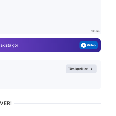
Video
Test
Gündem
Reklam
Magazin
 akışta gör!
Video
Test
Tüm içerikleri
 VER!