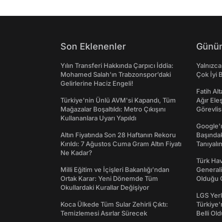
Son Eklenenler
Günün
Yılın Transferi Hakkında Çarpıcı İddia:
Yalnızca
Mohamed Salah'ın Trabzonspor’daki
Çok İyi B
Gelirlerine Haciz Engeli!
Fatih Al
Türkiye'nin Ünlü AVM'si Kapandı, Tüm
Ağır Ele
Mağazalar Boşaltıldı: Metro Çıkışını
Görevlis
Kullananlara Uyarı Yapıldı
Google'ı
Altın Fiyatında Son 28 Haftanın Rekoru
Başında
Kırıldı: 7 Ağustos Cuma Gram Altın Fiyatı
Tanıyalı
Ne Kadar?
Türk Hav
Milli Eğitim ve İçişleri Bakanlığı’ndan
Generali
Ortak Karar: Yeni Dönemde Tüm
Olduğu O
Okullardaki Kurallar Değişiyor
LGS Yerl
Koca Ülkede Tüm Sular Zehirli Çıktı:
Türkiye'
Temizlemesi Asırlar Sürecek
Belli Ol