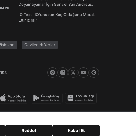
Doyamayanlar İçin Güncel San Andreas
ası ve
Şifreleri
IQ Testi: IQ'unuzun Kaç Olduğunu Merak
Ettiniz mi?
işirsem
Gezilecek Yerler
RSS