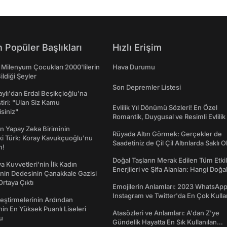
 Popüler Başlıkları
Hızlı Erişim
 Milenyum Çocukları 2000'lilerin
Hava Durumu
ildiği Şeyler
Son Depremler Listesi
taylı'dan Erdal Beşikçioğlu'na
ştiri: "Ulan Siz Kamu
Evlilik Yıl Dönümü Sözleri! En Özel
isiniz"
Romantik, Duygusal ve Resimli Evlilik 
dönümü Mesajları
n Yapay Zeka Biriminin
Rüyada Altın Görmek: Gerçekler de
ki Türk: Koray Kavukçuoğlu'nu
Saadetiniz de Çil Çil Altınlarda Saklı Ol
m!
Doğal Taşların Merak Edilen Tüm Etkil
a Kuvvetleri'nin İlk Kadın
Enerjileri ve Şifa Alanları: Hangi Doğa
nin Dedesinin Çanakkale Gazisi
Ne İşe Yarar?
rtaya Çıktı
Emojilerin Anlamları: 2023 WhatsApp
Instagram ve Twitter'da En Çok Kulla
eştirmelerinin Ardından
Emojiler ve Anlamları
nin En Yüksek Puanlı Liseleri
Atasözleri ve Anlamları: A'dan Z'ye
du
Gündelik Hayatta En Sık Kullanılan