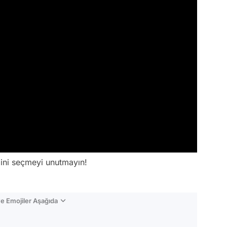
ğini seçmeyi unutmayın!
e Emojiler Aşağıda