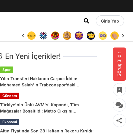
Giriş Yap
Görüş Bildir
En Yeni İçerikler!
Spor
Yılın Transferi Hakkında Çarpıcı İddia:
Mohamed Salah'ın Trabzonspor’daki
Gelirlerine Haciz Engeli!
Gündem
Türkiye'nin Ünlü AVM'si Kapandı, Tüm
Mağazalar Boşaltıldı: Metro Çıkışını
Kullananlara Uyarı Yapıldı
Ekonomi
Altın Fiyatında Son 28 Haftanın Rekoru Kırıldı: