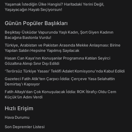
Yaşamak İstediğin Ülke Hangisi? Haritadaki Yerini Değil,
Yaşayacağın Hayatı Seçiyorsun!
Günün Popüler Başlıkları
Beşiktaş-Üsküdar Vapurunda Yaşlı Kadın, Şort Giyen Kadının
Bacağına Bastonla Vurdu!
Türkiye, Arabistan ve Pakistan Arasında Mekke Anlaşması: Birine
Yapılan Saldırı Hepsine Yapılmış Sayılacak
Hasan Can Kaya’nın Konuşanlar Programına Katılan Seyirci
Gözaltına Alınıp Sınır Dışı Edildi
‘Terörsüz Türkiye Yasası’ Teklifi Adalet Komisyonu'nda Kabul Edildi
Gazeteci Fatih Atik'ten Çarpıcı İddia: Çerçeve Yasa Selahattin
Demirtaş'ı Kapsıyor
Fatih Altaylı’dan Çok Konuşulacak İddia: ROK İtirafçı Oldu Cem
Küçük’ün Adını Verdi
Hızlı Erişim
Hava Durumu
Son Depremler Listesi