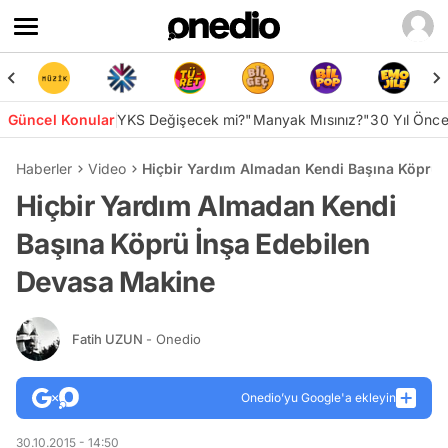
Güncel Konular
YKS Değişecek mi?
"Manyak Mısınız?"
30 Yıl Önc
Haberler
Video
Hiçbir Yardım Almadan Kendi Başına Köprü 
Hiçbir Yardım Almadan Kendi
Başına Köprü İnşa Edebilen
Devasa Makine
Fatih UZUN
- Onedio
Onedio’yu Google'a ekleyin
30.10.2015 - 14:50