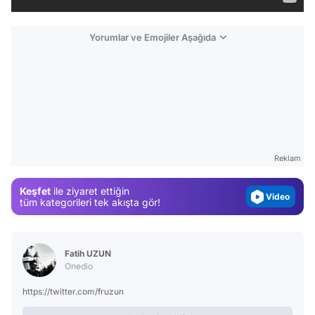
Yorumlar ve Emojiler Aşağıda
Video
Test
Gündem
Reklam
Magazin
Keşfet
ile ziyaret ettiğin
Video
tüm kategorileri tek akışta gör!
Test
Fatih UZUN
Onedio
https://twitter.com/fruzun