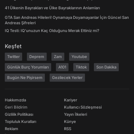
41 Ülkenin Bayrakları ve Ülke Bayraklarının Anlamları
GTA San Andreas Hileleri! Oynamaya Doyamayanlar İçin Güncel San
Andreas Şifreleri
IQ Testi: IQ'unuzun Kaç Olduğunu Merak Ettiniz mi?
Keşfet
Twitter
Deprem
Zam
Youtube
Günlük Burç Yorumları
A101
Tiktok
Son Dakika
Bugün Ne Pişirsem
Gezilecek Yerler
Hakkımızda
Kariyer
Geri Bildirim
Kullanıcı Sözleşmesi
Gizlilik Politikası
Yayın İlkeleri
Topluluk Kuralları
Künye
Reklam
RSS