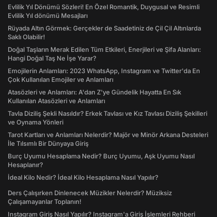
Evlilik Yıl Dönümü Sözleri! En Özel Romantik, Duygusal ve Resimli
Evlilik Yıl dönümü Mesajları
Rüyada Altın Görmek: Gerçekler de Saadetiniz de Çil Çil Altınlarda
Saklı Olabilir!
Doğal Taşların Merak Edilen Tüm Etkileri, Enerjileri ve Şifa Alanları:
Hangi Doğal Taş Ne İşe Yarar?
Emojilerin Anlamları: 2023 WhatsApp, Instagram ve Twitter'da En
Çok Kullanılan Emojiler ve Anlamları
Atasözleri ve Anlamları: A'dan Z'ye Gündelik Hayatta En Sık
Kullanılan Atasözleri ve Anlamları
Tavla Diziliş Şekli Nasıldır? Erkek Tavlası ve Kız Tavlası Diziliş Şekilleri
ve Oynama Yönleri
Tarot Kartları ve Anlamları Nelerdir? Majör ve Minör Arkana Desteleri
İle Tılsımlı Bir Dünyaya Giriş
Burç Uyumu Hesaplama Nedir? Burç Uyumu, Aşk Uyumu Nasıl
Hesaplanır?
İdeal Kilo Nedir? İdeal Kilo Hesaplama Nasıl Yapılır?
Ders Çalışırken Dinlenecek Müzikler Nelerdir? Müziksiz
Çalışamayanlar Toplanın!
Instagram Giriş Nasıl Yapılır? Instagram'a Giriş İşlemleri Rehberi