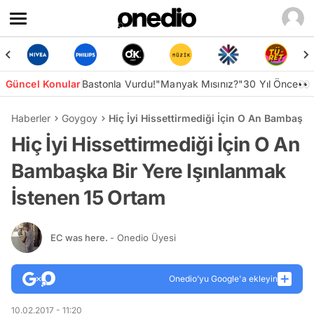
Güncel Konular
Bastonla Vurdu!
"Manyak Mısınız?"
30 Yıl Önce👀
Haberler
Goygoy
Hiç İyi Hissettirmediği İçin O An Bambaşka
Hiç İyi Hissettirmediği İçin O An
Bambaşka Bir Yere Işınlanmak
İstenen 15 Ortam
EC was here.
- Onedio Üyesi
Onedio’yu Google'a ekleyin
10.02.2017 - 11:20