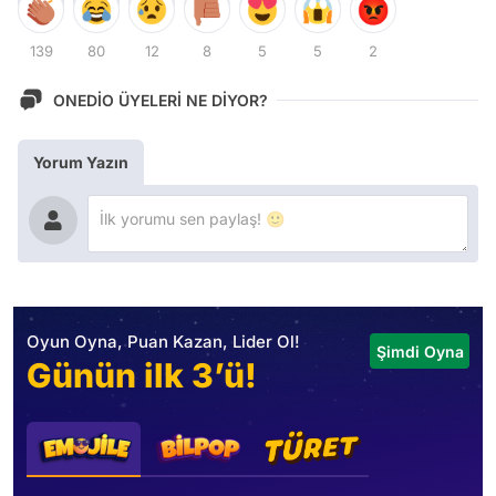
139
80
12
8
5
5
2
ONEDİO ÜYELERİ NE DİYOR?
Yorum Yazın
Oyun Oyna, Puan Kazan, Lider Ol!
Şimdi Oyna
Günün ilk 3’ü!