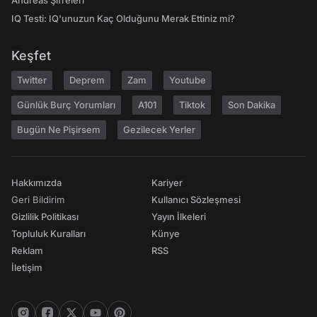
Andreas Şifreleri
IQ Testi: IQ'unuzun Kaç Olduğunu Merak Ettiniz mi?
Keşfet
Twitter
Deprem
Zam
Youtube
Günlük Burç Yorumları
A101
Tiktok
Son Dakika
Bugün Ne Pişirsem
Gezilecek Yerler
Hakkımızda
Kariyer
Geri Bildirim
Kullanıcı Sözleşmesi
Gizlilik Politikası
Yayın İlkeleri
Topluluk Kuralları
Künye
Reklam
RSS
İletişim