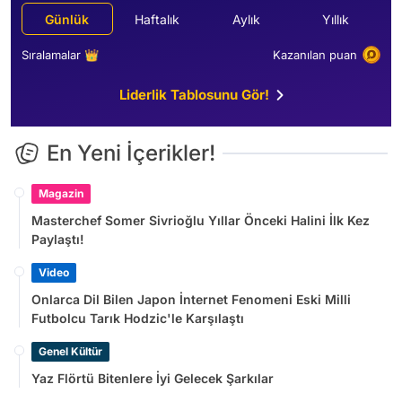
Günlük
Haftalık
Aylık
Yıllık
Sıralamalar 👑
Kazanılan puan
Liderlik Tablosunu Gör!
En Yeni İçerikler!
Magazin
Masterchef Somer Sivrioğlu Yıllar Önceki Halini İlk Kez
Paylaştı!
Video
Onlarca Dil Bilen Japon İnternet Fenomeni Eski Milli
Futbolcu Tarık Hodzic'le Karşılaştı
Genel Kültür
Yaz Flörtü Bitenlere İyi Gelecek Şarkılar