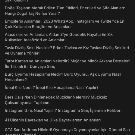
Saklı Olabilir!
Doğal Taşların Merak Edilen Tüm Etkileri, Enerjileri ve Şifa Alanları:
Hangi Doğal Taş Ne İşe Yarar?
Emojilerin Anlamları: 2023 WhatsApp, Instagram ve Twitter'da En
Çok Kullanılan Emojiler ve Anlamları
Atasözleri ve Anlamları: A'dan Z'ye Gündelik Hayatta En Sık
Kullanılan Atasözleri ve Anlamları
Tavla Diziliş Şekli Nasıldır? Erkek Tavlası ve Kız Tavlası Diziliş Şekilleri
ve Oynama Yönleri
Tarot Kartları ve Anlamları Nelerdir? Majör ve Minör Arkana Desteleri
İle Tılsımlı Bir Dünyaya Giriş
Burç Uyumu Hesaplama Nedir? Burç Uyumu, Aşk Uyumu Nasıl
Hesaplanır?
İdeal Kilo Nedir? İdeal Kilo Hesaplama Nasıl Yapılır?
Ders Çalışırken Dinlenecek Müzikler Nelerdir? Müziksiz
Çalışamayanlar Toplanın!
Instagram Giriş Nasıl Yapılır? Instagram'a Giriş İşlemleri Rehberi
41 Ülkenin Bayrakları ve Ülke Bayraklarının Anlamları
GTA San Andreas Hileleri! Oynamaya Doyamayanlar İçin Güncel San