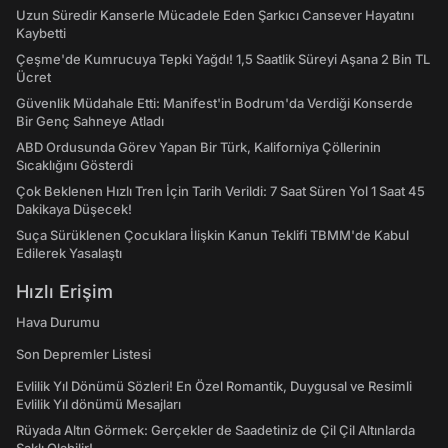
Uzun Süredir Kanserle Mücadele Eden Şarkıcı Cansever Hayatını
Kaybetti
Çeşme'de Kumrucuya Tepki Yağdı! 1,5 Saatlik Süreyi Aşana 2 Bin TL
Ücret
Güvenlik Müdahale Etti: Manifest'in Bodrum'da Verdiği Konserde
Bir Genç Sahneye Atladı
ABD Ordusunda Görev Yapan Bir Türk, Kaliforniya Çöllerinin
Sıcaklığını Gösterdi
Çok Beklenen Hızlı Tren İçin Tarih Verildi: 7 Saat Süren Yol 1 Saat 45
Dakikaya Düşecek!
Suça Sürüklenen Çocuklara İlişkin Kanun Teklifi TBMM'de Kabul
Edilerek Yasalaştı
Hızlı Erişim
Hava Durumu
Son Depremler Listesi
Evlilik Yıl Dönümü Sözleri! En Özel Romantik, Duygusal ve Resimli
Evlilik Yıl dönümü Mesajları
Rüyada Altın Görmek: Gerçekler de Saadetiniz de Çil Çil Altınlarda