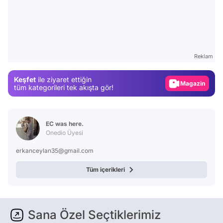
Video
Test
Gündem
Reklam
Magazin
Keşfet
ile ziyaret ettiğin
Video
tüm kategorileri tek akışta gör!
Test
EC was here.
Onedio Üyesi
erkanceylan35@gmail.com
Tüm içerikleri
Sana Özel Seçtiklerimiz