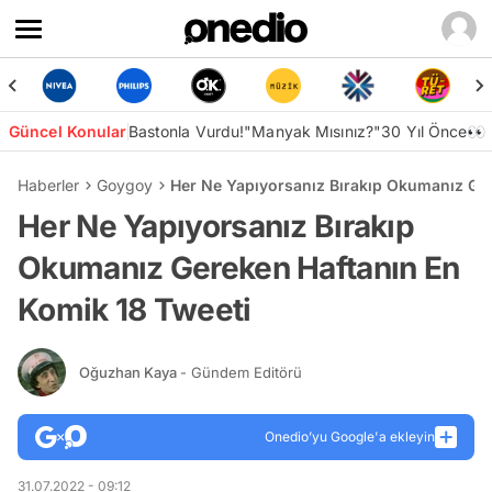
Güncel Konular
Bastonla Vurdu!
"Manyak Mısınız?"
30 Yıl Önce👀
Haberler
Goygoy
Her Ne Yapıyorsanız Bırakıp Okumanız Ger
Her Ne Yapıyorsanız Bırakıp
Okumanız Gereken Haftanın En
Komik 18 Tweeti
Oğuzhan Kaya
- Gündem Editörü
Onedio’yu Google'a ekleyin
31.07.2022 - 09:12