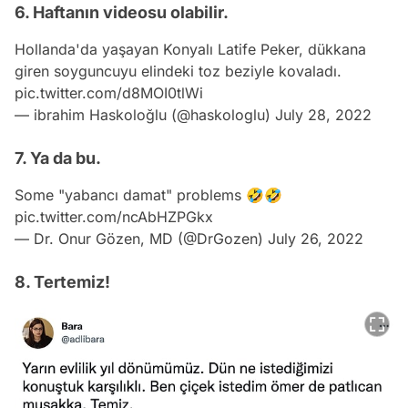
6. Haftanın videosu olabilir.
Hollanda'da yaşayan Konyalı Latife Peker, dükkana
giren soyguncuyu elindeki toz beziyle kovaladı.
pic.twitter.com/d8MOI0tlWi
— ibrahim Haskoloğlu (@haskologlu)
July 28, 2022
7. Ya da bu.
Some "yabancı damat" problems 🤣🤣
pic.twitter.com/ncAbHZPGkx
— Dr. Onur Gözen, MD (@DrGozen)
July 26, 2022
8. Tertemiz!