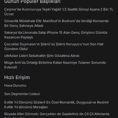
Günün Popüler Başlıkları
Çeşme'de Kumrucuya Tepki Yağdı! 1,5 Saatlik Süreyi Aşana 2 Bin TL
Ücret
Güvenlik Müdahale Etti: Manifest'in Bodrum'da Verdiği Konserde
Bir Genç Sahneye Atladı
Sakarya'da Limonata Satıp iPhone 15 Alan Genç Girişimci Günlük
Kazancını Paylaştı
Çocuklar Duymasın'ın Şükrü'sü Şükrü Koruyucu'nun Son Hali
Gündem Oldu!
ultrAslan Lideri Sebahattin Şirin Gözaltına Alındı
Müge Anlı'da Ortalığı Birbirine Katan Nazmiye Tutaner Sonunda
Evlendi!
Hızlı Erişim
Hava Durumu
Son Depremler Listesi
Evlilik Yıl Dönümü Sözleri! En Özel Romantik, Duygusal ve Resimli
Evlilik Yıl dönümü Mesajları
Rüyada Altın Görmek: Gerçekler de Saadetiniz de Çil Çil Altınlarda