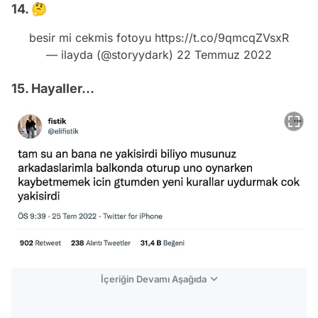
14. 🤔
besir mi cekmis fotoyu
https://t.co/9qmcqZVsxR
— ilayda (@storyydark)
22 Temmuz 2022
15. Hayaller...
İçeriğin Devamı Aşağıda