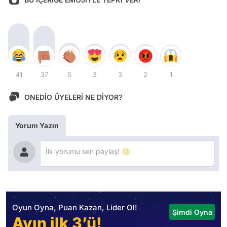
41
37
5
3
3
2
1
ONEDİO ÜYELERİ NE DİYOR?
Yorum Yazın
Oyun Oyna, Puan Kazan, Lider Ol!
Şimdi Oyna
Ayın ilk 3’ü!