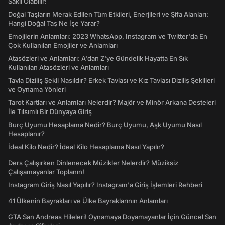
Saklı Olabilir!
Doğal Taşların Merak Edilen Tüm Etkileri, Enerjileri ve Şifa Alanları:
Hangi Doğal Taş Ne İşe Yarar?
Emojilerin Anlamları: 2023 WhatsApp, Instagram ve Twitter'da En
Çok Kullanılan Emojiler ve Anlamları
Atasözleri ve Anlamları: A'dan Z'ye Gündelik Hayatta En Sık
Kullanılan Atasözleri ve Anlamları
Tavla Diziliş Şekli Nasıldır? Erkek Tavlası ve Kız Tavlası Diziliş Şekilleri
ve Oynama Yönleri
Tarot Kartları ve Anlamları Nelerdir? Majör ve Minör Arkana Desteleri
İle Tılsımlı Bir Dünyaya Giriş
Burç Uyumu Hesaplama Nedir? Burç Uyumu, Aşk Uyumu Nasıl
Hesaplanır?
İdeal Kilo Nedir? İdeal Kilo Hesaplama Nasıl Yapılır?
Ders Çalışırken Dinlenecek Müzikler Nelerdir? Müziksiz
Çalışamayanlar Toplanın!
Instagram Giriş Nasıl Yapılır? Instagram'a Giriş İşlemleri Rehberi
41 Ülkenin Bayrakları ve Ülke Bayraklarının Anlamları
GTA San Andreas Hileleri! Oynamaya Doyamayanlar İçin Güncel San