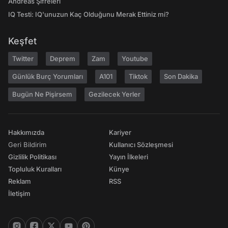
Andreas Şifreleri
IQ Testi: IQ'unuzun Kaç Olduğunu Merak Ettiniz mi?
Keşfet
Twitter
Deprem
Zam
Youtube
Günlük Burç Yorumları
A101
Tiktok
Son Dakika
Bugün Ne Pişirsem
Gezilecek Yerler
Hakkımızda
Kariyer
Geri Bildirim
Kullanıcı Sözleşmesi
Gizlilik Politikası
Yayın İlkeleri
Topluluk Kuralları
Künye
Reklam
RSS
İletişim