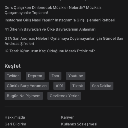
Ders Çalışırken Dinlenecek Müzikler Nelerdir? Müziksiz
Çalışamayanlar Toplanın!
Instagram Giriş Nasıl Yapılır? Instagram'a Giriş İşlemleri Rehberi
41 Ülkenin Bayrakları ve Ülke Bayraklarının Anlamları
GTA San Andreas Hileleri! Oynamaya Doyamayanlar İçin Güncel San
Andreas Şifreleri
IQ Testi: IQ'unuzun Kaç Olduğunu Merak Ettiniz mi?
Keşfet
Twitter
Deprem
Zam
Youtube
Günlük Burç Yorumları
A101
Tiktok
Son Dakika
Bugün Ne Pişirsem
Gezilecek Yerler
Hakkımızda
Kariyer
Geri Bildirim
Kullanıcı Sözleşmesi