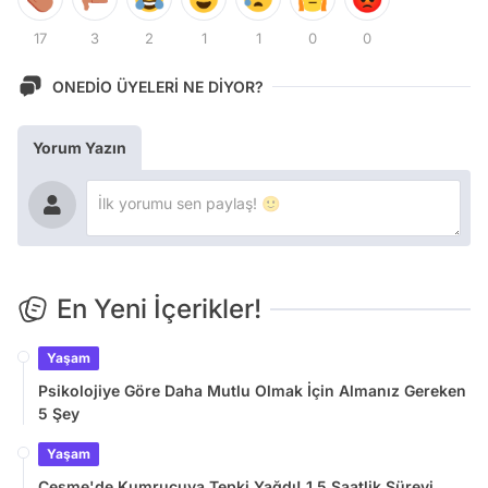
17
3
2
1
1
0
0
ONEDİO ÜYELERİ NE DİYOR?
Yorum Yazın
En Yeni İçerikler!
Yaşam
Psikolojiye Göre Daha Mutlu Olmak İçin Almanız Gereken
5 Şey
Yaşam
Çeşme'de Kumrucuya Tepki Yağdı! 1,5 Saatlik Süreyi