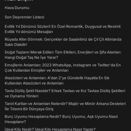
Hava Durumu
Son Depremler Listesi
Evlilik Yıl Dönümü Sözleri! En Özel Romantik, Duygusal ve Resimli
Evlilik Yıl dönümü Mesajları
Rüyada Altın Görmek: Gerçekler de Saadetiniz de Çil Çil Altınlarda
Saklı Olabilir!
Doğal Taşların Merak Edilen Tüm Etkileri, Enerjileri ve Şifa Alanları:
Hangi Doğal Taş Ne İşe Yarar?
Emojilerin Anlamları: 2023 WhatsApp, Instagram ve Twitter'da En
Çok Kullanılan Emojiler ve Anlamları
Atasözleri ve Anlamları: A'dan Z'ye Gündelik Hayatta En Sık
Kullanılan Atasözleri ve Anlamları
Tavla Diziliş Şekli Nasıldır? Erkek Tavlası ve Kız Tavlası Diziliş Şekilleri
ve Oynama Yönleri
Tarot Kartları ve Anlamları Nelerdir? Majör ve Minör Arkana Desteleri
İle Tılsımlı Bir Dünyaya Giriş
Burç Uyumu Hesaplama Nedir? Burç Uyumu, Aşk Uyumu Nasıl
Hesaplanır?
İdeal Kilo Nedir? İdeal Kilo Hesaplama Nasıl Yapılır?