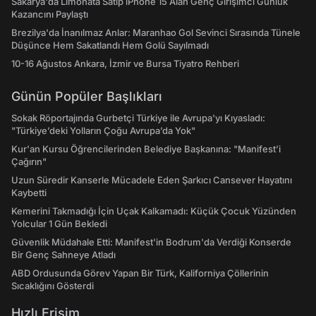
Sakarya'da Limonata Satıp iPhone 15 Alan Genç Girişimci Günlük
Kazancını Paylaştı
Brezilya'da İnanılmaz Anlar: Maranhao Gol Sevinci Sırasında Tünele
Düşünce Hem Sakatlandı Hem Golü Sayılmadı
10-16 Ağustos Ankara, İzmir ve Bursa Tiyatro Rehberi
Günün Popüler Başlıkları
Sokak Röportajında Gurbetçi Türkiye ile Avrupa'yı Kıyasladı:
"Türkiye’deki Yolların Çoğu Avrupa’da Yok"
Kur'an Kursu Öğrencilerinden Belediye Başkanına: "Manifest’i
Çağırın"
Uzun Süredir Kanserle Mücadele Eden Şarkıcı Cansever Hayatını
Kaybetti
Kemerini Takmadığı İçin Uçak Kalkamadı: Küçük Çocuk Yüzünden
Yolcular 1 Gün Bekledi
Güvenlik Müdahale Etti: Manifest'in Bodrum'da Verdiği Konserde
Bir Genç Sahneye Atladı
ABD Ordusunda Görev Yapan Bir Türk, Kaliforniya Çöllerinin
Sıcaklığını Gösterdi
Hızlı Erişim