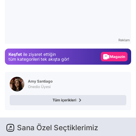
Video
Test
Gündem
Reklam
Magazin
Keşfet
ile ziyaret ettiğin
Video
tüm kategorileri tek akışta gör!
Test
Amy Santiago
Onedio Üyesi
Tüm içerikleri
Sana Özel Seçtiklerimiz