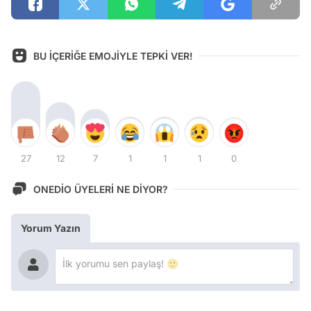
BU İÇERİĞE EMOJİYLE TEPKİ VER!
27
12
7
1
1
1
0
ONEDİO ÜYELERİ NE DİYOR?
Yorum Yazın