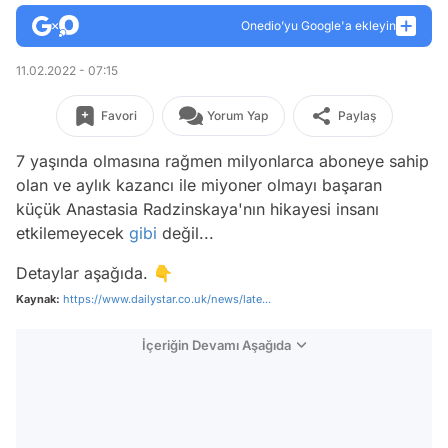
Onedio’yu Google'a ekleyin
11.02.2022 - 07:15
Favori
Yorum Yap
Paylaş
7 yaşında olmasına rağmen milyonlarca aboneye sahip
olan ve aylık kazancı ile miyoner olmayı başaran
küçük Anastasia Radzinskaya'nın hikayesi insanı
etkilemeyecek
gibi
değil...
Detaylar aşağıda. 👇
Kaynak:
https://www.dailystar.co.uk/news/late...
İçeriğin Devamı Aşağıda