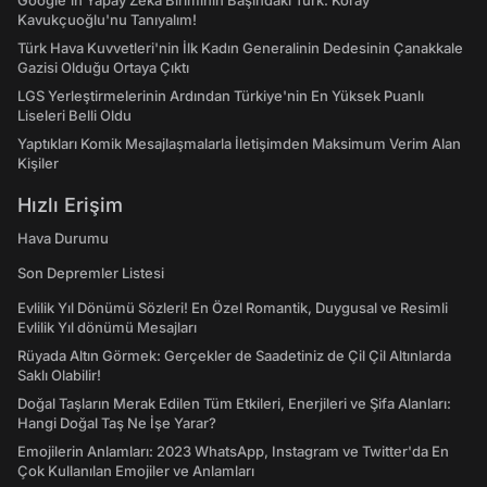
Google'ın Yapay Zeka Biriminin Başındaki Türk: Koray
Kavukçuoğlu'nu Tanıyalım!
Türk Hava Kuvvetleri'nin İlk Kadın Generalinin Dedesinin Çanakkale
Gazisi Olduğu Ortaya Çıktı
LGS Yerleştirmelerinin Ardından Türkiye'nin En Yüksek Puanlı
Liseleri Belli Oldu
Yaptıkları Komik Mesajlaşmalarla İletişimden Maksimum Verim Alan
Kişiler
Hızlı Erişim
Hava Durumu
Son Depremler Listesi
Evlilik Yıl Dönümü Sözleri! En Özel Romantik, Duygusal ve Resimli
Evlilik Yıl dönümü Mesajları
Rüyada Altın Görmek: Gerçekler de Saadetiniz de Çil Çil Altınlarda
Saklı Olabilir!
Doğal Taşların Merak Edilen Tüm Etkileri, Enerjileri ve Şifa Alanları:
Hangi Doğal Taş Ne İşe Yarar?
Emojilerin Anlamları: 2023 WhatsApp, Instagram ve Twitter'da En
Çok Kullanılan Emojiler ve Anlamları