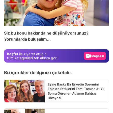
Video
Test
Siz bu konu hakkında ne düşünüyorsunuz?
Yorumlarda buluşalım...
Gündem
Magazin
Keşfet
ile ziyaret ettiğin
Video
tüm kategorileri tek akışta gör!
Test
Bu içerikler de ilginizi çekebilir:
Eşine Başka Bir Erkeğin Spermini
Enjekte Ettiklerini Tamı Tamına 31 Yıl
Sonra Öğrenen Adamın Bahtsız
Hikayesi