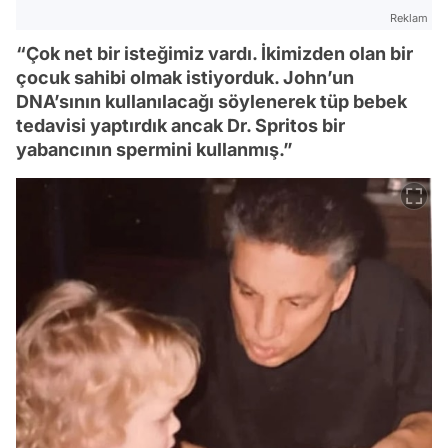
Reklam
“Çok net bir isteğimiz vardı. İkimizden olan bir
çocuk sahibi olmak istiyorduk. John’un
DNA’sının kullanılacağı söylenerek tüp bebek
tedavisi yaptırdık ancak Dr. Spritos bir
yabancının spermini kullanmış.”