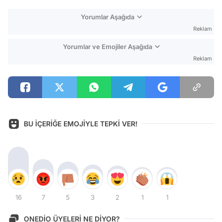
Yorumlar Aşağıda
Reklam
Yorumlar ve Emojiler Aşağıda
Reklam
BU İÇERİĞE EMOJİYLE TEPKİ VER!
16
7
5
3
2
1
1
ONEDİO ÜYELERİ NE DİYOR?