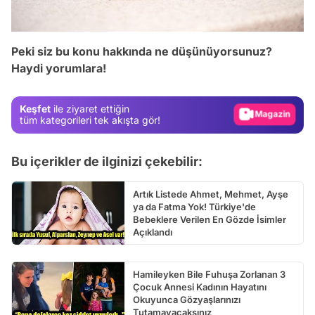
Video
Test
Peki siz bu konu hakkında ne düşünüyorsunuz?
Haydi yorumlara!
Gündem
Magazin
Keşfet
ile ziyaret ettiğin
Video
tüm kategorileri tek akışta gör!
Test
Bu içerikler de ilginizi çekebilir:
Artık Listede Ahmet, Mehmet, Ayşe
ya da Fatma Yok! Türkiye'de
Bebeklere Verilen En Gözde İsimler
Açıklandı
Hamileyken Bile Fuhuşa Zorlanan 3
Çocuk Annesi Kadının Hayatını
Okuyunca Gözyaşlarınızı
Tutamayacaksınız