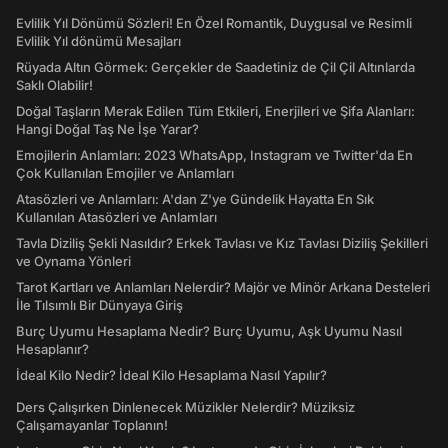
Evlilik Yıl Dönümü Sözleri! En Özel Romantik, Duygusal ve Resimli
Evlilik Yıl dönümü Mesajları
Rüyada Altın Görmek: Gerçekler de Saadetiniz de Çil Çil Altınlarda
Saklı Olabilir!
Doğal Taşların Merak Edilen Tüm Etkileri, Enerjileri ve Şifa Alanları:
Hangi Doğal Taş Ne İşe Yarar?
Emojilerin Anlamları: 2023 WhatsApp, Instagram ve Twitter'da En
Çok Kullanılan Emojiler ve Anlamları
Atasözleri ve Anlamları: A'dan Z'ye Gündelik Hayatta En Sık
Kullanılan Atasözleri ve Anlamları
Tavla Diziliş Şekli Nasıldır? Erkek Tavlası ve Kız Tavlası Diziliş Şekilleri
ve Oynama Yönleri
Tarot Kartları ve Anlamları Nelerdir? Majör ve Minör Arkana Desteleri
İle Tılsımlı Bir Dünyaya Giriş
Burç Uyumu Hesaplama Nedir? Burç Uyumu, Aşk Uyumu Nasıl
Hesaplanır?
İdeal Kilo Nedir? İdeal Kilo Hesaplama Nasıl Yapılır?
Ders Çalışırken Dinlenecek Müzikler Nelerdir? Müziksiz
Çalışamayanlar Toplanın!