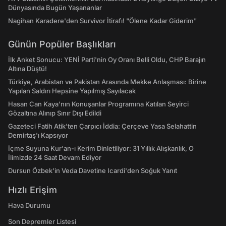
Dünyasında Bugün Yaşananlar
Nagihan Karadere'den Survivor İtirafı! "Ölene Kadar Giderim"
Günün Popüler Başlıkları
İlk Anket Sonucu: YENİ Parti'nin Oy Oranı Belli Oldu, CHP Barajın
Altına Düştü!
Türkiye, Arabistan ve Pakistan Arasında Mekke Anlaşması: Birine
Yapılan Saldırı Hepsine Yapılmış Sayılacak
Hasan Can Kaya’nın Konuşanlar Programına Katılan Seyirci
Gözaltına Alınıp Sınır Dışı Edildi
Gazeteci Fatih Atik'ten Çarpıcı İddia: Çerçeve Yasa Selahattin
Demirtaş'ı Kapsıyor
İçme Suyuna Kur'an-ı Kerim Dinletiliyor: 31 Yıllık Alışkanlık, O
İlimizde 24 Saat Devam Ediyor
Dursun Özbek'in Veda Davetine Icardi'den Soğuk Yanıt
Hızlı Erişim
Hava Durumu
Son Depremler Listesi