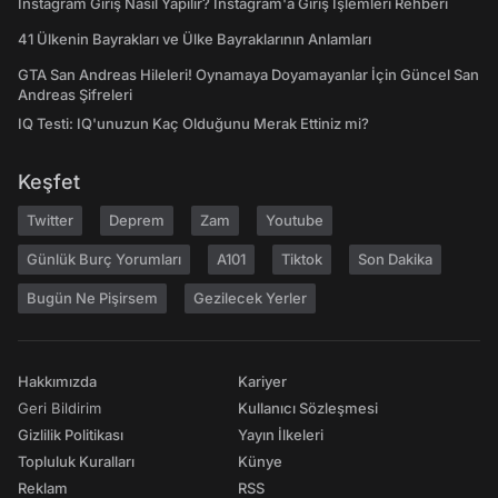
Instagram Giriş Nasıl Yapılır? Instagram'a Giriş İşlemleri Rehberi
41 Ülkenin Bayrakları ve Ülke Bayraklarının Anlamları
GTA San Andreas Hileleri! Oynamaya Doyamayanlar İçin Güncel San
Andreas Şifreleri
IQ Testi: IQ'unuzun Kaç Olduğunu Merak Ettiniz mi?
Keşfet
Twitter
Deprem
Zam
Youtube
Günlük Burç Yorumları
A101
Tiktok
Son Dakika
Bugün Ne Pişirsem
Gezilecek Yerler
Hakkımızda
Kariyer
Geri Bildirim
Kullanıcı Sözleşmesi
Gizlilik Politikası
Yayın İlkeleri
Topluluk Kuralları
Künye
Reklam
RSS