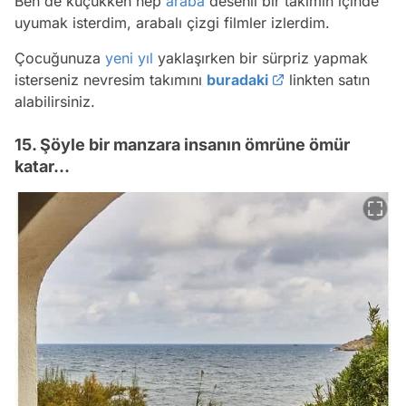
Ben de küçükken hep
araba
desenli bir takımın içinde
uyumak isterdim, arabalı çizgi filmler izlerdim.
Çocuğunuza
yeni yıl
yaklaşırken bir sürpriz yapmak
isterseniz nevresim takımını
buradaki
linkten satın
alabilirsiniz.
15. Şöyle bir manzara insanın ömrüne ömür
katar...