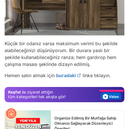
Küçük bir odanız varsa maksimum verimi bu şekilde
alabileceğinizi düşünüyorum. Bir duvara yaslı bir
Video
şekilde kullanabileceğiniz ranza; hem gardırop hem
çalışma masası şeklinde dizayn edilmiş.
Test
Hemen satın almak için
buradaki
linke tıklayın.
Gündem
Magazin
Keşfet
ile ziyaret ettiğin
Video
tüm kategorileri tek akışta gör!
Test
Organize Edilmiş Bir Mutfağa Sahip
Olmanızı Sağlayacak Düzenleyici
Önerileri