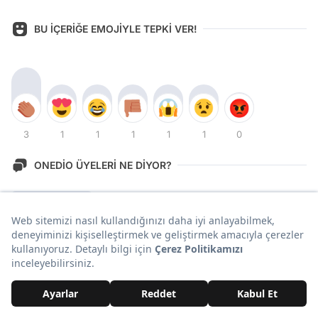
BU İÇERİĞE EMOJİYLE TEPKİ VER!
3
1
1
1
1
1
0
ONEDİO ÜYELERİ NE DİYOR?
Yorum Yazın
En Yeni İçerikler!