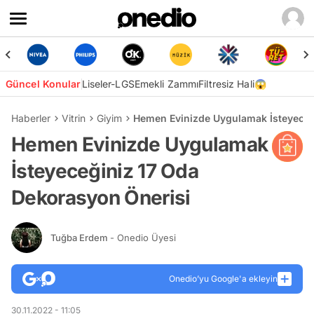
Güncel Konular
Liseler-LGS
Emekli Zammı
Filtresiz Hali😱
Haberler
Vitrin
Giyim
Hemen Evinizde Uygulamak İsteyeceğ
Hemen Evinizde Uygulamak
İsteyeceğiniz 17 Oda
Dekorasyon Önerisi
Tuğba Erdem
- Onedio Üyesi
Onedio’yu Google'a ekleyin
30.11.2022 - 11:05