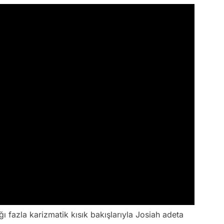
ığı fazla karizmatik kısık bakışlarıyla Josiah adeta