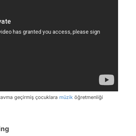
 travma geçirmiş çocuklara
müzik
öğretmenliği
ing