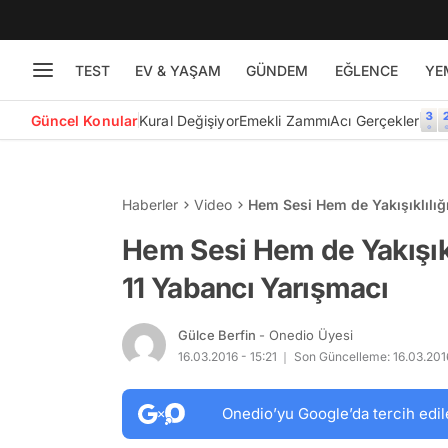
TEST
EV & YAŞAM
GÜNDEM
EĞLENCE
YE
Güncel Konular
Kural Değişiyor
Emekli Zammı
Acı Gerçekler
Haberler
Video
Hem Sesi Hem de Yakışıklılığ
Hem Sesi Hem de Yakışıkl
11 Yabancı Yarışmacı
Gülce Berfin
- Onedio Üyesi
16.03.2016 - 15:21
Son Güncelleme: 16.03.2016
Onedio’yu Google’da tercih edil