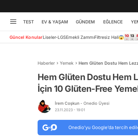
TEST
EV & YAŞAM
GÜNDEM
EĞLENCE
YE
Güncel Konular
Liseler-LGS
Emekli Zammı
Filtresiz Hali😱
Haberler
Yemek
Hem Glüten Dostu Hem Lezzet
Hem Glüten Dostu Hem Le
İçin 10 Glüten-Free Yemek
İrem Coşkun
- Onedio Üyesi
23.11.2023 - 19:01
Onedio’yu Google’da tercih edil