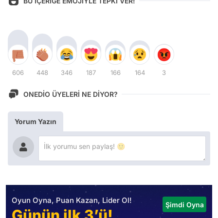
BU İÇERİĞE EMOJİYLE TEPKİ VER!
606
448
346
187
166
164
3
ONEDİO ÜYELERİ NE DİYOR?
Yorum Yazın
Oyun Oyna, Puan Kazan, Lider Ol!
Şimdi Oyna
Günün ilk 3’ü!