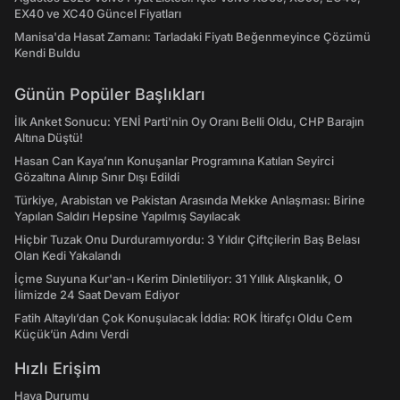
EX40 ve XC40 Güncel Fiyatları
Manisa'da Hasat Zamanı: Tarladaki Fiyatı Beğenmeyince Çözümü
Kendi Buldu
Günün Popüler Başlıkları
İlk Anket Sonucu: YENİ Parti'nin Oy Oranı Belli Oldu, CHP Barajın
Altına Düştü!
Hasan Can Kaya’nın Konuşanlar Programına Katılan Seyirci
Gözaltına Alınıp Sınır Dışı Edildi
Türkiye, Arabistan ve Pakistan Arasında Mekke Anlaşması: Birine
Yapılan Saldırı Hepsine Yapılmış Sayılacak
Hiçbir Tuzak Onu Durduramıyordu: 3 Yıldır Çiftçilerin Baş Belası
Olan Kedi Yakalandı
İçme Suyuna Kur'an-ı Kerim Dinletiliyor: 31 Yıllık Alışkanlık, O
İlimizde 24 Saat Devam Ediyor
Fatih Altaylı’dan Çok Konuşulacak İddia: ROK İtirafçı Oldu Cem
Küçük’ün Adını Verdi
Hızlı Erişim
Hava Durumu