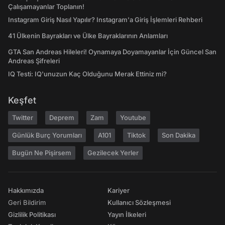
Çalışamayanlar Toplanın!
Instagram Giriş Nasıl Yapılır? Instagram'a Giriş İşlemleri Rehberi
41 Ülkenin Bayrakları ve Ülke Bayraklarının Anlamları
GTA San Andreas Hileleri! Oynamaya Doyamayanlar İçin Güncel San
Andreas Şifreleri
IQ Testi: IQ'unuzun Kaç Olduğunu Merak Ettiniz mi?
Keşfet
Twitter
Deprem
Zam
Youtube
Günlük Burç Yorumları
A101
Tiktok
Son Dakika
Bugün Ne Pişirsem
Gezilecek Yerler
Hakkımızda
Kariyer
Geri Bildirim
Kullanıcı Sözleşmesi
Gizlilik Politikası
Yayın İlkeleri