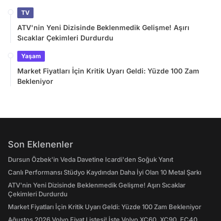
TV
ATV'nin Yeni Dizisinde Beklenmedik Gelişme! Aşırı
Sıcaklar Çekimleri Durdurdu
Yaşam
Market Fiyatları İçin Kritik Uyarı Geldi: Yüzde 100 Zam
Bekleniyor
Son Eklenenler
Dursun Özbek'in Veda Davetine Icardi'den Soğuk Yanıt
Canlı Performansı Stüdyo Kaydından Daha İyi Olan 10 Metal Şarkı
ATV'nin Yeni Dizisinde Beklenmedik Gelişme! Aşırı Sıcaklar
Çekimleri Durdurdu
Market Fiyatları İçin Kritik Uyarı Geldi: Yüzde 100 Zam Bekleniyor
Ağustos 2026 Volvo Fiyat Listesi! İşte Volvo XC60, XC90, EC40,