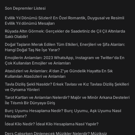
Son Depremler Listesi
Evlilik Yıl Dönümü Sözleri! En Özel Romantik, Duygusal ve Resimli
Evlilik Yıl dönümü Mesajları
Rüyada Altın Görmek: Gerçekler de Saadetiniz de Çil Çil Altınlarda
Saklı Olabilir!
Doğal Taşların Merak Edilen Tüm Etkileri, Enerjileri ve Şifa Alanları:
Hangi Doğal Taş Ne İşe Yarar?
Emojilerin Anlamları: 2023 WhatsApp, Instagram ve Twitter'da En
Çok Kullanılan Emojiler ve Anlamları
Atasözleri ve Anlamları: A'dan Z'ye Gündelik Hayatta En Sık
Kullanılan Atasözleri ve Anlamları
Tavla Diziliş Şekli Nasıldır? Erkek Tavlası ve Kız Tavlası Diziliş Şekilleri
ve Oynama Yönleri
Tarot Kartları ve Anlamları Nelerdir? Majör ve Minör Arkana Desteleri
İle Tılsımlı Bir Dünyaya Giriş
Burç Uyumu Hesaplama Nedir? Burç Uyumu, Aşk Uyumu Nasıl
Hesaplanır?
İdeal Kilo Nedir? İdeal Kilo Hesaplama Nasıl Yapılır?
Ders Çalışırken Dinlenecek Müzikler Nelerdir? Müziksiz