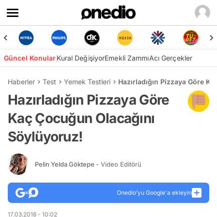
Güncel Konular
Kural Değişiyor
Emekli Zammı
Acı Gerçekler
Haberler
Test
Yemek Testleri
Hazırladığın Pizzaya Göre K
Hazırladığın Pizzaya Göre
Kaç Çocuğun Olacağını
Söylüyoruz!
Pelin Yelda Göktepe
- Video Editörü
Onedio’yu Google'a ekleyin
17.03.2018 - 10:02