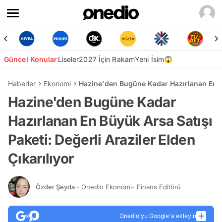
Güncel Konular
Liseler
2027 İçin Rakam
Yeni İsim😱
Haberler
Ekonomi
Hazine'den Bugüne Kadar Hazırlanan En Büy
Hazine'den Bugüne Kadar
Hazırlanan En Büyük Arsa Satışı
Paketi: Değerli Araziler Elden
Çıkarılıyor
Özder Şeyda
- Onedio Ekonomi- Finans Editörü
Onedio’yu Google'a ekleyin