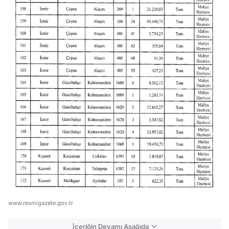
www.resmigazete.gov.tr
İçeriğin Devamı Aşağıda