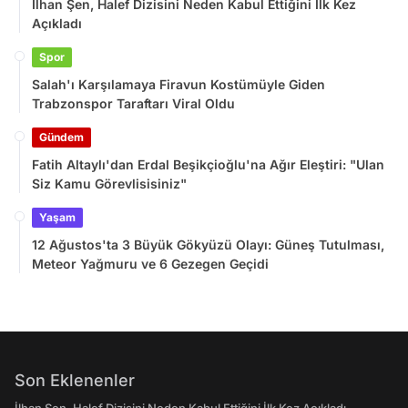
İlhan Şen, Halef Dizisini Neden Kabul Ettiğini İlk Kez
Açıkladı
Spor
Salah'ı Karşılamaya Firavun Kostümüyle Giden
Trabzonspor Taraftarı Viral Oldu
Gündem
Fatih Altaylı'dan Erdal Beşikçioğlu'na Ağır Eleştiri: "Ulan
Siz Kamu Görevlisisiniz"
Yaşam
12 Ağustos'ta 3 Büyük Gökyüzü Olayı: Güneş Tutulması,
Meteor Yağmuru ve 6 Gezegen Geçidi
Son Eklenenler