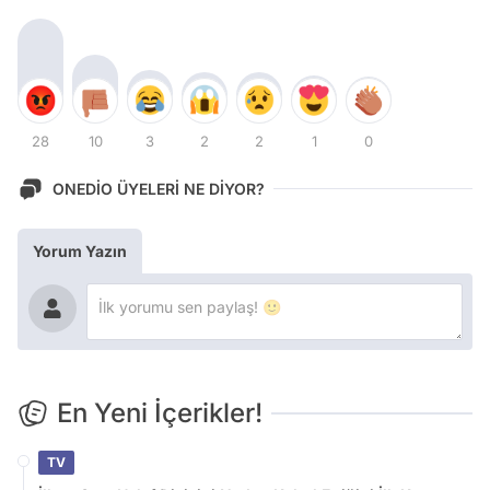
28
10
3
2
2
1
0
ONEDİO ÜYELERİ NE DİYOR?
Yorum Yazın
En Yeni İçerikler!
TV