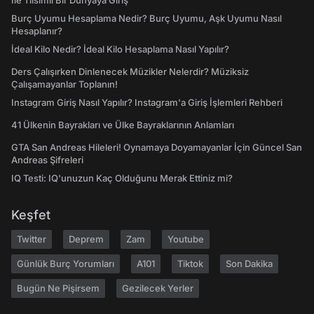
İle Tılsımlı Bir Dünyaya Giriş
Burç Uyumu Hesaplama Nedir? Burç Uyumu, Aşk Uyumu Nasıl
Hesaplanır?
İdeal Kilo Nedir? İdeal Kilo Hesaplama Nasıl Yapılır?
Ders Çalışırken Dinlenecek Müzikler Nelerdir? Müziksiz
Çalışamayanlar Toplanın!
Instagram Giriş Nasıl Yapılır? Instagram'a Giriş İşlemleri Rehberi
41 Ülkenin Bayrakları ve Ülke Bayraklarının Anlamları
GTA San Andreas Hileleri! Oynamaya Doyamayanlar İçin Güncel San
Andreas Şifreleri
IQ Testi: IQ'unuzun Kaç Olduğunu Merak Ettiniz mi?
Keşfet
Twitter
Deprem
Zam
Youtube
Günlük Burç Yorumları
A101
Tiktok
Son Dakika
Bugün Ne Pişirsem
Gezilecek Yerler