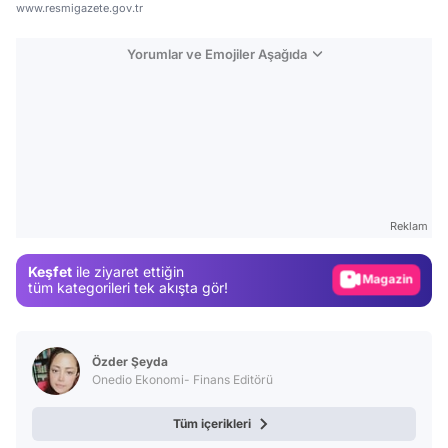
www.resmigazete.gov.tr
Yorumlar ve Emojiler Aşağıda
Video
Test
Gündem
Reklam
Magazin
Keşfet
ile ziyaret ettiğin
Video
tüm kategorileri tek akışta gör!
Test
Özder Şeyda
Onedio Ekonomi- Finans Editörü
Tüm içerikleri