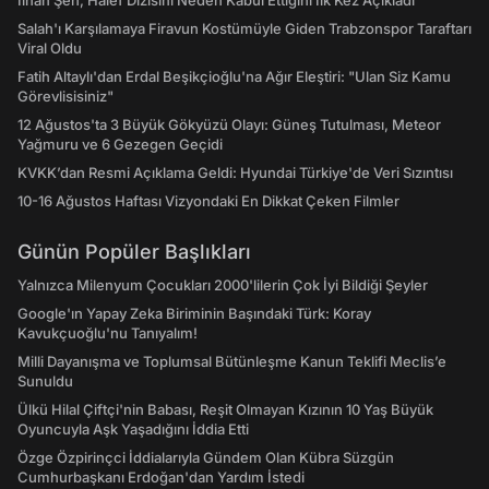
İlhan Şen, Halef Dizisini Neden Kabul Ettiğini İlk Kez Açıkladı
Salah'ı Karşılamaya Firavun Kostümüyle Giden Trabzonspor Taraftarı
Viral Oldu
Fatih Altaylı'dan Erdal Beşikçioğlu'na Ağır Eleştiri: "Ulan Siz Kamu
Görevlisisiniz"
12 Ağustos'ta 3 Büyük Gökyüzü Olayı: Güneş Tutulması, Meteor
Yağmuru ve 6 Gezegen Geçidi
KVKK’dan Resmi Açıklama Geldi: Hyundai Türkiye'de Veri Sızıntısı
10-16 Ağustos Haftası Vizyondaki En Dikkat Çeken Filmler
Günün Popüler Başlıkları
Yalnızca Milenyum Çocukları 2000'lilerin Çok İyi Bildiği Şeyler
Google'ın Yapay Zeka Biriminin Başındaki Türk: Koray
Kavukçuoğlu'nu Tanıyalım!
Milli Dayanışma ve Toplumsal Bütünleşme Kanun Teklifi Meclis’e
Sunuldu
Ülkü Hilal Çiftçi'nin Babası, Reşit Olmayan Kızının 10 Yaş Büyük
Oyuncuyla Aşk Yaşadığını İddia Etti
Özge Özpirinçci İddialarıyla Gündem Olan Kübra Süzgün
Cumhurbaşkanı Erdoğan'dan Yardım İstedi