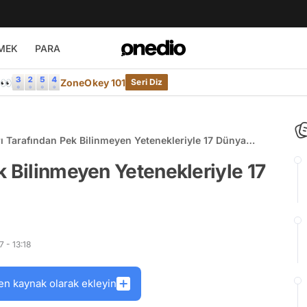
MEK
PARA
e👀
ZoneOkey 101
Seri Diz
ı Tarafından Pek Bilinmeyen Yetenekleriyle 17 Dünya
k Bilinmeyen Yetenekleriyle 17
 - 13:18
en kaynak olarak ekleyin