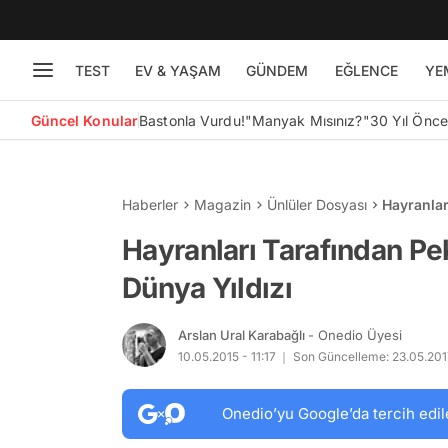
TEST
EV & YAŞAM
GÜNDEM
EĞLENCE
YE
Güncel Konular
Bastonla Vurdu!
"Manyak Mısınız?"
30 Yıl Önc
Haberler
Magazin
Ünlüler Dosyası
Hayranlar
Yıldızı
Hayranları Tarafından Pe
Dünya Yıldızı
Arslan Ural Karabağlı
- Onedio Üyesi
10.05.2015 - 11:17
Son Güncelleme: 23.05.2017
Onedio’yu Google’da tercih edil