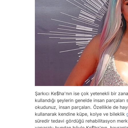
Şarkıcı Ke$ha'nın ise çok yetenekli bir za
kullandığı şeylerin genelde insan parçaları
okudunuz, insan parçaları. Özellikle de hayr
kullanarak kendine küpe, kolye ve bileklik
süredir tedavi gördüğü rehabilitasyon merk
yaparak; bundan böyle Ke$ha'nın, hayranla