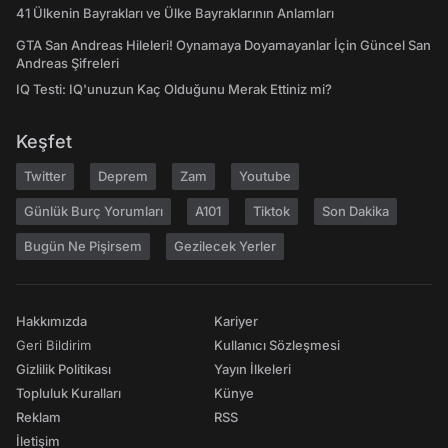
41 Ülkenin Bayrakları ve Ülke Bayraklarının Anlamları
GTA San Andreas Hileleri! Oynamaya Doyamayanlar İçin Güncel San
Andreas Şifreleri
IQ Testi: IQ'unuzun Kaç Olduğunu Merak Ettiniz mi?
Keşfet
Twitter
Deprem
Zam
Youtube
Günlük Burç Yorumları
A101
Tiktok
Son Dakika
Bugün Ne Pişirsem
Gezilecek Yerler
Hakkımızda
Kariyer
Geri Bildirim
Kullanıcı Sözleşmesi
Gizlilik Politikası
Yayın İlkeleri
Topluluk Kuralları
Künye
Reklam
RSS
İletişim