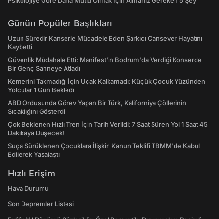
Psikolojiye Göre Daha Mutlu Olmak İçin Almanız Gereken 5 Şey
Günün Popüler Başlıkları
Uzun Süredir Kanserle Mücadele Eden Şarkıcı Cansever Hayatını
Kaybetti
Güvenlik Müdahale Etti: Manifest'in Bodrum'da Verdiği Konserde
Bir Genç Sahneye Atladı
Kemerini Takmadığı İçin Uçak Kalkamadı: Küçük Çocuk Yüzünden
Yolcular 1 Gün Bekledi
ABD Ordusunda Görev Yapan Bir Türk, Kaliforniya Çöllerinin
Sıcaklığını Gösterdi
Çok Beklenen Hızlı Tren İçin Tarih Verildi: 7 Saat Süren Yol 1 Saat 45
Dakikaya Düşecek!
Suça Sürüklenen Çocuklara İlişkin Kanun Teklifi TBMM'de Kabul
Edilerek Yasalaştı
Hızlı Erişim
Hava Durumu
Son Depremler Listesi