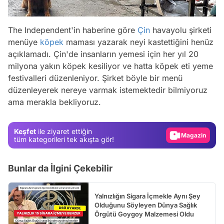
The Independent'in haberine göre
Çin
havayolu şirketi
menüye
köpek
maması yazarak neyi kastettiğini henüz
açıklamadı. Çin'de insanların yemesi için her yıl 20
milyona yakın köpek kesiliyor ve hatta köpek eti yeme
Video
festivalleri düzenleniyor. Şirket böyle bir menü
Test
düzenleyerek nereye varmak istemektedir bilmiyoruz
ama merakla bekliyoruz.
Gündem
Magazin
Keşfet
ile ziyaret ettiğin
Video
tüm kategorileri tek akışta gör!
Test
Bunlar da İlgini Çekebilir
Yalnızlığın Sigara İçmekle Aynı Şey
Olduğunu Söyleyen Dünya Sağlık
Örgütü Goygoy Malzemesi Oldu