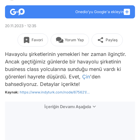
Onedio’yu Google'a ekleyin
20.11.2023 - 12:35
Favori
Yorum Yap
Paylaş
Havayolu şirketlerinin yemekleri her zaman ilginçtir.
Ancak geçtiğimiz günlerde bir havayolu şirketinin
business class yolcularına sunduğu menü vardı ki
görenleri hayrete düşürdü. Evet,
Çin
'den
bahsediyoruz. Detaylar içerikte!
Kaynak:
https://www.indyturk.com/node/675621/...
İçeriğin Devamı Aşağıda