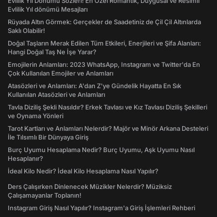
Evlilik Yıl Dönümü Sözleri! En Özel Romantik, Duygusal ve Resimli
Evlilik Yıl dönümü Mesajları
Rüyada Altın Görmek: Gerçekler de Saadetiniz de Çil Çil Altınlarda
Saklı Olabilir!
Doğal Taşların Merak Edilen Tüm Etkileri, Enerjileri ve Şifa Alanları:
Hangi Doğal Taş Ne İşe Yarar?
Emojilerin Anlamları: 2023 WhatsApp, Instagram ve Twitter'da En
Çok Kullanılan Emojiler ve Anlamları
Atasözleri ve Anlamları: A'dan Z'ye Gündelik Hayatta En Sık
Kullanılan Atasözleri ve Anlamları
Tavla Diziliş Şekli Nasıldır? Erkek Tavlası ve Kız Tavlası Diziliş Şekilleri
ve Oynama Yönleri
Tarot Kartları ve Anlamları Nelerdir? Majör ve Minör Arkana Desteleri
İle Tılsımlı Bir Dünyaya Giriş
Burç Uyumu Hesaplama Nedir? Burç Uyumu, Aşk Uyumu Nasıl
Hesaplanır?
İdeal Kilo Nedir? İdeal Kilo Hesaplama Nasıl Yapılır?
Ders Çalışırken Dinlenecek Müzikler Nelerdir? Müziksiz
Çalışamayanlar Toplanın!
Instagram Giriş Nasıl Yapılır? Instagram'a Giriş İşlemleri Rehberi