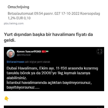
pbs.twimg.com
Yurt dışından başka bir havalimanı fiyatı da
geldi.
👇