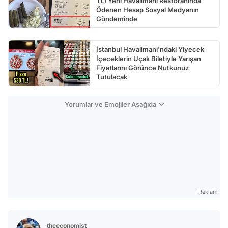
TL! Yeni Havalimanı Restoranında
Ödenen Hesap Sosyal Medyanın
Gündeminde
İstanbul Havalimanı'ndaki Yiyecek
İçeceklerin Uçak Biletiyle Yarışan
Fiyatlarını Görünce Nutkunuz
Tutulacak
Yorumlar ve Emojiler Aşağıda
Reklam
theeconomist