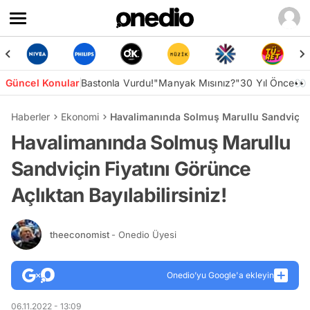
Güncel Konular
Bastonla Vurdu!
"Manyak Mısınız?"
30 Yıl Önce👀
Haberler
Ekonomi
Havalimanında Solmuş Marullu Sandviçin Fi
Havalimanında Solmuş Marullu
Sandviçin Fiyatını Görünce
Açlıktan Bayılabilirsiniz!
theeconomist
- Onedio Üyesi
Onedio’yu Google'a ekleyin
06.11.2022 - 13:09