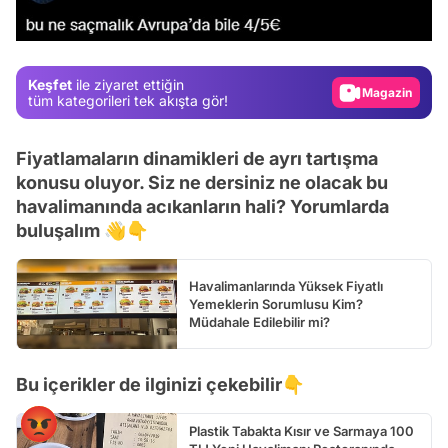
Gündem
Magazin
Keşfet
ile ziyaret ettiğin
Video
tüm kategorileri tek akışta gör!
Test
Fiyatlamaların dinamikleri de ayrı tartışma
konusu oluyor. Siz ne dersiniz ne olacak bu
havalimanında acıkanların hali? Yorumlarda
buluşalım 👋👇
Havalimanlarında Yüksek Fiyatlı
Yemeklerin Sorumlusu Kim?
Müdahale Edilebilir mi?
Bu içerikler de ilginizi çekebilir👇
Plastik Tabakta Kısır ve Sarmaya 100