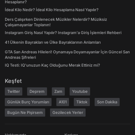
Hesaplanır?
İdeal Kilo Nedir? İdeal Kilo Hesaplama Nasıl Yapılır?
Ders Çalışırken Dinlenecek Müzikler Nelerdir? Müziksiz
Çalışamayanlar Toplanın!
Instagram Giriş Nasıl Yapılır? Instagram'a Giriş İşlemleri Rehberi
41 Ülkenin Bayrakları ve Ülke Bayraklarının Anlamları
GTA San Andreas Hileleri! Oynamaya Doyamayanlar İçin Güncel San
Andreas Şifreleri
IQ Testi: IQ'unuzun Kaç Olduğunu Merak Ettiniz mi?
Keşfet
Twitter
Deprem
Zam
Youtube
Günlük Burç Yorumları
A101
Tiktok
Son Dakika
Bugün Ne Pişirsem
Gezilecek Yerler