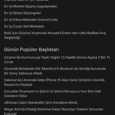
En İyi Market Sipariş Uygulamaları
En İyi Robot Süpürgeler
En İyi Klima Markaları Güncel Liste
En İyi Çeyiz Seti Markaları
Rolü İçin Gözünü Kırpmadı! Nezaket Erden'den Ultra Radikal İmaj
Değişikliği
Günün Popüler Başlıkları
Çeşme'de Kumrucuya Tepki Yağdı! 1,5 Saatlik Süreyi Aşana 2 Bin TL
Ücret
Güvenlik Müdahale Etti: Manifest'in Bodrum'da Verdiği Konserde
Bir Genç Sahneye Atladı
Sakarya'da Limonata Satıp iPhone 15 Alan Genç Girişimci Günlük
Kazancını Paylaştı
Çocuklar Duymasın'ın Şükrü'sü Şükrü Koruyucu'nun Son Hali
Gündem Oldu!
ultrAslan Lideri Sebahattin Şirin Gözaltına Alındı
Müge Anlı'da Ortalığı Birbirine Katan Nazmiye Tutaner Sonunda
Evlendi!