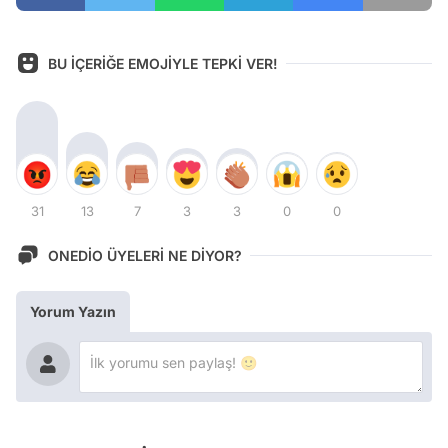
BU İÇERİĞE EMOJİYLE TEPKİ VER!
31
13
7
3
3
0
0
ONEDİO ÜYELERİ NE DİYOR?
Yorum Yazın