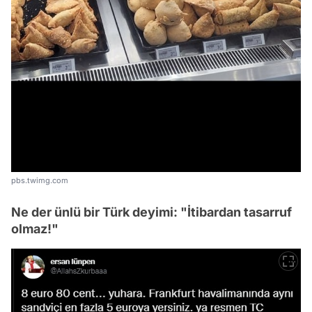
pbs.twimg.com
Ne der ünlü bir Türk deyimi: "İtibardan tasarruf
olmaz!"