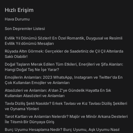
Hızlı Erişim
Hava Durumu
Son Depremler Listesi
Evlilik Yıl Dönümü Sözleri! En Özel Romantik, Duygusal ve Resimli
Evlilik Yıl dönümü Mesajları
Rüyada Altın Görmek: Gerçekler de Saadetiniz de Çil Çil Altınlarda
Saklı Olabilir!
Doğal Taşların Merak Edilen Tüm Etkileri, Enerjileri ve Şifa Alanları:
Hangi Doğal Taş Ne İşe Yarar?
Emojilerin Anlamları: 2023 WhatsApp, Instagram ve Twitter'da En
Çok Kullanılan Emojiler ve Anlamları
Atasözleri ve Anlamları: A'dan Z'ye Gündelik Hayatta En Sık
Kullanılan Atasözleri ve Anlamları
Tavla Diziliş Şekli Nasıldır? Erkek Tavlası ve Kız Tavlası Diziliş Şekilleri
ve Oynama Yönleri
Tarot Kartları ve Anlamları Nelerdir? Majör ve Minör Arkana Desteleri
İle Tılsımlı Bir Dünyaya Giriş
Burç Uyumu Hesaplama Nedir? Burç Uyumu, Aşk Uyumu Nasıl