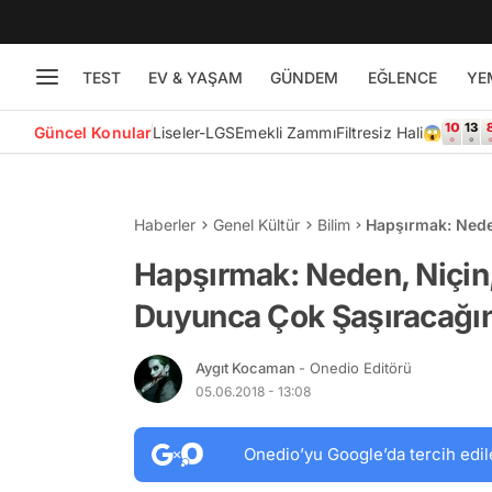
TEST
EV & YAŞAM
GÜNDEM
EĞLENCE
YE
Güncel Konular
Liseler-LGS
Emekli Zammı
Filtresiz Hali😱
Haberler
Genel Kültür
Bilim
Hapşırmak: Neden
Şaşıracağınız Bil
Hapşırmak: Neden, Niçin, 
Duyunca Çok Şaşıracağını
Aygıt Kocaman
- Onedio Editörü
05.06.2018 - 13:08
Onedio’yu Google’da tercih edil