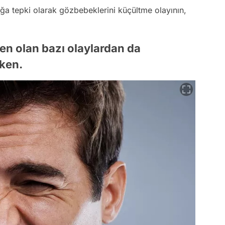
şığa tepki olarak gözbebeklerini küçültme olayının,
n olan bazı olaylardan da
şken.