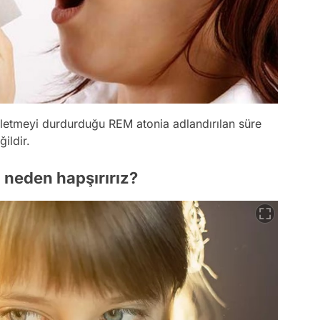
 iletmeyi durdurduğu REM atonia adlandırılan süre
ildir.
a neden hapşırırız?