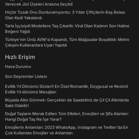
Verecek Jüri Üyeleri Arasına Seçildi
Hiçbir Tuzak Onu Durduramıyordu: 3 Yıldır Çiftçilerin Baş Belası
Olan Kedi Yakalandı
Tarla İşçisiydi Modellere Taş Çıkarttı: Viral Olan Kadının Son Haline
Beğeni Yağdı
Türkiye'nin Ünlü AVM'si Kapandı, Tüm Mağazalar Boşaltıldı: Metro
Çıkışını Kullananlara Uyarı Yapıldı
Hızlı Erişim
Hava Durumu
Son Depremler Listesi
Evlilik Yıl Dönümü Sözleri! En Özel Romantik, Duygusal ve Resimli
Evlilik Yıl dönümü Mesajları
Rüyada Altın Görmek: Gerçekler de Saadetiniz de Çil Çil Altınlarda
Saklı Olabilir!
Doğal Taşların Merak Edilen Tüm Etkileri, Enerjileri ve Şifa Alanları:
Hangi Doğal Taş Ne İşe Yarar?
Emojilerin Anlamları: 2023 WhatsApp, Instagram ve Twitter'da En
Çok Kullanılan Emojiler ve Anlamları