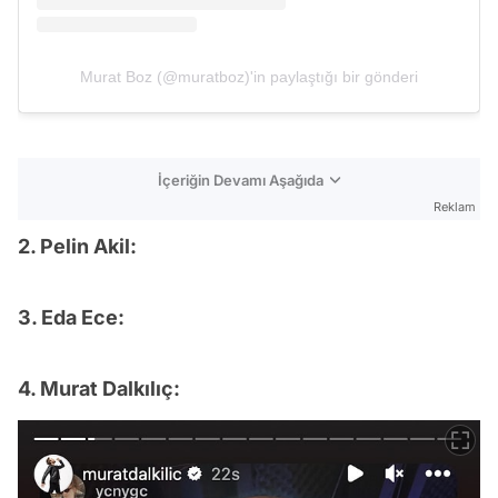
Murat Boz (@muratboz)'in paylaştığı bir gönderi
İçeriğin Devamı Aşağıda
Reklam
2. Pelin Akil:
3. Eda Ece:
4. Murat Dalkılıç: