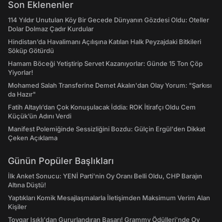
Son Eklenenler
114 Yıldır Unutulan Köy Bir Gecede Dünyanın Gözdesi Oldu: Oteller
Dolar Dolmaz Çadır Kurdular
Hindistan’da Havalimanı Açılışına Katılan Halk Peyzajdaki Bitkileri
Söküp Götürdü
Hamam Böceği Yetiştirip Servet Kazanıyorlar: Günde 15 Ton Çöp
Yiyorlar!
Mohamed Salah Transferine Demet Akalın'dan Olay Yorum: "Şarkısı
da Hazır"
Fatih Altaylı’dan Çok Konuşulacak İddia: ROK İtirafçı Oldu Cem
Küçük’ün Adını Verdi
Manifest Polemiğinde Sessizliğini Bozdu: Gülçin Ergül'den Dikkat
Çeken Açıklama
Günün Popüler Başlıkları
İlk Anket Sonucu: YENİ Parti'nin Oy Oranı Belli Oldu, CHP Barajın
Altına Düştü!
Yaptıkları Komik Mesajlaşmalarla İletişimden Maksimum Verim Alan
Kişiler
Toygar Işıklı'dan Gururlandıran Başarı! Grammy Ödülleri'nde Oy