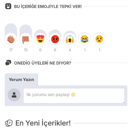
BU İÇERİĞE EMOJİYLE TEPKİ VER!
17
15
6
6
4
1
1
ONEDİO ÜYELERİ NE DİYOR?
Yorum Yazın
En Yeni İçerikler!