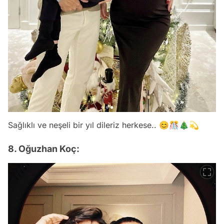
Sağlıklı ve neşeli bir yıl dileriz herkese.. 😊🎊🎄💫
8. Oğuzhan Koç: