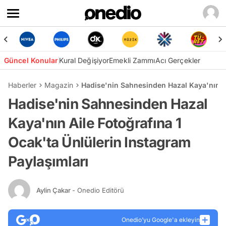
Güncel Konular
Kural Değişiyor
Emekli Zammı
Acı Gerçekler
Haberler
Magazin
Hadise'nin Sahnesinden Hazal Kaya'nın Ai
Hadise'nin Sahnesinden Hazal
Kaya'nın Aile Fotoğrafına 1
Ocak'ta Ünlülerin Instagram
Paylaşımları
Aylin Çakar
- Onedio Editörü
Onedio’yu Google'a ekleyin