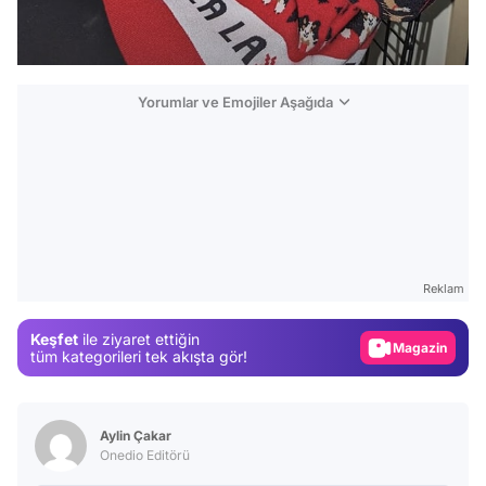
Yorumlar ve Emojiler Aşağıda
Video
Test
Gündem
Reklam
Magazin
Keşfet
ile ziyaret ettiğin
Video
tüm kategorileri tek akışta gör!
Test
Aylin Çakar
Onedio Editörü