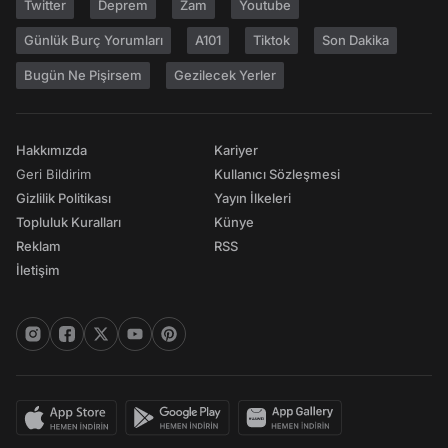
Twitter
Deprem
Zam
Youtube
Günlük Burç Yorumları
A101
Tiktok
Son Dakika
Bugün Ne Pişirsem
Gezilecek Yerler
Hakkımızda
Kariyer
Geri Bildirim
Kullanıcı Sözleşmesi
Gizlilik Politikası
Yayın İlkeleri
Topluluk Kuralları
Künye
Reklam
RSS
İletişim