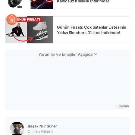
Kablosuz Kulaklık İndirimde!
Günün Fırsatı: Çok Satanlar Listesinin
Yıldızı Skechers D'Lites İndirimde!
Yorumlar ve Emojiler Aşağıda
Reklam
Başak Nur Süner
Onedio Editörü