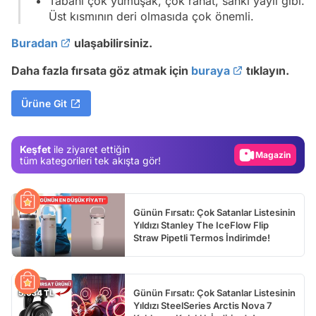
Tabanı çok yumuşak, çok rahat, sanki yaylı gibi.
Üst kısmının deri olmasıda çok önemli.
Buradan
ulaşabilirsiniz.
Daha fazla fırsata göz atmak için
buraya
tıklayın.
Video
Ürüne Git
Test
Gündem
Keşfet
ile ziyaret ettiğin
Magazin
tüm kategorileri tek akışta gör!
Video
Test
Günün Fırsatı: Çok Satanlar Listesinin
Yıldızı Stanley The IceFlow Flip
Straw Pipetli Termos İndirimde!
Günün Fırsatı: Çok Satanlar Listesinin
Yıldızı SteelSeries Arctis Nova 7