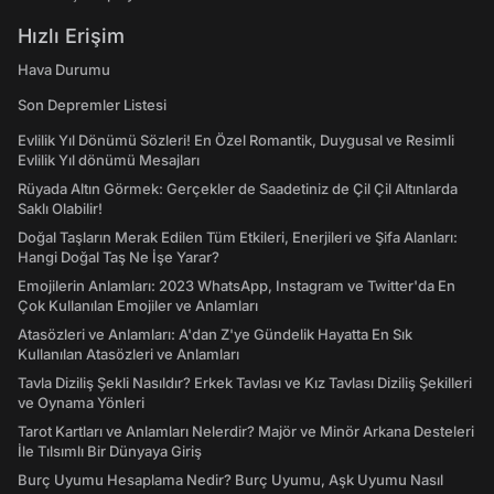
Hızlı Erişim
Hava Durumu
Son Depremler Listesi
Evlilik Yıl Dönümü Sözleri! En Özel Romantik, Duygusal ve Resimli
Evlilik Yıl dönümü Mesajları
Rüyada Altın Görmek: Gerçekler de Saadetiniz de Çil Çil Altınlarda
Saklı Olabilir!
Doğal Taşların Merak Edilen Tüm Etkileri, Enerjileri ve Şifa Alanları:
Hangi Doğal Taş Ne İşe Yarar?
Emojilerin Anlamları: 2023 WhatsApp, Instagram ve Twitter'da En
Çok Kullanılan Emojiler ve Anlamları
Atasözleri ve Anlamları: A'dan Z'ye Gündelik Hayatta En Sık
Kullanılan Atasözleri ve Anlamları
Tavla Diziliş Şekli Nasıldır? Erkek Tavlası ve Kız Tavlası Diziliş Şekilleri
ve Oynama Yönleri
Tarot Kartları ve Anlamları Nelerdir? Majör ve Minör Arkana Desteleri
İle Tılsımlı Bir Dünyaya Giriş
Burç Uyumu Hesaplama Nedir? Burç Uyumu, Aşk Uyumu Nasıl