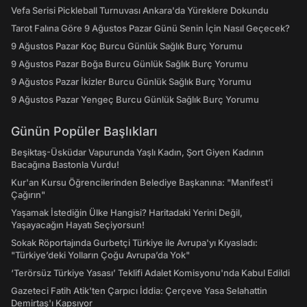
Vefa Serisi Pickleball Turnuvası Ankara'da Yüreklere Dokundu
Tarot Falına Göre 9 Ağustos Pazar Günü Senin İçin Nasıl Geçecek?
9 Ağustos Pazar Koç Burcu Günlük Sağlık Burç Yorumu
9 Ağustos Pazar Boğa Burcu Günlük Sağlık Burç Yorumu
9 Ağustos Pazar İkizler Burcu Günlük Sağlık Burç Yorumu
9 Ağustos Pazar Yengeç Burcu Günlük Sağlık Burç Yorumu
Günün Popüler Başlıkları
Beşiktaş-Üsküdar Vapurunda Yaşlı Kadın, Şort Giyen Kadının
Bacağına Bastonla Vurdu!
Kur'an Kursu Öğrencilerinden Belediye Başkanına: "Manifest’i
Çağırın"
Yaşamak İstediğin Ülke Hangisi? Haritadaki Yerini Değil,
Yaşayacağın Hayatı Seçiyorsun!
Sokak Röportajında Gurbetçi Türkiye ile Avrupa'yı Kıyasladı:
"Türkiye’deki Yolların Çoğu Avrupa’da Yok"
‘Terörsüz Türkiye Yasası’ Teklifi Adalet Komisyonu'nda Kabul Edildi
Gazeteci Fatih Atik'ten Çarpıcı İddia: Çerçeve Yasa Selahattin
Demirtaş'ı Kapsıyor