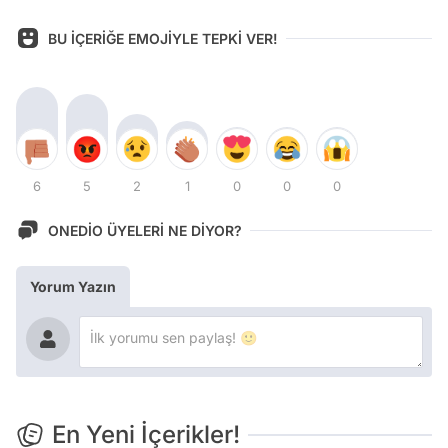
BU İÇERİĞE EMOJİYLE TEPKİ VER!
6
5
2
1
0
0
0
ONEDİO ÜYELERİ NE DİYOR?
Yorum Yazın
En Yeni İçerikler!