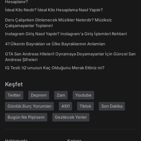
Hesaplanır?
İdeal Kilo Nedir? İdeal Kilo Hesaplama Nasıl Yapılır?
Ders Çalışırken Dinlenecek Müzikler Nelerdir? Müziksiz
Çalışamayanlar Toplanın!
Instagram Giriş Nasıl Yapılır? Instagram'a Giriş İşlemleri Rehberi
41 Ülkenin Bayrakları ve Ülke Bayraklarının Anlamları
GTA San Andreas Hileleri! Oynamaya Doyamayanlar İçin Güncel San
Andreas Şifreleri
IQ Testi: IQ'unuzun Kaç Olduğunu Merak Ettiniz mi?
Keşfet
Twitter
Deprem
Zam
Youtube
Günlük Burç Yorumları
A101
Tiktok
Son Dakika
Bugün Ne Pişirsem
Gezilecek Yerler
Hakkımızda
Kariyer