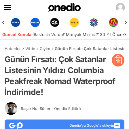
Güncel Konular
Bastonla Vurdu!
"Manyak Mısınız?"
30 Yıl Önce👀
Haberler
Vitrin
Giyim
Günün Fırsatı: Çok Satanlar Listesin
Günün Fırsatı: Çok Satanlar
Listesinin Yıldızı Columbia
Peakfreak Nomad Waterproof
İndirimde!
Başak Nur Süner
- Onedio Editörü
Onedio’yu Google'a ekleyin