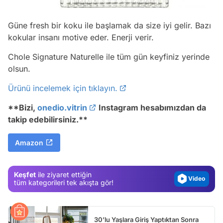
Güne fresh bir koku ile başlamak da size iyi gelir. Bazı
kokular insanı motive eder. Enerji verir.
Chole Signature Naturelle ile tüm gün keyfiniz yerinde
olsun.
Ürünü incelemek için tıklayın.
*
*Bizi,
onedio.vitrin
Instagram hesabımızdan da
Video
takip edebilirsiniz.**
Test
Amazon
Gündem
Magazin
Keşfet
ile ziyaret ettiğin
Video
tüm kategorileri tek akışta gör!
Test
30’lu Yaşlara Giriş Yaptıktan Sonra