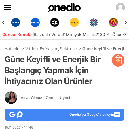
Güncel Konular
Bastonla Vurdu!
"Manyak Mısınız?"
30 Yıl Önce👀
Haberler
Vitrin
Ev Yaşam
,
Elektronik
Güne Keyifli ve Enerjik
Güne Keyifli ve Enerjik Bir
Başlangıç Yapmak İçin
İhtiyacınız Olan Ürünler
Asya Yılmaz
- Onedio Üyesi
Onedio’yu Google'a ekleyin
15.11.2023 - 14:46