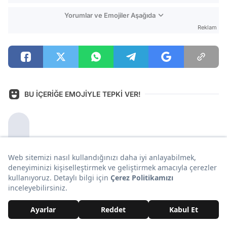
Yorumlar ve Emojiler Aşağıda
Reklam
BU İÇERİĞE EMOJİYLE TEPKİ VER!
3
0
0
0
0
0
0
ONEDİO ÜYELERİ NE DİYOR?
Yorum Yazın